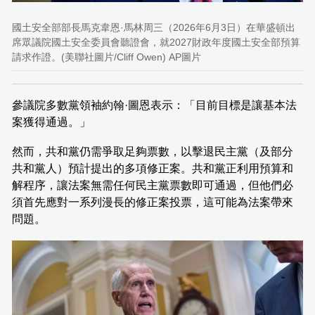
國土安全部部長馬克韋恩·馬林周三（2026年6月3日）在華盛頓出
席眾議院國土安全委員會聽證會，就2027財政年度國土安全部預算
請求作證。(美聯社圖片/Cliff Owen) AP圖片
參議院多數黨領袖約翰·圖恩表示：「目前目標是讓基本法
案獲得通過。」
然而，共和黨仍需爭取足夠票數，以擊退民主黨（及部分
共和黨人）預計提出的多項修正案。共和黨正利用預算和
解程序，讓法案無需任何民主黨票數即可通過，但他們必
須首先應對一系列漫長的修正案投票，這可能為法案帶來
問題。