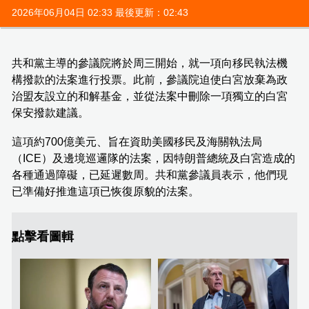
2026年06月04日 02:33 最後更新：02:43
共和黨主導的參議院將於周三開始，就一項向移民執法機
構撥款的法案進行投票。此前，參議院迫使白宮放棄為政
治盟友設立的和解基金，並從法案中刪除一項獨立的白宮
保安撥款建議。
這項約700億美元、旨在資助美國移民及海關執法局
（ICE）及邊境巡邏隊的法案，因特朗普總統及白宮造成的
各種通過障礙，已延遲數周。共和黨參議員表示，他們現
已準備好推進這項已恢復原貌的法案。
點擊看圖輯