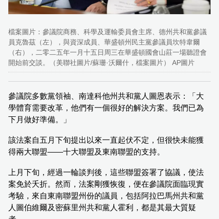
檔案圖片：參議院商務、科學及運輸委員會主席、德州共和黨參議
員克魯茲（左），與資深成員、華盛頓州民主黨參議員坎特韋爾
（右），二零二五年一月十五日周三在華盛頓國會山莊一場聽證會
開始前交談。（美聯社圖片/蘇珊·沃爾什，檔案圖片） AP圖片
參議院多數黨領袖、南達科他州共和黨人圖恩表示：「大
學體育需要改革，他們有一個很好的解決方案。我們已為
下月做好準備。」
該法案自五月下旬提出以來一直起伏不定，但很快未能獲
得兩大聯盟——十大聯盟及東南聯盟的支持。
上月下旬，經過一輪談判後，這些聯盟簽署了協議，使法
案免於夭折。然而，法案剛獲恢復，便在參議院面臨現實
考驗，來自東南聯盟州份的議員，包括阿拉巴馬州共和黨
人圖伯維爾及密蘇里州共和黨人霍利，都是其最大質疑