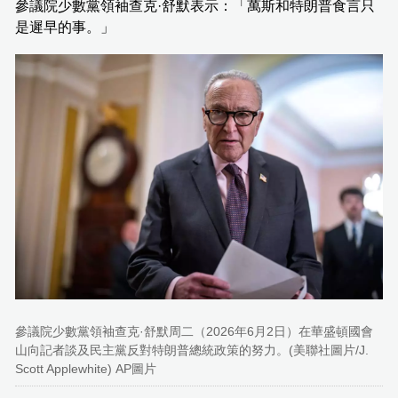
參議院少數黨領袖查克·舒默表示：「萬斯和特朗普食言只
是遲早的事。」
參議院少數黨領袖查克·舒默周二（2026年6月2日）在華盛頓國會
山向記者談及民主黨反對特朗普總統政策的努力。(美聯社圖片/J.
Scott Applewhite) AP圖片