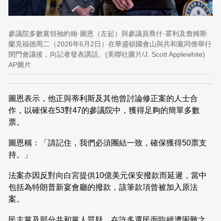
參議院多數黨領袖約翰·圖恩（左起）與參議員喬什·霍利及詹姆斯·
蘭克福德周二（2026年6月2日）在華盛頓國會山與共和黨同僚舉行
閉門會議後，向記者發表講話。(美聯社圖片/J. Scott Applewhite)
AP圖片
圖恩表示，他正與蒂利斯及其他曾討論修正案的人士合
作，以確保在53對47的參議院中，獲得足夠的簡單多數
票。
圖恩稱：「請記住，我們必須團結一致，確保獲得50票支
持。」
法案亦因反對向白宮提供10億美元保安撥款而延遲，當中
包括為特朗普新宴會廳的撥款，該筆款項曾被加入原法
案。
民主黨及部分共和黨人質疑，在許多選民面臨經濟困難之