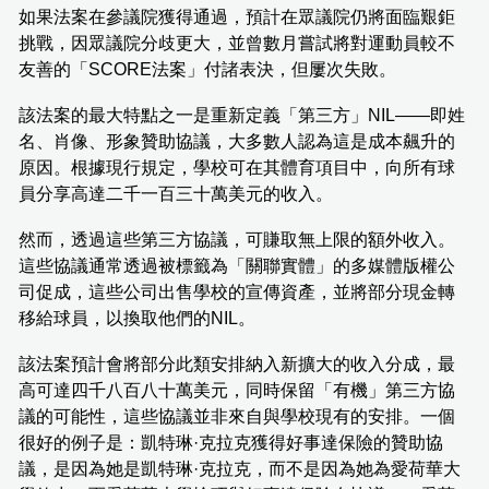
如果法案在參議院獲得通過，預計在眾議院仍將面臨艱鉅
挑戰，因眾議院分歧更大，並曾數月嘗試將對運動員較不
友善的「SCORE法案」付諸表決，但屢次失敗。
該法案的最大特點之一是重新定義「第三方」NIL——即姓
名、肖像、形象贊助協議，大多數人認為這是成本飆升的
原因。根據現行規定，學校可在其體育項目中，向所有球
員分享高達二千一百三十萬美元的收入。
然而，透過這些第三方協議，可賺取無上限的額外收入。
這些協議通常透過被標籤為「關聯實體」的多媒體版權公
司促成，這些公司出售學校的宣傳資產，並將部分現金轉
移給球員，以換取他們的NIL。
該法案預計會將部分此類安排納入新擴大的收入分成，最
高可達四千八百八十萬美元，同時保留「有機」第三方協
議的可能性，這些協議並非來自與學校現有的安排。一個
很好的例子是：凱特琳·克拉克獲得好事達保險的贊助協
議，是因為她是凱特琳·克拉克，而不是因為她為愛荷華大