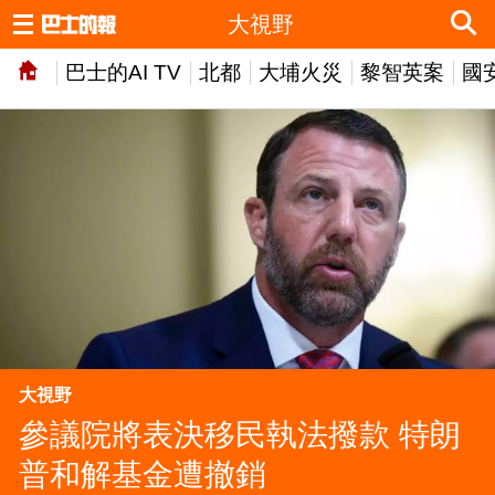
大視野
巴士的AI TV
北都
大埔火災
黎智英案
國
大視野
參議院將表決移民執法撥款 特朗
普和解基金遭撤銷