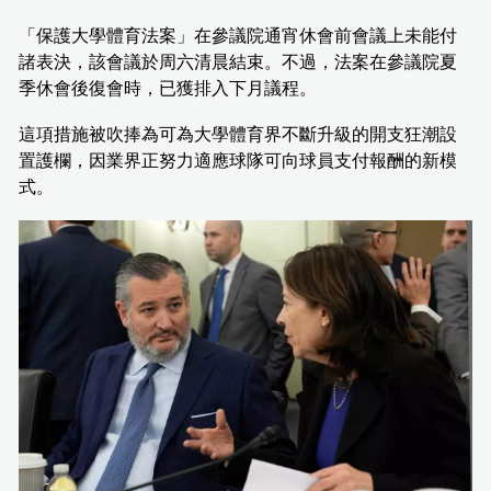
「保護大學體育法案」在參議院通宵休會前會議上未能付
諸表決，該會議於周六清晨結束。不過，法案在參議院夏
季休會後復會時，已獲排入下月議程。
這項措施被吹捧為可為大學體育界不斷升級的開支狂潮設
置護欄，因業界正努力適應球隊可向球員支付報酬的新模
式。