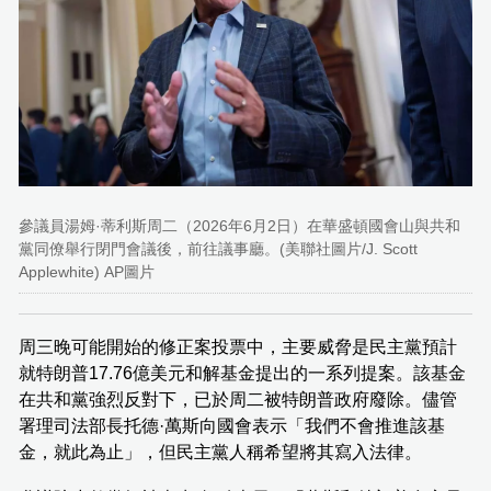
參議員湯姆·蒂利斯周二（2026年6月2日）在華盛頓國會山與共和
黨同僚舉行閉門會議後，前往議事廳。(美聯社圖片/J. Scott
Applewhite) AP圖片
周三晚可能開始的修正案投票中，主要威脅是民主黨預計
就特朗普17.76億美元和解基金提出的一系列提案。該基金
在共和黨強烈反對下，已於周二被特朗普政府廢除。儘管
署理司法部長托德·萬斯向國會表示「我們不會推進該基
金，就此為止」，但民主黨人稱希望將其寫入法律。