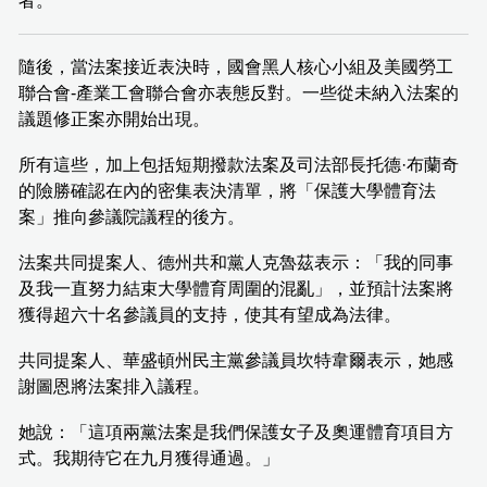
者。
隨後，當法案接近表決時，國會黑人核心小組及美國勞工
聯合會-產業工會聯合會亦表態反對。一些從未納入法案的
議題修正案亦開始出現。
所有這些，加上包括短期撥款法案及司法部長托德·布蘭奇
的險勝確認在內的密集表決清單，將「保護大學體育法
案」推向參議院議程的後方。
法案共同提案人、德州共和黨人克魯茲表示：「我的同事
及我一直努力結束大學體育周圍的混亂」，並預計法案將
獲得超六十名參議員的支持，使其有望成為法律。
共同提案人、華盛頓州民主黨參議員坎特韋爾表示，她感
謝圖恩將法案排入議程。
她說：「這項兩黨法案是我們保護女子及奧運體育項目方
式。我期待它在九月獲得通過。」