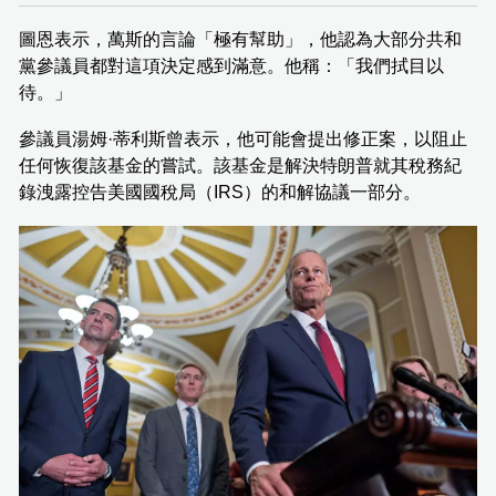
圖恩表示，萬斯的言論「極有幫助」，他認為大部分共和
黨參議員都對這項決定感到滿意。他稱：「我們拭目以
待。」
參議員湯姆·蒂利斯曾表示，他可能會提出修正案，以阻止
任何恢復該基金的嘗試。該基金是解決特朗普就其稅務紀
錄洩露控告美國國稅局（IRS）的和解協議一部分。