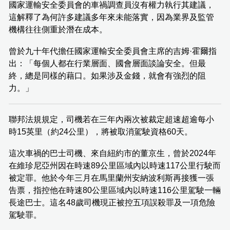
國家運輸安全委員會的車禍調查員沒有權力執行其建議，
這解釋了為何許多建議多年來未能落實，因為業界及監管
機構往往側重於潛在成本。
曾於九十年代擔任國家運輸安全委員會主席的吉姆·霍爾指
出：「每個人都在行業層面、國會層面談論安全。但最
終，總是同樣的藉口。如果涉及金錢，就會有強烈的阻
力。」
聯邦法規規定，司機若在三年內兩次被裁定超速超逾每小
時15英里（約24公里），將被取消駕駛資格60天。
這次車禍的巴士司機、來自紐約市的董京生，曾於2024年
在維珍尼亞州因在時速89公里區域內以時速117公里行駛而
被定罪。他於今年三月在馬里蘭州安納波利斯再接獲一張
告票，指控他在時速80公里區域內以時速116公里駕駛一輛
長途巴士。這名48歲司機現正被控五項誤殺罪及一項危險
駕駛罪。