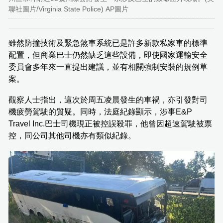
聯社圖片/Virginia State Police) AP圖片
雖然防撞技術及緊急煞車系統已是許多新款私家車的標準
配置，但商業巴士仍然缺乏這些設備，即使國家運輸安全
委員會多年來一直提出建議，並有相關強制安裝的規例草
案。
觀察人士指出，這次於周五凌晨發生的車禍，亦引發對司
機疲勞駕駛的質疑。同時，法庭紀錄顯示，涉事E&P
Travel Inc.巴士司機現正被控誤殺罪，他曾因超速駕駛被票
控，同公司其他司機亦有類似紀錄。