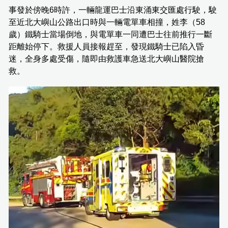
事發於傍晚6時許，一輛龍運巴士沿東涌東交匯處行駛，駛
至近北大嶼山公路出口時與一輛電單車相撞，姓李（58
歲）鐵騎士當場倒地，與電單車一同遭巴士往前推行一斷
距離始停下。救援人員接報趕至，發現鐵騎士已陷入昏
迷，全身多處受傷，隨即由救護車急送北大嶼山醫院搶
救。