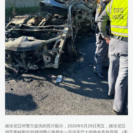
維珍尼亞州警方提供的照片顯示，2026年5月29日周五，維珍尼亞
州匡蒂科附近95號州際公路發生一宗涉及巴士的致命意外現場。(美