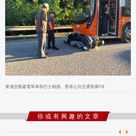
東涌交匯處電單車和巴士相撞。香港公共交通智庫FB
你 或 有 興 趣 的 文 章