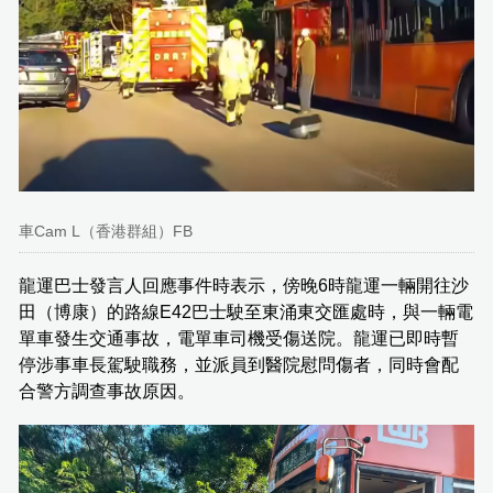
車Cam L（香港群組）FB
龍運巴士發言人回應事件時表示，傍晚6時龍運一輛開往沙
田（博康）的路線E42巴士駛至東涌東交匯處時，與一輛電
單車發生交通事故，電單車司機受傷送院。龍運已即時暫
停涉事車長駕駛職務，並派員到醫院慰問傷者，同時會配
合警方調查事故原因。