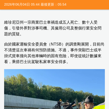
2026年06月04日 05:44 最後更新：05:54
維珍尼亞州一宗商業巴士車禍造成五人死亡、數十人受
傷，引發外界對涉事司機、其僱用公司及整個行業安全問
題的質疑。
由於國家運輸安全委員會（NTSB）的調查剛展開，目前尚
不清楚這次車禍有何預防措施。不過，事件突顯巴士或半
掛式貨車撞向其他車輛時的固有危險，即使從統計數據來
看，乘搭巴士比駕駛私家車安全得多。