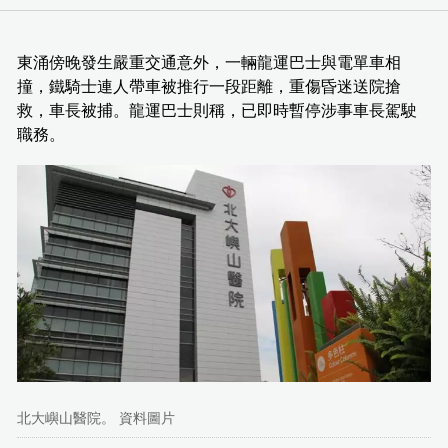
東涌傍晚發生嚴重交通意外，一輛龍運巴士與電單車相
撞，鐵騎士連人帶車被推行一段距離，重傷昏迷送院搶
救，車長被捕。龍運巴士則稱，已即時暫停涉事車長駕駛
職務。
北大嶼山醫院。 資料圖片