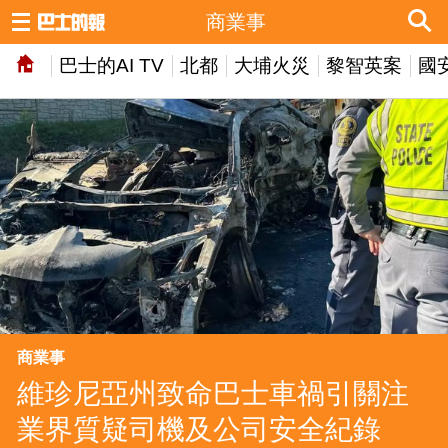
商業事
巴士的AI TV
北都
大埔火災
黎智英案
國
商業事
維珍尼亞州致命巴士車禍引關注
業界質疑司機及公司安全紀錄