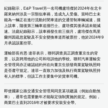
紀錄顯示，E&P Travel另一名司機盧培傑於2024年在北卡
羅來納州涉及一宗類似車禍，造成九人受傷。當時巴士未
能為一輛正在進行流動封閉車道的交通管制車輛減速，撞
上該車，隨後第三輛車追撞巴士。盧培傑其後承認未能減
速。法庭紀錄顯示，該車禍發生前三個月，盧培傑在馬里
蘭州因疏忽駕駛及不安全變換車道而被票控，他於2024年9
月承認該案控罪。
運輸部長肖恩·達菲表示，聯邦調查員正調查董京生的背
景，以及聘用他的公司和培訓他的學校。聯邦汽車運輸安
全管理局亦正確認紐約州在向董京生頒發商業駕駛執照時
是否遵守規定。達菲一直致力加強及執行商業駕駛執照持
有人的標準，但該工作主要集中於貨車司機。
即使國家公路交通安全管理局同意某項建議（例如自動煞
車），通常也需要數年才能敲定強制實施的規定。例如，
商業巴士直到2016年才被要求安裝安全帶。