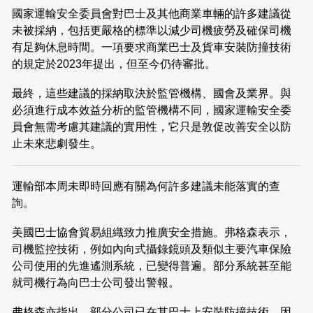
國家運輸安全委員會對巴士及其他商業車輛的許多建議從
未被採納，包括更嚴格的標準以減少司機疲勞及確保司機
有足夠休息時間。一項要求商業巴士及貨車安裝防撞技術
的規定於2023年提出，但至今仍待審批。
最終，這些建議的採納取決於監管機構、國會及業界。與
必須進行成本效益分析的監管機構不同，國家運輸安全委
員會無需考慮其建議的實用性，它只是敦促改善安全以防
止未來悲劇發生。
運輸部本周未即時回應有關為何許多建議未能落實的查
詢。
美國巴士協會貿易組織致力推廣安全措施。弗格森表示，
司機監控技術，例如內向式攝錄鏡頭及類似主要汽車保險
公司使用的先進遙測系統，已變得普遍。部分系統甚至能
就司機行為向巴士公司發出警報。
弗格森亦指出，部分公司已在其巴士上安裝防撞技術，因