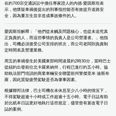
在約700宗交通訴訟中擔任專家證人的內德·愛因斯坦表
示，他懷疑車禍後提出的刑事指控能否有效提升道路安
全，因為董京生並非造成事故條件的人。
愛因斯坦解釋：「他們從未觸及問題核心，也從未追究真
正負責的人，而這些事情的負責人是公司營運者。」他指
出，司機必須接受公司安排的班次，而公司老闆則負責制
定時間表及營運業務。
周五的車禍發生於美國東部時間凌晨約2時30分，當時巴士
從紐約出發前往北卡羅來納州，行程已進行約五小時。協
助執法部門培訓的商業車輛安全聯盟前州警傑里米·迪斯布
羅，因此質疑疲勞駕駛是否為肇事因素。
根據聯邦法律，巴士司機在未休息至少八小時的情況下，
不得駕駛超逾十小時或工作超逾十五小時。電子日誌有助
於比紙本日誌更好地執行這些規定，儘管曾有篡改電子日
誌的案例。