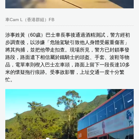
車Cam L（香港群組）FB
涉事姓黃（60歲）巴士車長事後通過酒精測試，警方經初
步調查後，以涉嫌「危險駕駛引致他人身體受嚴重傷害」
將其拘捕，並把他帶走扣查。現場所見，警方已封鎖事發
路段，路面遺下相信屬於鐵騎士的頭盔、手套、波鞋等物
品，電單車則楔入巴士左車頭，路面上留下一段長達10多
米的懷疑拖行痕跡。受事故影響，上址交通一度十分繁
忙。