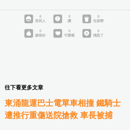
往下看更多文章
東涌龍運巴士電單車相撞 鐵騎士
遭推行重傷送院搶救 車長被捕