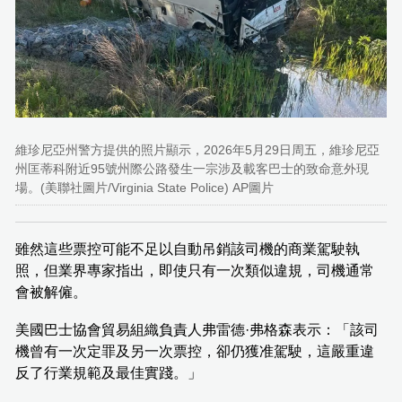
維珍尼亞州警方提供的照片顯示，2026年5月29日周五，維珍尼亞
州匡蒂科附近95號州際公路發生一宗涉及載客巴士的致命意外現
場。(美聯社圖片/Virginia State Police) AP圖片
雖然這些票控可能不足以自動吊銷該司機的商業駕駛執
照，但業界專家指出，即使只有一次類似違規，司機通常
會被解僱。
美國巴士協會貿易組織負責人弗雷德·弗格森表示：「該司
機曾有一次定罪及另一次票控，卻仍獲准駕駛，這嚴重違
反了行業規範及最佳實踐。」