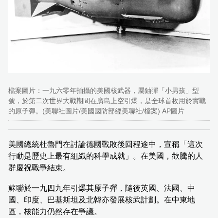
檔案圖片：一九六零年拍攝的美國核武器，屬鈾彈「小男孩」型
號，於第二次世界大戰期間在廣島上空引爆，是全球首枚用於實戰
的原子彈。(美聯社圖片/美國國防部經美聯社/檔案) AP圖片
美國總統杜魯門在討論德國戰敗後回程途中，宣稱「這次
行動是歷史上最有組織的科學成就」。在美國，歡騰的人
群慶祝戰爭結束。
蘇聯於一九四九年引爆其原子彈，隨後英國、法國、中
國、印度、巴基斯坦及北韓亦發展核武計劃。在中東地
區，核能力仍然存在爭議。