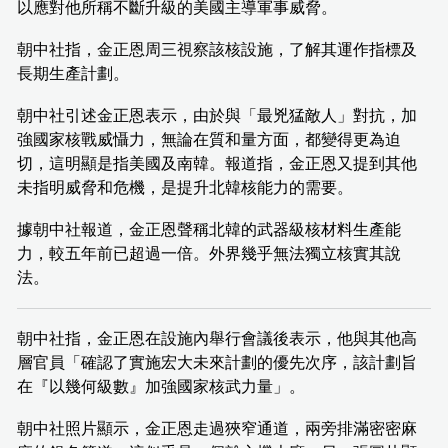
以應對他所稱不斷升級的美國主導軍事威脅。
朝中社指，金正恩周三視察該核設施，了解其運作指標及
長期生產計劃。
朝中社引述金正恩表示，由於與「最兇猛敵人」對抗，加
強國家核戰威懾力，無論在質和量方面，都變得更為迫
切，這明顯是指美國及南韓。報道指，金正恩又提到其他
未指明威脅和危機，是提升北韓核能力的需要。
據朝中社報道，金正恩聲稱北韓的武器級核材料生產能
力，較五年前已超過一倍。外界幾乎無法獨立核實其說
法。
朝中社指，金正恩在設施內舉行會議後表示，他與其他高
層官員「確認了實施宏大未來計劃的優先次序，該計劃旨
在『以幾何級數』加強國家核武力量」。
朝中社照片顯示，金正恩走過狹窄通道，兩旁排滿密密麻