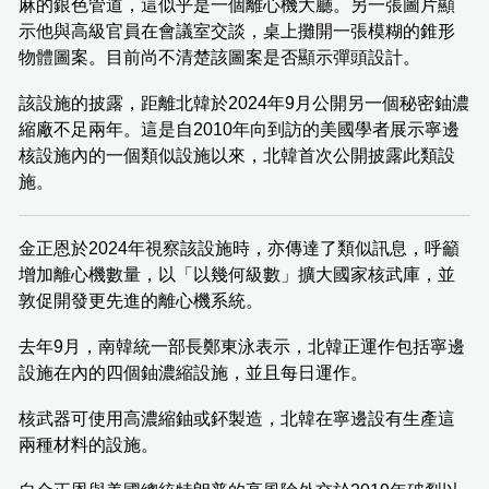
麻的銀色管道，這似乎是一個離心機大廳。另一張圖片顯
示他與高級官員在會議室交談，桌上攤開一張模糊的錐形
物體圖案。目前尚不清楚該圖案是否顯示彈頭設計。
該設施的披露，距離北韓於2024年9月公開另一個秘密鈾濃
縮廠不足兩年。這是自2010年向到訪的美國學者展示寧邊
核設施內的一個類似設施以來，北韓首次公開披露此類設
施。
金正恩於2024年視察該設施時，亦傳達了類似訊息，呼籲
增加離心機數量，以「以幾何級數」擴大國家核武庫，並
敦促開發更先進的離心機系統。
去年9月，南韓統一部長鄭東泳表示，北韓正運作包括寧邊
設施在內的四個鈾濃縮設施，並且每日運作。
核武器可使用高濃縮鈾或鈈製造，北韓在寧邊設有生產這
兩種材料的設施。