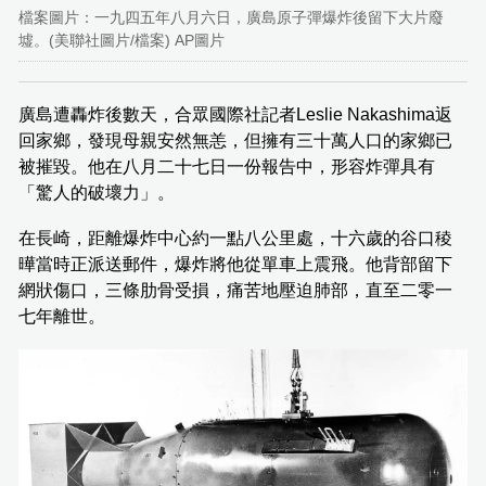
檔案圖片：一九四五年八月六日，廣島原子彈爆炸後留下大片廢
墟。(美聯社圖片/檔案) AP圖片
廣島遭轟炸後數天，合眾國際社記者Leslie Nakashima返
回家鄉，發現母親安然無恙，但擁有三十萬人口的家鄉已
被摧毀。他在八月二十七日一份報告中，形容炸彈具有
「驚人的破壞力」。
在長崎，距離爆炸中心約一點八公里處，十六歲的谷口稜
曄當時正派送郵件，爆炸將他從單車上震飛。他背部留下
網狀傷口，三條肋骨受損，痛苦地壓迫肺部，直至二零一
七年離世。