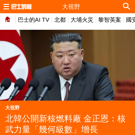
大視野
巴士的AI TV
北都
大埔火災
黎智英案
國
大視野
北韓公開新核燃料廠 金正恩：核
武力量「幾何級數」增長