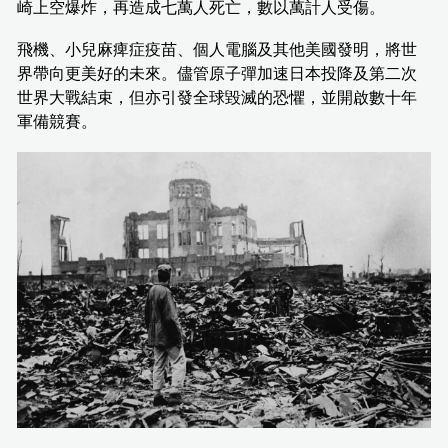
崎上空爆炸，再造成七萬人死亡，數以萬計人受傷。
飛機、小兒麻痺症疫苗、個人電腦及其他美國發明，將世
界帶向更美好的未來。儘管原子彈加速日本投降及第二次
世界大戰結束，但亦引發全球毀滅的恐懼，並開啟數十年
軍備競賽。