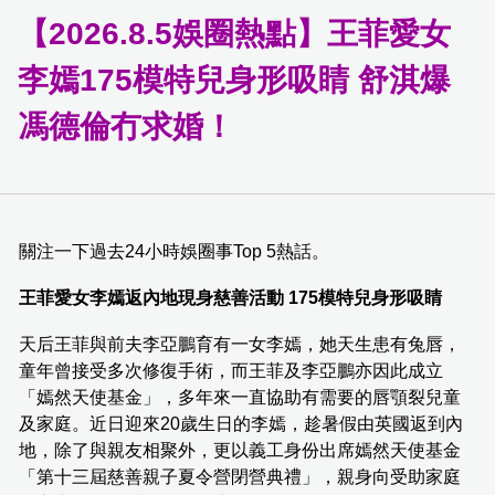
【2026.8.5娛圈熱點】王菲愛女
李嫣175模特兒身形吸睛 舒淇爆
馮德倫冇求婚！
關注一下過去24小時娛圈事Top 5熱話。
王菲愛女李嫣返內地現身慈善活動 175模特兒身形吸睛
天后王菲與前夫李亞鵬育有一女李嫣，她天生患有兔唇，
童年曾接受多次修復手術，而王菲及李亞鵬亦因此成立
「嫣然天使基金」，多年來一直協助有需要的唇顎裂兒童
及家庭。近日迎來20歲生日的李嫣，趁暑假由英國返到內
地，除了與親友相聚外，更以義工身份出席嫣然天使基金
「第十三屆慈善親子夏令營閉營典禮」，親身向受助家庭