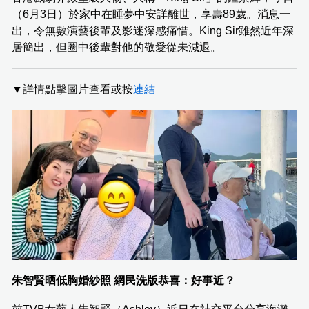
（6月3日）於家中在睡夢中安詳離世，享壽89歲。消息一
出，令無數演藝後輩及影迷深感痛惜。King Sir雖然近年深
居簡出，但圈中後輩對他的敬愛從未減退。
▼詳情點擊圖片查看或按
連結
朱智賢晒低胸婚紗照 網民洗版恭喜：好事近？