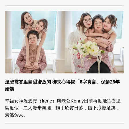
溫碧霞峇里島甜蜜放閃 御夫心得揭「6字真言」保鮮26年
婚姻
幸福女神溫碧霞（Irene）與老公Kenny日前再度飛往峇里
島度假，二人漫步海灘、拖手欣賞日落，留下浪漫足跡，
羡煞旁人。