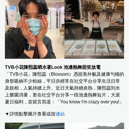
TVB小花陳熙蕊晒水著Look 池邊熱舞甜笑放電
「TVB小花」陳熙蕊（Blossom）憑甜美外貌及健康勻稱的
身形吸納不少粉絲，平日亦經常在社交平台分享生活日常
及靚相，人氣持續上升。近日天氣持續炎熱，陳熙蕊到水
上樂園消暑，更在社交平台分享一段池邊熱舞短片，大派
夏日福利，並留言寫道：「You know I'm crazy over you!」
▼詳情點擊圖片查看或按
連結