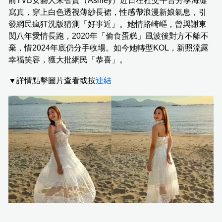
前TVB女藝人朱智賢（Ashley）近日在社交平台分享海灘
寫真，穿上白色透視薄紗長裙，性感帶浪漫新娘氣息，引
發網民瘋狂洗版猜測「好事近」。她情路崎嶇，曾與謝東
閔八年愛情長跑，2020年「偷食蛋糕」風波後對方不離不
棄，惜2024年底仍分手收場。如今她轉型KOL，新照流露
幸福笑容，獲大批網民「恭喜」。
▼詳情點擊圖片查看或按
連結