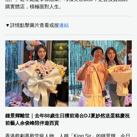
購實體店，積極面對人生。
▼詳情點擊圖片查看或按
連結
鍾景輝離世｜去年88歲生日獲前港台DJ夏妙然送蛋糕慶祝
前藝人余俊峰陪伴遊西貢
香港戲劇界殿堂級人物、人稱「King Sir」的鍾景輝，今日