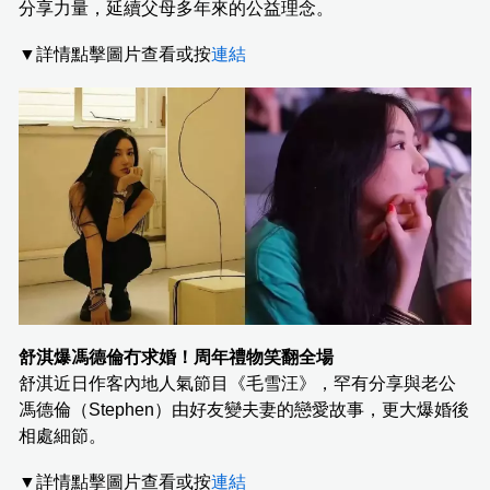
分享力量，延續父母多年來的公益理念。
▼詳情點擊圖片查看或按
連結
舒淇爆馮德倫冇求婚！周年禮物笑翻全場
舒淇近日作客內地人氣節目《毛雪汪》，罕有分享與老公
馮德倫（Stephen）由好友變夫妻的戀愛故事，更大爆婚後
相處細節。
▼詳情點擊圖片查看或按
連結