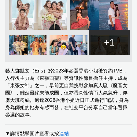
+1
藝人鄧凱文（Eris）於2023年參選香港小姐後簽約TVB，
入行後主力為《東張西望》等資訊性節目擔任主持，成為
「東張女神」之一，早前更自我挑戰參加真人騷《魔音女
團》，雖然最終未能成團，但亦憑真性情而人氣急升，俘
虜大班粉絲。適逢2026香港小姐近日正式進行面試，身為
身為師姐的她亦有感而發，在社交平台分享自己當年選擇
參選的故事。
▼詳情點擊圖片查看或按
連結