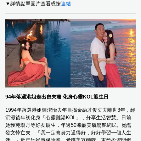
▼詳情點擊圖片查看或按
連結
94年落選港姐走出喪夫痛 化身心靈KOL迎生日
1994年落選港姐鍾潔怡去年自揭金融才俊丈夫離世3年，經
沉澱後年初化身「心靈雞湯KOL」，分享生活智慧。日前
她獲苑瓊丹等好友慶生，年過50凍齡美貌驚艷網民。她曾
發文悼亡夫：「我一定會努力過得好，好好學習一個人生
活。」近年她從事保險業、考獲美容師牌，更曾投資開網