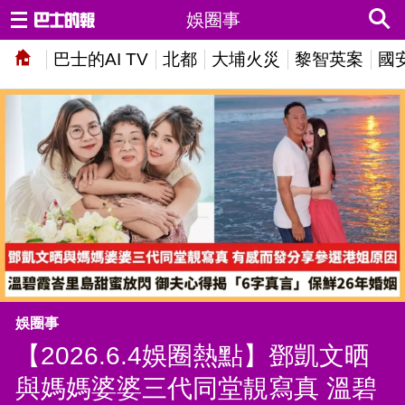
娛圈事
巴士的AI TV
北都
大埔火災
黎智英案
國
娛圈事
【2026.6.4娛圈熱點】鄧凱文晒
與媽媽婆婆三代同堂靚寫真 溫碧