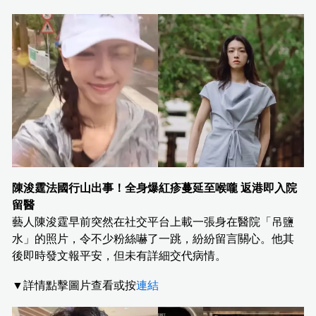
陳浚霆法國行山出事！全身爆紅疹蔓延至喉嚨 返港即入院
留醫
藝人陳浚霆早前突然在社交平台上載一張身在醫院「吊鹽
水」的照片，令不少粉絲嚇了一跳，紛紛留言關心。他其
後即時發文報平安，但未有詳細交代病情。
▼詳情點擊圖片查看或按
連結