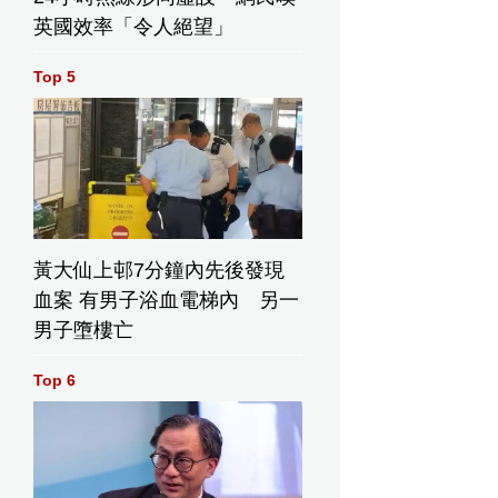
英國效率「令人絕望」
Top 5
黃大仙上邨7分鐘內先後發現
血案 有男子浴血電梯內 另一
男子墮樓亡
Top 6