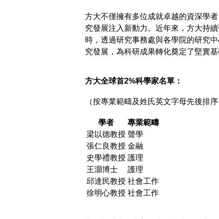
方大不僅擁有多位成就卓越的資深學者
究發展注入新動力。近年來，方大持續
時，透過研究事務處與各學院的研究中
究發展，為科研成果轉化奠定了堅實基
方大全球首2%科學家名單：
（按專業範疇及姓氏英文字母先後排序
學者
專業範疇
梁以德教授
聲學
張仁良教授
金融
史學禮教授
護理
王灝博士
護理
邱達民教授
社會工作
徐明心教授
社會工作