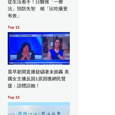
從生活着手！日醫推「一療
法」預防失智 稱「比吃藥更
有效」
Top 12
晨早新聞直播疑瞓著未捱轟 美
國女主播反因1原因獲網民聲
援：請體諒她！
Top 13