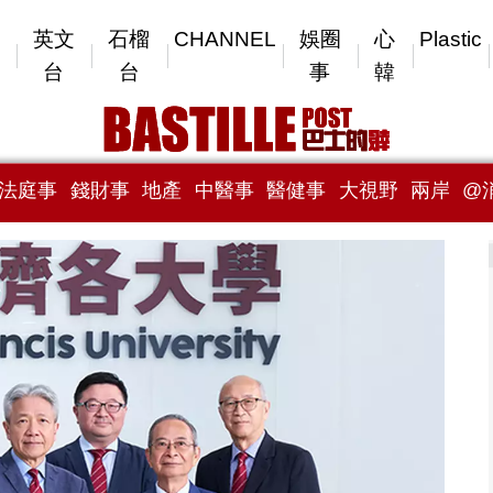
英文
石榴
CHANNEL
娛圈
心
Plastic
台
台
事
韓
法庭事
錢財事
地產
中醫事
醫健事
大視野
兩岸
@