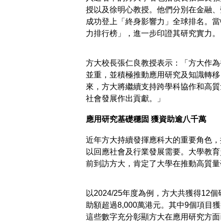
授以及徐明心教授。他們分別在金融、
成功登上「終身影響力」全球排名。當
力排行榜」，進一步印證其研究實力。
方大校長張仁良教授表示：「方大作為
並重，並積極推動應用研究及知識轉移
來，方大將繼續支持跨學科協作和高質
社會發展作出貢獻。」
應用研究基礎穩固 獲資助逾八千萬
近年方大持續發揮應科大的重要角色，
以回應社會及行業發展需要。大學教育
前到訪方大，肯定了大學在推動高質量
以2024/25年度為例，方大共獲得
助額超過8,000萬港元。其中9個項目
這些數字充分彰顯方大在應用研究方面