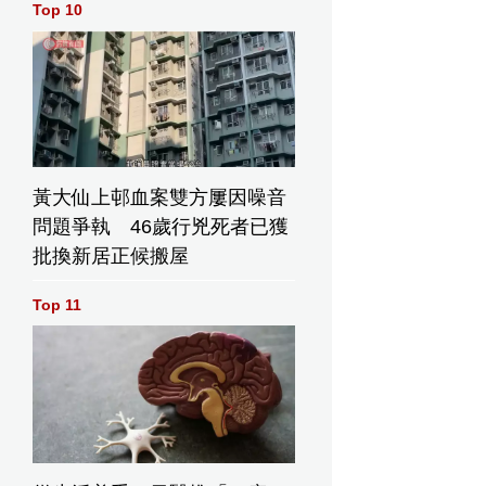
Top 10
黃大仙上邨血案雙方屢因噪音
問題爭執 46歲行兇死者已獲
批換新居正候搬屋
Top 11