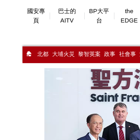
國安專
巴士的
BP大平
the
頁
AITV
台
EDGE
北都
大埔火災
黎智英案
政事
社會事