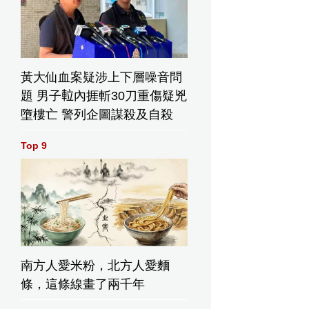
黃大仙血案疑涉上下層噪音問
題 男子𨋢內捱斬30刀重傷疑兇
墮樓亡 警列企圖謀殺及自殺
Top 9
南方人愛米粉，北方人愛麵
條，這條線畫了兩千年