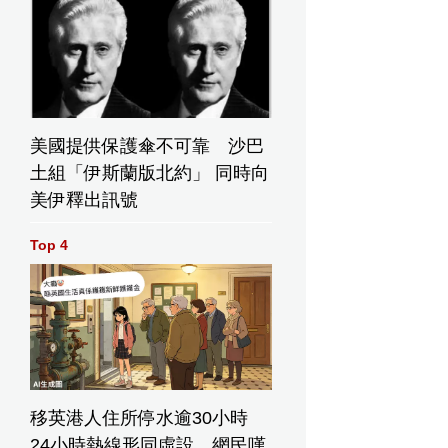
美國提供保護傘不可靠 沙巴
土組「伊斯蘭版北約」 同時向
美伊釋出訊號
Top 4
移英港人住所停水逾30小時
24小時熱線形同虛設 網民嘆