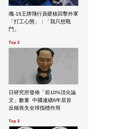
殲-15王牌飛行員硬核回擊外軍
「打工心態」：「我只想戰
鬥」
Top 2
日研究所發佈「前10%頂尖論
文」數量 中國連續6年居首
反稱喪失全球指標作用
Top 3