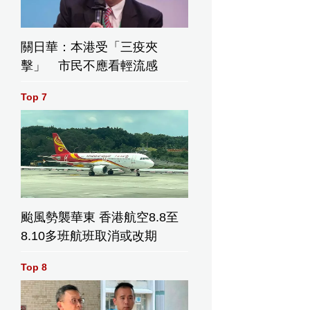
關日華：本港受「三疫夾
擊」 市民不應看輕流感
Top 7
颱風勢襲華東 香港航空8.8至
8.10多班航班取消或改期
Top 8