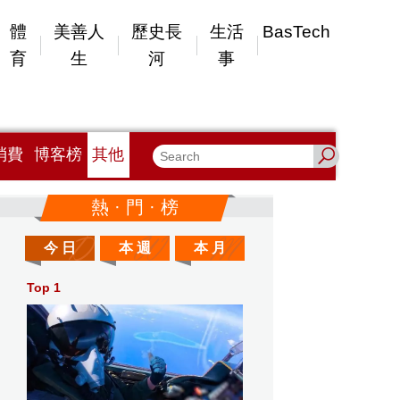
體
美善人
歷史長
生活
BasTech
育
生
河
事
消費
博客榜
其他
熱 · 門 · 榜
今 日
本 週
本 月
Top 1