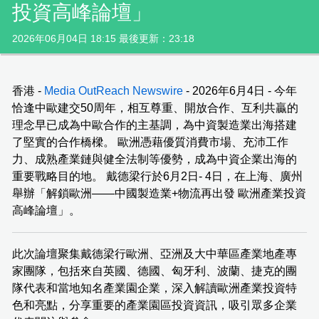
投資高峰論壇」
2026年06月04日 18:15 最後更新：23:18
香港 -
Media OutReach Newswire
- 2026年6月4日 - 今年
恰逢中歐建交50周年，相互尊重、開放合作、互利共贏的
理念早已成為中歐合作的主基調，為中資製造業出海搭建
了堅實的合作橋樑。 歐洲憑藉優質消費市場、充沛工作
力、成熟產業鏈與健全法制等優勢，成為中資企業出海的
重要戰略目的地。 戴德梁行於6月2日- 4日，在上海、廣州
舉辦「解鎖歐洲——中國製造業+物流再出發 歐洲產業投資
高峰論壇」。
此次論壇聚集戴德梁行歐洲、亞洲及大中華區產業地產專
家團隊，包括來自英國、德國、匈牙利、波蘭、捷克的團
隊代表和當地知名產業園企業，深入解讀歐洲產業投資特
色和亮點，分享重要的產業園區投資資訊，吸引眾多企業