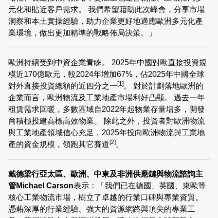
元化和貼近客戶需求。 我們希望藉助此次峰會，分享市場
洞察和本土實操經驗，助力企業更好地適應歐洲多元化產
業環境，做出更加精準的戰略佈局決策。」
歐洲持續受到中資企業青睞。 2025年中國對歐直接投資規
模近170億歐元，較2024年增加67%，佔2025年中國全球
[1]
對外直接投資總額的近四分之一
。 對於計劃落地歐洲的
企業而言，歐洲物流及工業地產市場利好凸顯。 過去一年
租賃需求回暖，多數區域自2022年起物業存量增多，開發
商積極投建高標高效物業。 除此之外，投資者對歐洲物流
與工業地產領域信心充足，2025年投向歐洲物流與工業地
[2]
產的資金規模，領跑其它賽道
。
戴德梁行亞太區、歐洲、中東及非洲供應鏈與物流諮詢主
管
Michael Carson
表示：「我們已在德國、英國、東歐等
核心工業物流市場，樹立了卓越的行業口碑與專業資質。
憑藉深厚的行業經驗、強大的資源網路與頂尖的專業工