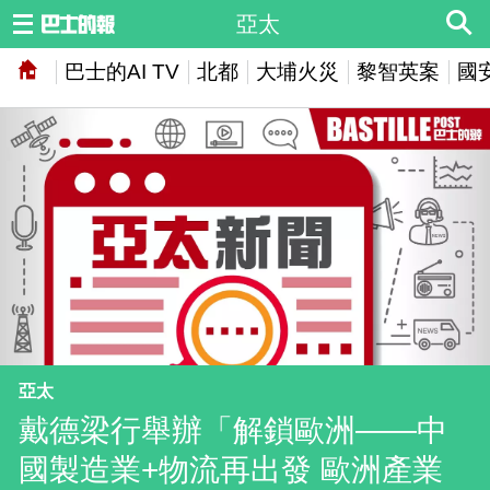
亞太
巴士的AI TV
北都
大埔火災
黎智英案
國
亞太
戴德梁行舉辦「解鎖歐洲——中
國製造業+物流再出發 歐洲產業