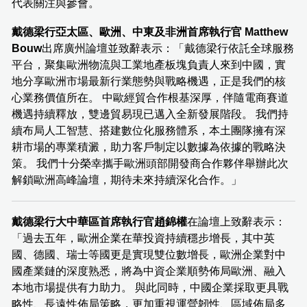
代表關注與參會。
戴德梁行亞太區、歐洲、中東及非洲首席執行官
Matthew
Bouw
出席廣州論壇並致辭表示：「戴德梁行依託全球服務
平台，聚集歐洲物流與工業地產板塊負責人來到中國，實
地分享歐洲市場最新行業態勢與戰略機遇，正是我們的核
心業務價值所在。 中歐經貿合作根基深厚，伴隨電商賽道
機遇持續釋放，雙邊貿易現已邁入全新發展階段。 我們持
續布局人工智慧、搭建數位化服務體系，本土團隊擁有深
耕市場的專業積澱，助力客戶制定以數據為依據的戰略決
策。 我們十分榮幸攜手歐洲頭部開發商合作夥伴舉辦此次
解鎖歐洲高峰論壇，期待未來持續深化合作。」
戴德梁行大中華區首席執行官趙錦權
在論壇上致辭表示：
「過去五年，歐洲企業在華投資持續穩步增長，其中英
國、德國、瑞士等國更是實現雙位數增長，歐洲企業對中
國產業鏈的深度熟悉，將為中資企業順勢佈局歐洲、融入
本地市場提供有力助力。 與此同時，中國企業採取更具戰
略性、長遠性佈局策略，更加重視運營韌性、區域佈局多