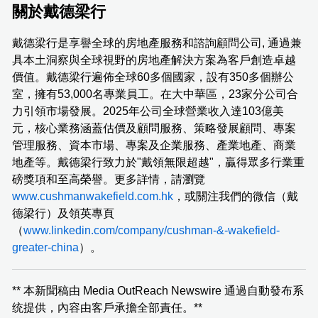
關於戴德梁行
戴德梁行是享譽全球的房地產服務和諮詢顧問公司, 通過兼
具本土洞察與全球視野的房地產解決方案為客戶創造卓越
價值。戴德梁行遍佈全球60多個國家，設有350多個辦公
室，擁有53,000名專業員工。在大中華區，23家分公司合
力引領市場發展。2025年公司全球營業收入達103億美
元，核心業務涵蓋估價及顧問服務、策略發展顧問、專案
管理服務、資本市場、專案及企業服務、產業地產、商業
地產等。戴德梁行致力於"戴領無限超越"，贏得眾多行業重
磅獎項和至高榮譽。更多詳情，請瀏覽
www.cushmanwakefield.com.hk
，或關注我們的微信（戴
德梁行）及領英專頁
（
www.linkedin.com/company/cushman-&-wakefield-
greater-china
）。
** 本新聞稿由 Media OutReach Newswire 通過自動發布系
统提供，內容由客戶承擔全部責任。**