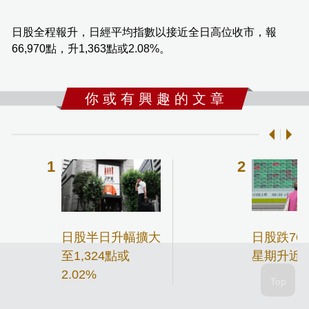
日股全程報升，日經平均指數以接近全日高位收市，報
66,970點，升1,363點或2.08%。
你 或 有 興 趣 的 文 章
日股半日升幅擴大
日股跌76
至1,324點或
星期升近2
2.02%