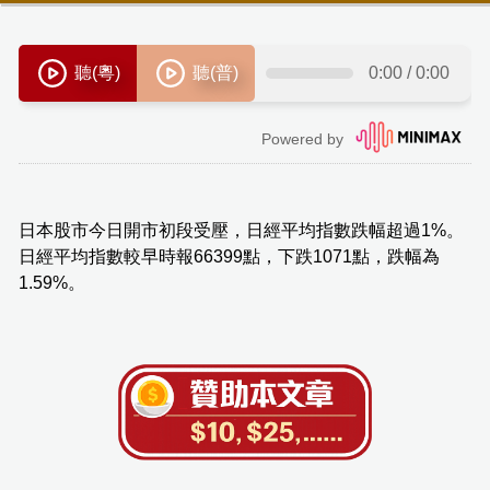
日本股市今日開市初段受壓，日經平均指數跌幅超過1%。
日經平均指數較早時報66399點，下跌1071點，跌幅為
1.59%。