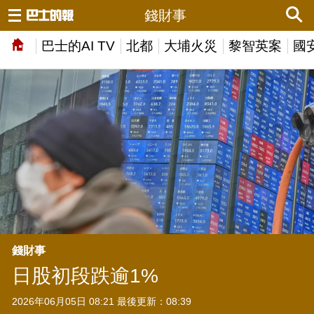
錢財事
巴士的AI TV
北都
大埔火災
黎智英案
國
錢財事
日股初段跌逾1%
2026年06月05日 08:21 最後更新：08:39