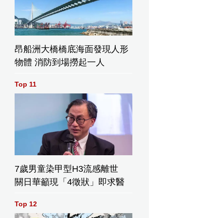
昂船洲大橋橋底海面發現人形
物體 消防到場撈起一人
Top 11
7歲男童染甲型H3流感離世
關日華籲現「4徵狀」即求醫
Top 12