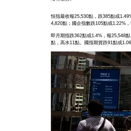
恒指最收報25,530點，跌385點或1.
4,820點；國企指數跌105點或1.22%，
即月期指跌362點或1.4%，報25,548
點，高水11點。國指期貨跌91點或1.06