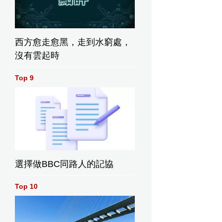
西方愈走愈黑，走到水窮處，
沒有雲起時
Top 9
選擇做BBC同路人的記協
Top 10