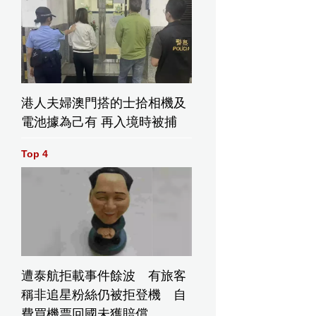
港人夫婦澳門搭的士拾相機及
電池據為己有 再入境時被捕
Top 4
遭泰航拒載事件餘波 有旅客
稱非追星粉絲仍被拒登機 自
費買機票回國未獲賠償