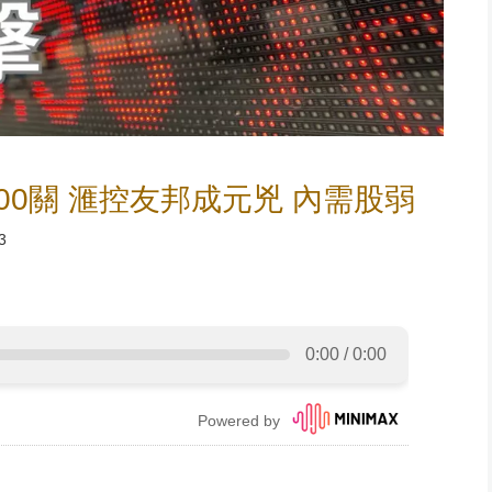
00關 滙控友邦成元兇 內需股弱
3