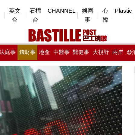
英文
石榴
CHANNEL
娛圈
心
Plastic
台
台
事
韓
法庭事
錢財事
地產
中醫事
醫健事
大視野
兩岸
@