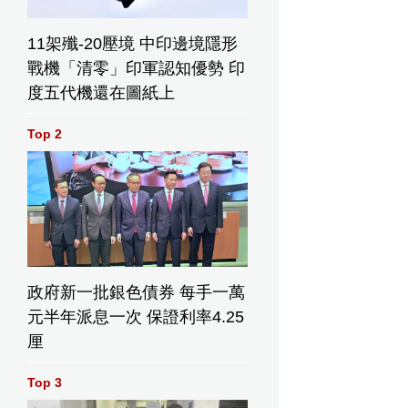
11架殲-20壓境 中印邊境隱形
戰機「清零」印軍認知優勢 印
度五代機還在圖紙上
Top 2
政府新一批銀色債券 每手一萬
元半年派息一次 保證利率4.25
厘
Top 3