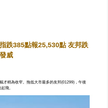
跌385點報25,530點 友邦跌
後發威
才稍為收窄。拖低大市最多的友邦(01299)，午後
後起飛。