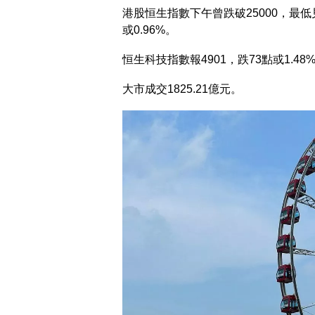
港股恒生指數下午曾跌破25000，最低見24
或0.96%。
恒生科技指數報4901，跌73點或1.48
大市成交1825.21億元。