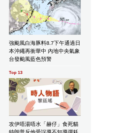
強颱風白海豚料8.7下午通過日
本沖繩再衝華中 內地中央氣象
台發颱風藍色預警
Top 13
攻伊唔湯唔水「赫仔」食死貓
特朗普斥他受誤導不知導彈耗