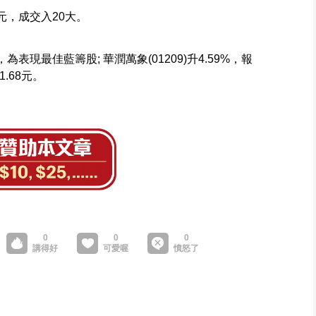
24元，成交入20大。
8元，為表現最佳藍籌股; 華潤萬象(01209)升4.59%，報
11.68元。