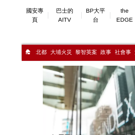
國安專
巴士的
BP大平
the
頁
AITV
台
EDGE
北都
大埔火災
黎智英案
政事
社會事