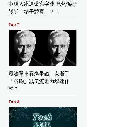
中環人龍逼爆寫字樓 竟然係排
隊睇「精子競賽」？！
Top 7
環法單車賽爆爭議 女選手
「谷胸」減氣流阻力增速作
弊？
Top 8