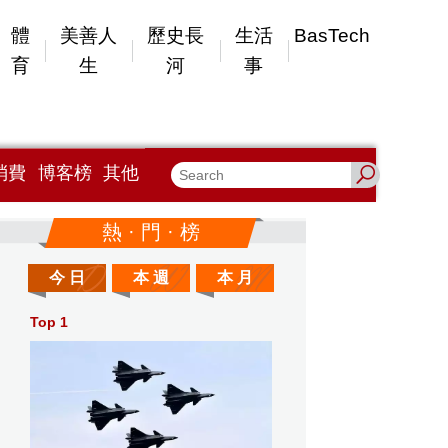
體
美善人
歷史長
生活
BasTech
育
生
河
事
消費
博客榜
其他
熱 · 門 · 榜
今 日
本 週
本 月
Top 1