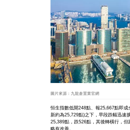
圖片來源：九龍倉置業官網
恒生指數低開248點、報25,667點
新約為25,729點)之下，早段跌幅迅
25,389點，跌526點，其後轉橫行
略有改善。