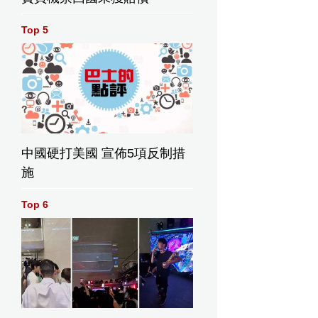
Top 5
中國硬打美國 宣佈5項反制措
施
Top 6