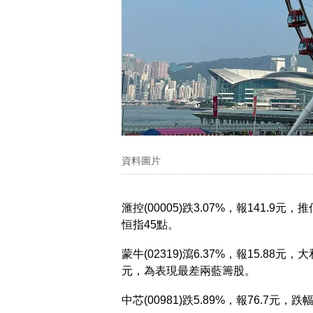
資料圖片
滙控(00005)跌3.07%，報141.9元，推
恒指45點。
蒙牛(02319)瀉6.37%，報15.88元，大
元，為表現最差兩藍籌股。
中芯(00981)跌5.89%，報76.7元，跌幅