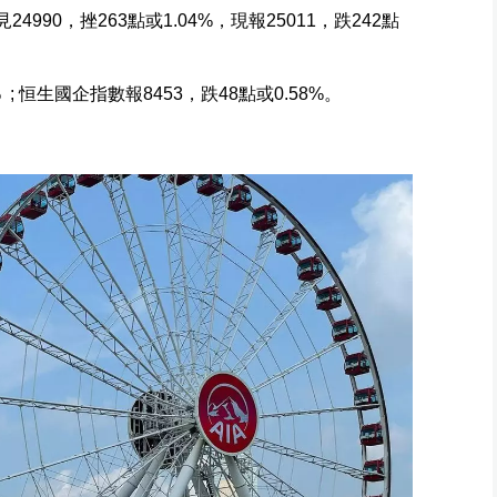
990，挫263點或1.04%，現報25011，跌242點
% ; 恒生國企指數報8453，跌48點或0.58%。