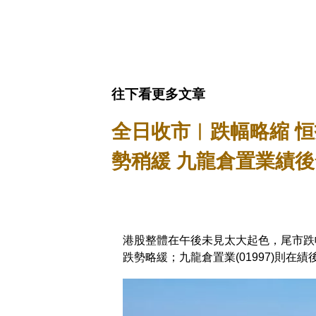
往下看更多文章
全日收市︱跌幅略縮 恒指
勢稍緩 九龍倉置業績
港股整體在午後未見太大起色，尾市跌幅
跌勢略緩；九龍倉置業(01997)則在績