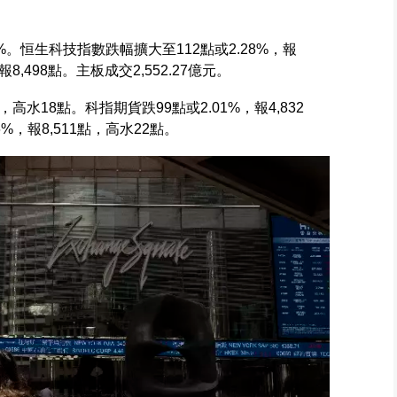
49%。恒生科技指數跌幅擴大至112點或2.28%，報
報8,498點。主板成交2,552.27億元。
點，高水18點。科指期貨跌99點或2.01%，報4,832
%，報8,511點，高水22點。