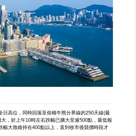
即成全日高位，同時回落至俗稱牛熊分界線的250天線(最
速擴大，於上午10時左右跌幅已擴大至逾500點，最低報
，但跌幅大致維持在400點以上，直到收市後競價時段才