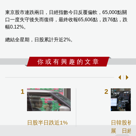
東京股市連跌兩日，日經指數今日反覆偏軟，65,000點關
口一度失守後失而復得，最終收報65,606點，跌76點，跌
幅0.12%。
總結全星期，日股累計升近2%。
你 或 有 興 趣 的 文 章
日股半日跌近1%
日韓股初
展 日經