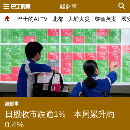
錢財事
巴士的AI TV
北都
大埔火災
黎智英案
國
錢財事
日股收市跌逾1% 本周累升約
0.4%