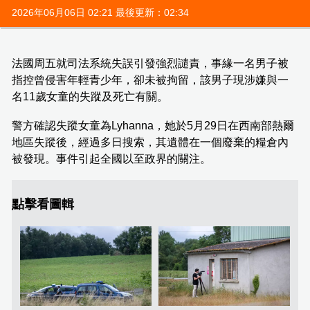
2026年06月06日 02:21 最後更新：02:34
法國周五就司法系統失誤引發強烈譴責，事緣一名男子被
指控曾侵害年輕青少年，卻未被拘留，該男子現涉嫌與一
名11歲女童的失蹤及死亡有關。
警方確認失蹤女童為Lyhanna，她於5月29日在西南部熱爾
地區失蹤後，經過多日搜索，其遺體在一個廢棄的糧倉內
被發現。事件引起全國以至政界的關注。
點擊看圖輯