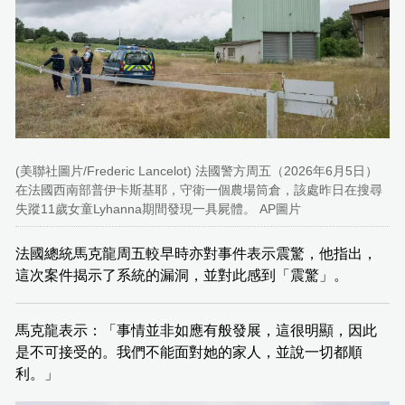
(美聯社圖片/Frederic Lancelot) 法國警方周五（2026年6月5日）
在法國西南部普伊卡斯基耶，守衛一個農場筒倉，該處昨日在搜尋
失蹤11歲女童Lyhanna期間發現一具屍體。 AP圖片
法國總統馬克龍周五較早時亦對事件表示震驚，他指出，
這次案件揭示了系統的漏洞，並對此感到「震驚」。
馬克龍表示：「事情並非如應有般發展，這很明顯，因此
是不可接受的。我們不能面對她的家人，並說一切都順
利。」