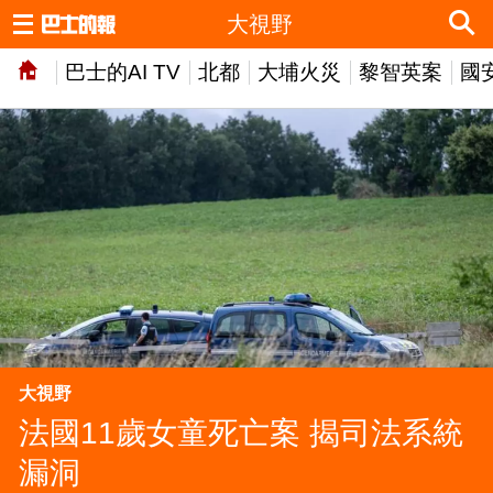
大視野
巴士的AI TV
北都
大埔火災
黎智英案
國
大視野
法國11歲女童死亡案 揭司法系統
漏洞