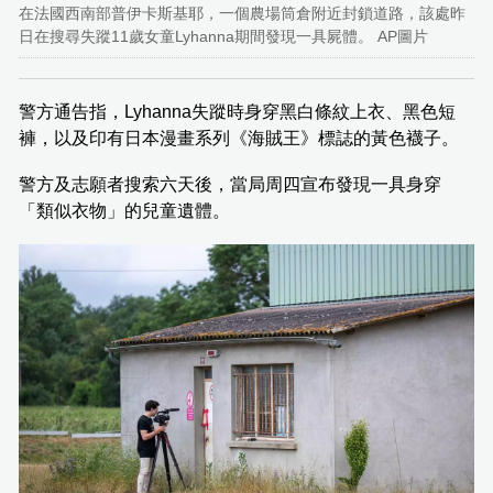
在法國西南部普伊卡斯基耶，一個農場筒倉附近封鎖道路，該處昨
日在搜尋失蹤11歲女童Lyhanna期間發現一具屍體。 AP圖片
警方通告指，Lyhanna失蹤時身穿黑白條紋上衣、黑色短
褲，以及印有日本漫畫系列《海賊王》標誌的黃色襪子。
警方及志願者搜索六天後，當局周四宣布發現一具身穿
「類似衣物」的兒童遺體。