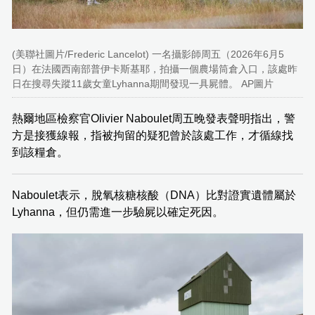
(美聯社圖片/Frederic Lancelot) 一名攝影師周五（2026年6月5
日）在法國西南部普伊卡斯基耶，拍攝一個農場筒倉入口，該處昨
日在搜尋失蹤11歲女童Lyhanna期間發現一具屍體。 AP圖片
熱爾地區檢察官Olivier Naboulet周五晚發表聲明指出，警
方是接獲線報，指被拘留的疑犯曾於該處工作，才循線找
到該糧倉。
Naboulet表示，脫氧核糖核酸（DNA）比對證實遺體屬於
Lyhanna，但仍需進一步驗屍以確定死因。