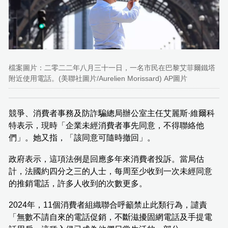
檔案圖片：二零二二年八月三十一日，一名市民在巴黎艾菲爾鐵塔
附近使用電話。(美聯社圖片/Aurelien Morissard) AP圖片
競爭、消費者事務及防詐騙總局辦公室主任艾麗斯·維爾科
特表示，現時「企業未經消費者事先同意，不得聯絡他
們」。她又指，「該同意可隨時撤回」。
政府表示，這項法例是回應多年來消費者投訴。當局估
計，法國約四分之三的人士，每周至少收到一次未經同意
的推銷電話，許多人收到的次數更多。
2024年，11個消費者組織聯合呼籲禁止此類行為，譴責
「無數不請自來的電話促銷，不斷滋擾固網電話及手提電