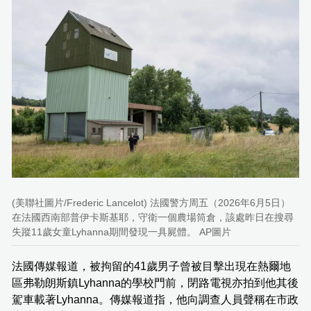
(美聯社圖片/Frederic Lancelot) 法國警方周五（2026年6月5日）
在法國西南部普伊卡斯基耶，守衛一個農場筒倉，該處昨日在搜尋
失蹤11歲女童Lyhanna期間發現一具屍體。 AP圖片
法國傳媒報道，被拘留的41歲男子曾被目擊出現在熱爾地
區弗勒朗斯鎮Lyhanna的學校門前，閉路電視亦拍到他其後
駕車載著Lyhanna。傳媒報道指，他向調查人員聲稱在市政