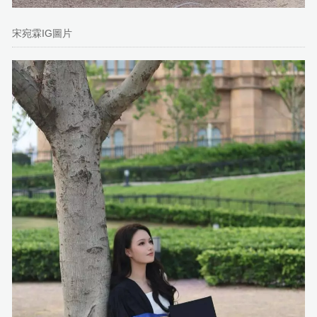
宋宛霖IG圖片