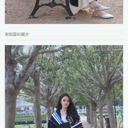
宋宛霖IG圖片