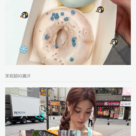
宋宛穎IG圖片