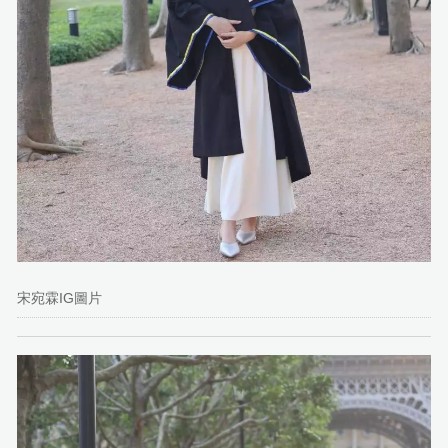
宋宛霖IG圖片