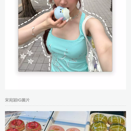
宋宛穎IG圖片