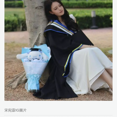
宋宛霖IG圖片