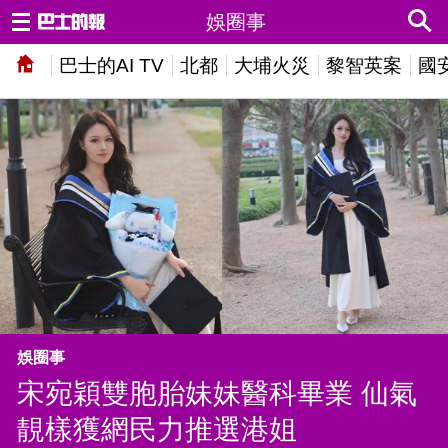
娛圈事
巴士的AI TV
北都
大埔火災
黎智英案
國
娛圈事
宋宛穎雙胞胎妹妹醫科畢業 仙氣
靚樣獲網民力推選港姐