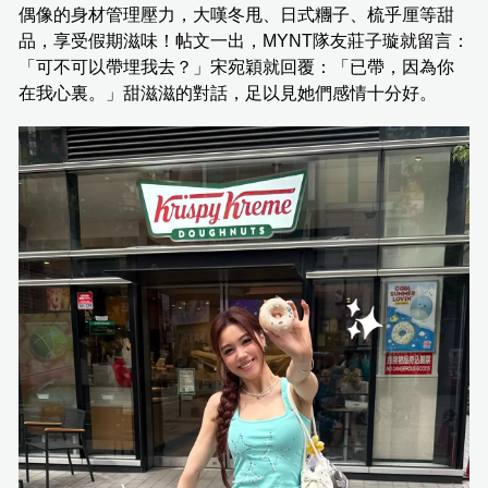
偶像的身材管理壓力，大嘆冬甩、日式糰子、梳乎厘等甜
品，享受假期滋味！帖文一出，MYNT隊友莊子璇就留言：
「可不可以帶埋我去？」宋宛穎就回覆：「已帶，因為你
在我心裏。」甜滋滋的對話，足以見她們感情十分好。