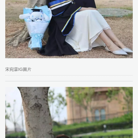
宋宛霖IG圖片