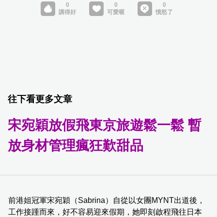
往下看更多文章
宋宛穎放假飛東京旅遊鬆一鬆 暫
放身材管理瘋狂歎甜品
前港姐冠軍宋宛穎（Sabrina）自從以女團MYNT出道後，
工作接踵而來，好不容易迎來假期，她即刻啟程飛往日本