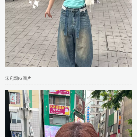
宋宛穎IG圖片