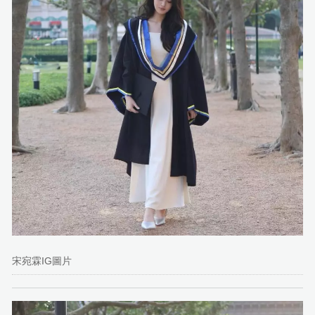
宋宛霖IG圖片