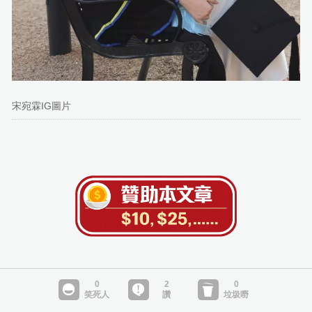
宋宛霖IG圖片