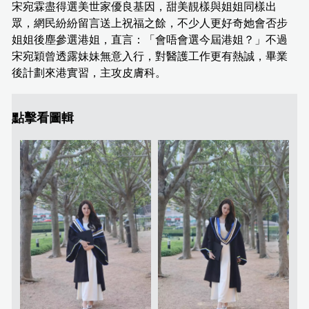
宋宛霖盡得選美世家優良基因，甜美靚樣與姐姐同樣出
眾，網民紛紛留言送上祝福之餘，不少人更好奇她會否步
姐姐後塵參選港姐，直言：「會唔會選今屆港姐？」不過
宋宛穎曾透露妹妹無意入行，對醫護工作更有熱誠，畢業
後計劃來港實習，主攻皮膚科。
點擊看圖輯