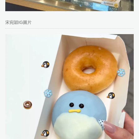
宋宛穎IG圖片