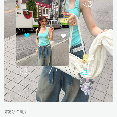
宋宛穎IG圖片