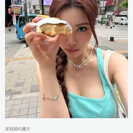
宋宛穎IG圖片