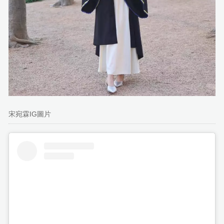
宋宛霖IG圖片