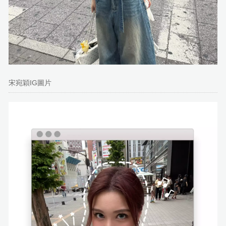
宋宛穎IG圖片