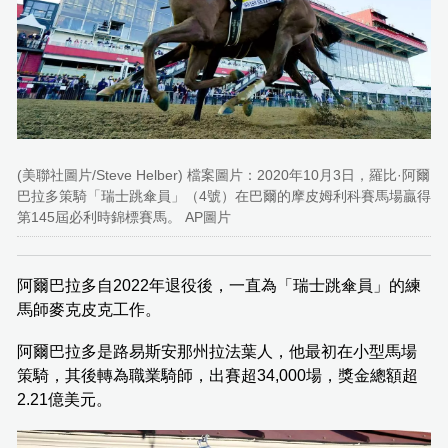
(美聯社圖片/Steve Helber) 檔案圖片：2020年10月3日，羅比·阿爾
巴拉多策騎「瑞士跳傘員」（4號）在巴爾的摩皮姆利科賽馬場贏得
第145屆必利時錦標賽馬。 AP圖片
阿爾巴拉多自2022年退役後，一直為「瑞士跳傘員」的練
馬師麥克皮克工作。
阿爾巴拉多是路易斯安那州拉法葉人，他最初在小型馬場
策騎，其後轉為職業騎師，出賽超34,000場，獎金總額超
2.21億美元。