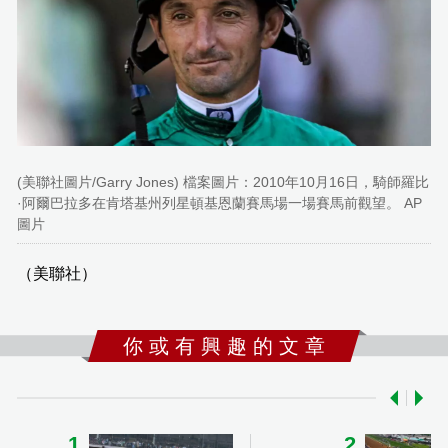
(美聯社圖片/Garry Jones) 檔案圖片：2010年10月16日，騎師羅比
·阿爾巴拉多在肯塔基州列星頓基恩蘭賽馬場一場賽馬前觀望。 AP
圖片
（美聯社）
你 或 有 興 趣 的 文 章