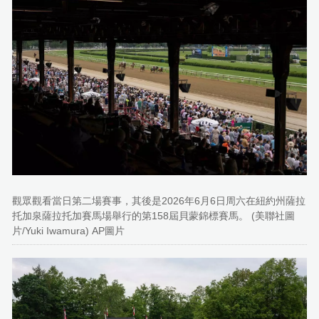
觀眾觀看當日第二場賽事，其後是2026年6月6日周六在紐約州薩拉
托加泉薩拉托加賽馬場舉行的第158屆貝蒙錦標賽馬。 (美聯社圖
片/Yuki Iwamura) AP圖片