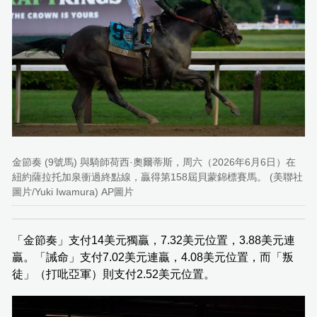
金節奏 (9號馬) 與騎師荷西·奧爾蒂斯，周六（2026年6月6日）在
紐約薩拉托加泉衝過終點線，贏得第158屆貝蒙錦標賽馬。 (美聯社
圖片/Yuki Iwamura) AP圖片
「金節奏」支付14美元獨贏，7.32美元位置，3.88美元連
贏。「誡命」支付7.02美元連贏，4.08美元位置，而「叛
徒」（打吡亞軍）則支付2.52美元位置。