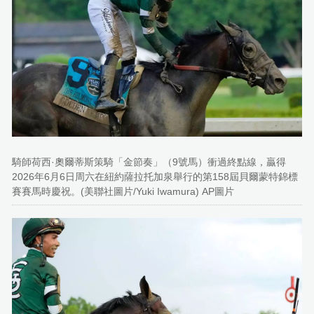
騎師荷西·奧爾蒂斯策騎「金節奏」（9號馬）衝過終點線，贏得
2026年6月6日周六在紐約薩拉托加泉舉行的第158屆貝爾蒙特錦標
賽賽馬時慶祝。(美聯社圖片/Yuki Iwamura) AP圖片