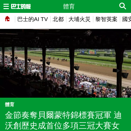
體育
巴士的AI TV
北都
大埔火災
黎智英案
國
體育
金節奏奪貝爾蒙特錦標賽冠軍 迪
沃創歷史成首位多項三冠大賽女