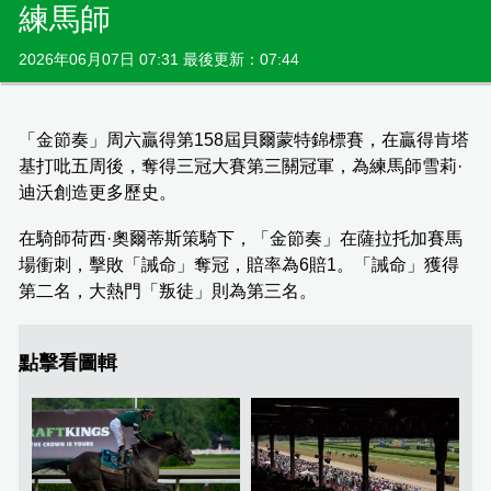
練馬師
2026年06月07日 07:31 最後更新：07:44
「金節奏」周六贏得第158屆貝爾蒙特錦標賽，在贏得肯塔
基打吡五周後，奪得三冠大賽第三關冠軍，為練馬師雪莉·
迪沃創造更多歷史。
在騎師荷西·奧爾蒂斯策騎下，「金節奏」在薩拉托加賽馬
場衝刺，擊敗「誡命」奪冠，賠率為6賠1。「誡命」獲得
第二名，大熱門「叛徒」則為第三名。
點擊看圖輯