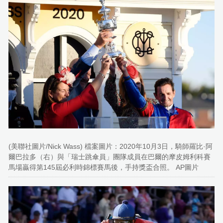
(美聯社圖片/Nick Wass) 檔案圖片：2020年10月3日，騎師羅比·阿
爾巴拉多（右）與「瑞士跳傘員」團隊成員在巴爾的摩皮姆利科賽
馬場贏得第145屆必利時錦標賽馬後，手持獎盃合照。 AP圖片