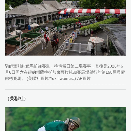
騎師牽引純種馬前往賽道，準備當日第二場賽事，其後是2026年6
月6日周六在紐約州薩拉托加泉薩拉托加賽馬場舉行的第158屆貝蒙
錦標賽馬。 (美聯社圖片/Yuki Iwamura) AP圖片
（美聯社）