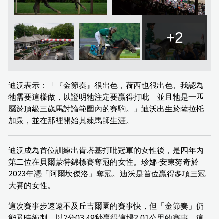
+2
迪沃表示：「『金節奏』很出色，荷西也很出色。我認為
牠需要這樣做，以證明牠注定要贏得打吡，並且牠是一匹
屬於頂級三歲馬討論範圍內的賽駒。」迪沃出生於薩拉托
加泉，並在那裡開始其練馬師生涯。
迪沃成為首位訓練出肯塔基打吡冠軍的女性後，是四年內
第二位在貝爾蒙特錦標賽奪冠的女性。珍娜·安東努奇於
2023年憑「阿爾坎傑洛」奪冠。迪沃是首位贏得多項三冠
大賽的女性。
這次賽事步速遠不及丘吉爾園的賽事快，但「金節奏」仍
能及時衝刺，以2分03.49秒贏得這場2.01公里的賽事。這