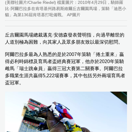
(美聯社圖片/Charlie Riedel) 檔案圖片：2010年4月29日，騎師羅
比·阿爾巴拉多在肯塔基州路易斯維爾丘吉爾園馬場，策騎「迪恩小
貓」為第136屆肯塔基打吡備戰。 AP圖片
丘吉爾園馬場總裁邁克·安德森發表聲明指，向過早離世的
人道別極為困難，向其家人及眾多朋友致以最深切慰問。
阿爾巴拉多最為人熟悉的是於2007年策騎「捲土重來」贏
得必利時錦標及育馬者盃經典賽冠軍，他亦於2020年策騎
雌馬「瑞士跳傘員」贏得三冠大賽第二關賽事。阿爾巴拉
多職業生涯共贏得5,222場賽事，其中包括另外兩場育馬者
盃冠軍。