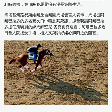
利時錦標，在頂級賽馬界擁有漫長策騎生涯。
肯塔基州路易斯維爾丘吉爾園馬場發言人表示，馬場從阿
爾巴拉多的多名親友口中獲悉其死訊。據曾聘請阿爾巴拉
多擔任策騎員的練馬師堅尼·麥克皮克透露，阿爾巴拉多近
日曾入院接受手術，植入支架以紓緩心臟附近的阻塞。