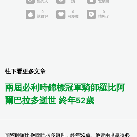
往下看更多文章
兩屆必利時錦標冠軍騎師羅比阿
爾巴拉多逝世 終年52歲
前騎師羅比·阿爾巴拉多逝世，終年52歲。他曾兩度贏得必