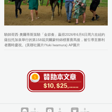
騎師荷西·奧爾蒂斯策騎「金節奏」贏得2026年6月6日周六在紐約
薩拉托加泉舉行的第158屆貝爾蒙特錦標賽賽馬後，被引導至勝利
者圈時慶祝。(美聯社圖片/Yuki Iwamura) AP圖片