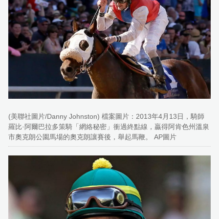
(美聯社圖片/Danny Johnston) 檔案圖片：2013年4月13日，騎師
羅比·阿爾巴拉多策騎「網絡秘密」衝過終點線，贏得阿肯色州溫泉
市奧克朗公園馬場的奧克朗讓賽後，舉起馬鞭。 AP圖片