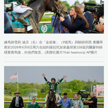
練馬師雪莉·迪沃（右）在「金節奏」（9號馬）與騎師荷西·奧爾蒂
斯於2026年6月6日周六在紐約薩拉托加泉贏得第158屆貝爾蒙特錦
標賽賽馬後，向他們致意。(美聯社圖片/Yuki Iwamura) AP圖片