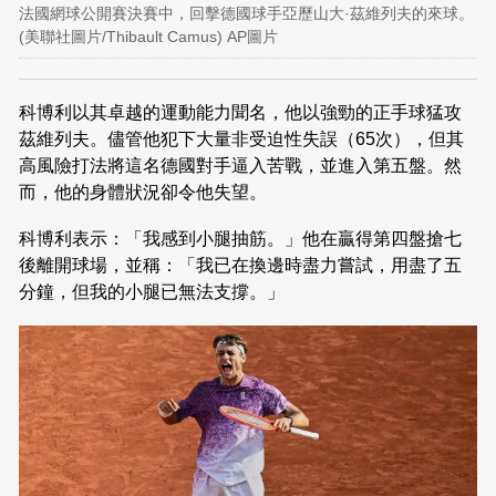
法國網球公開賽決賽中，回擊德國球手亞歷山大·茲維列夫的來球。
(美聯社圖片/Thibault Camus) AP圖片
科博利以其卓越的運動能力聞名，他以強勁的正手球猛攻
茲維列夫。儘管他犯下大量非受迫性失誤（65次），但其
高風險打法將這名德國對手逼入苦戰，並進入第五盤。然
而，他的身體狀況卻令他失望。
科博利表示：「我感到小腿抽筋。」他在贏得第四盤搶七
後離開球場，並稱：「我已在換邊時盡力嘗試，用盡了五
分鐘，但我的小腿已無法支撐。」