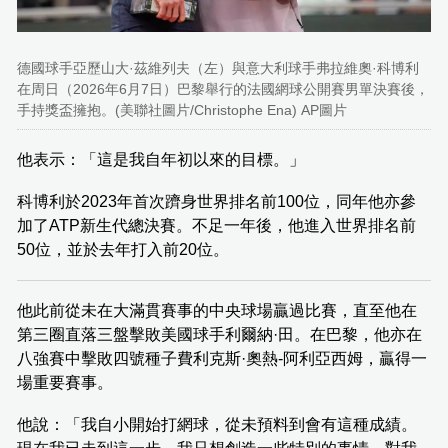
德國球手亞歷山大·茲維列夫（左）與意大利球手弗拉維奧·科博利
在周日（2026年6月7日）巴黎舉行的法國網球公開賽男單決賽後，
手持獎盃擁抱。(美聯社圖片/Christophe Ena) AP圖片
他表示：「這是我自年初以來的目標。」
科博利於2023年首次躋身世界排名前100位，同年他亦參
加了ATP新生代總決賽。不足一年後，他進入世界排名前
50位，並於去年打入前20位。
他此前從未在大滿貫賽事的中央球場贏過比賽，直至他在
第三圈直落三盤擊敗美國球手利爾納·田。在巴黎，他亦在
八強賽中擊敗四號種子費利克斯·奧熱-阿利亞西姆，贏得一
場重要賽事。
他說：「我自小開始打網球，從未預料到會有這種成績。