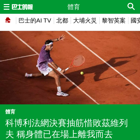
體育
巴士的AI TV
北都
大埔火災
黎智英案
國
體育
科博利法網決賽抽筋惜敗茲維列
夫 稱身體已在場上離我而去