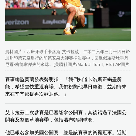
資料圖片：西班牙球手卡洛斯·艾卡拉茲，二零二六年三月十四日於
加州印第安泉舉行的印第安泉大師賽準決賽中，回擊俄羅斯球手丹
尼爾·梅德韋傑夫的來球。(美聯社圖片/Mark J. Terrill, File) AP圖片
賽事總監莫蘭發表聲明指：「我們知道卡洛斯正竭盡所
能，希望盡快重返賽場。我們祝願他早日康復，並期待未
來在辛辛那提再次歡迎他。」
艾卡拉茲上次參賽是巴塞隆拿公開賽，其後錯過了法國公
開賽及整個草地賽季，包括溫布頓網球賽。
他已報名參加美國公開賽，並是該賽事的衛冕冠軍。近期