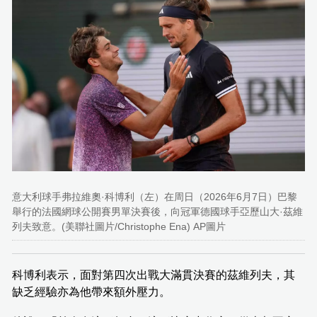
意大利球手弗拉維奧·科博利（左）在周日（2026年6月7日）巴黎
舉行的法國網球公開賽男單決賽後，向冠軍德國球手亞歷山大·茲維
列夫致意。(美聯社圖片/Christophe Ena) AP圖片
科博利表示，面對第四次出戰大滿貫決賽的茲維列夫，其
缺乏經驗亦為他帶來額外壓力。