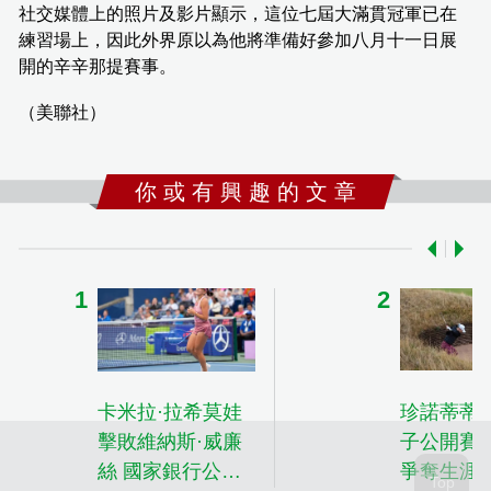
社交媒體上的照片及影片顯示，這位七屆大滿貫冠軍已在
練習場上，因此外界原以為他將準備好參加八月十一日展
開的辛辛那提賽事。
（美聯社）
你 或 有 興 趣 的 文 章
卡米拉·拉希莫娃
珍諾蒂蒂
擊敗維納斯·威廉
子公開賽
絲 國家銀行公開
爭奪生涯