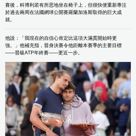
賽後，科博利若有所思地坐在椅子上，但很快便重新專注
於過去兩周在法國網球公開賽羅蘭加洛斯取得的巨大成
就。
他說：「我現在的自信心肯定比這項大滿貫開始時更
強。」他補充指，晉身決賽令他距離本賽季的主要目標
——晉級ATP年終賽——更近一步。