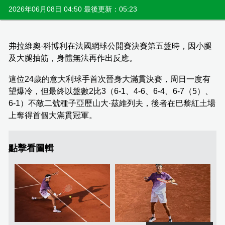
2026年06月08日 04:50 最後更新：05:23
弗拉維奧·科博利在法國網球公開賽決賽第五盤時，因小腿
及大腿抽筋，身體無法再作出反應。
這位24歲的意大利球手首次晉身大滿貫決賽，周日一度有
望爆冷，但最終以盤數2比3（6-1、4-6、6-4、6-7（5）、
6-1）不敵二號種子亞歷山大·茲維列夫，後者在巴黎紅土場
上奪得首個大滿貫冠軍。
點擊看圖輯