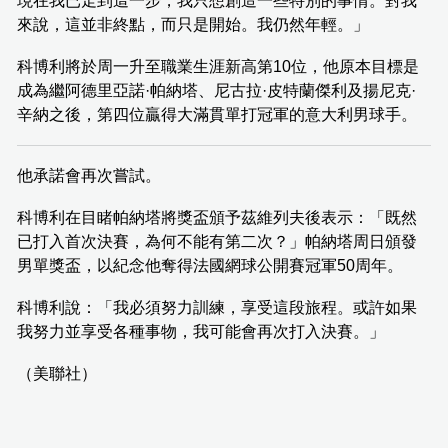
現在我已走到這一步，我只想創造一些特別的事情。對我
來說，這並非終點，而只是開始。我仍然年輕。」
科博利將於周一升至職業生涯新高第10位，他原本目標是
成為繼阿德里亞諾·帕納塔、尼古拉·皮特蘭傑利及揚尼克·
辛納之後，第四位贏得大滿貫單打冠軍的意大利男球手。
他承諾會再次嘗試。
科博利在目睹帕納塔將獎盃頒予茲維列夫後表示：「既然
已打入首次決賽，為何不能有第二次？」帕納塔周日頒發
男單獎盃，以紀念他奪得法國網球公開賽冠軍50周年。
科博利說：「我必須努力訓練，享受這段旅程。或許如果
我努力並享受各種事物，我可能會再次打入決賽。」
（美聯社）