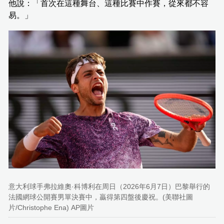
他說：「首次在這種舞台、這種比賽中作賽，從來都不容
易。」
意大利球手弗拉維奧·科博利在周日（2026年6月7日）巴黎舉行的
法國網球公開賽男單決賽中，贏得第四盤後慶祝。(美聯社圖
片/Christophe Ena) AP圖片