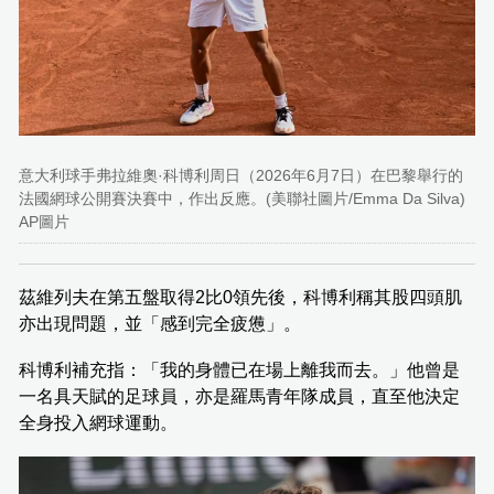
意大利球手弗拉維奧·科博利周日（2026年6月7日）在巴黎舉行的
法國網球公開賽決賽中，作出反應。(美聯社圖片/Emma Da Silva)
AP圖片
茲維列夫在第五盤取得2比0領先後，科博利稱其股四頭肌
亦出現問題，並「感到完全疲憊」。
科博利補充指：「我的身體已在場上離我而去。」他曾是
一名具天賦的足球員，亦是羅馬青年隊成員，直至他決定
全身投入網球運動。