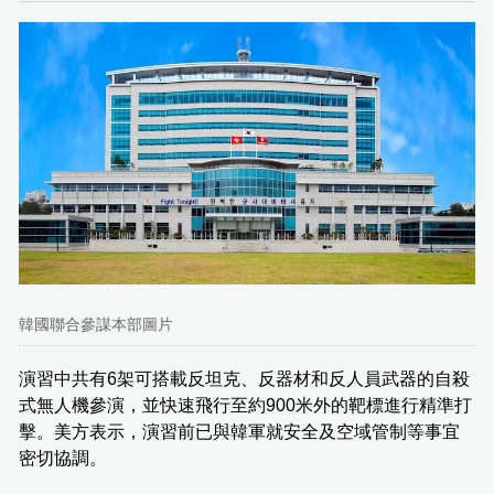
韓國聯合參謀本部圖片
演習中共有6架可搭載反坦克、反器材和反人員武器的自殺
式無人機參演，並快速飛行至約900米外的靶標進行精準打
擊。美方表示，演習前已與韓軍就安全及空域管制等事宜
密切協調。