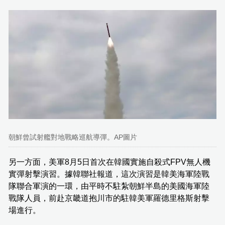
朝鮮曾試射艦對地戰略巡航導彈。AP圖片
另一方面，美軍8月5日首次在韓國實施自殺式FPV無人機
實彈射擊演習。據韓聯社報道，這次演習是韓美海軍陸戰
隊聯合軍演的一環，由平時不駐紮朝鮮半島的美國海軍陸
戰隊人員，前赴京畿道抱川市的駐韓美軍羅德里格斯射擊
場進行。