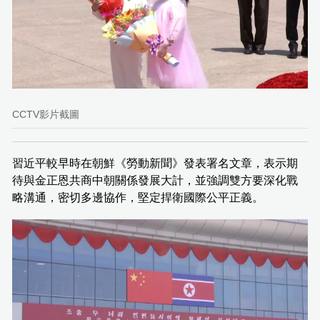
CCTV影片截圖
習近平較早時在朝鮮《勞動新聞》發表署名文章，表示期
待與金正恩共商中朝關係發展大計，並強調雙方要深化戰
略溝通，密切多邊協作，堅定捍衛國際公平正義。