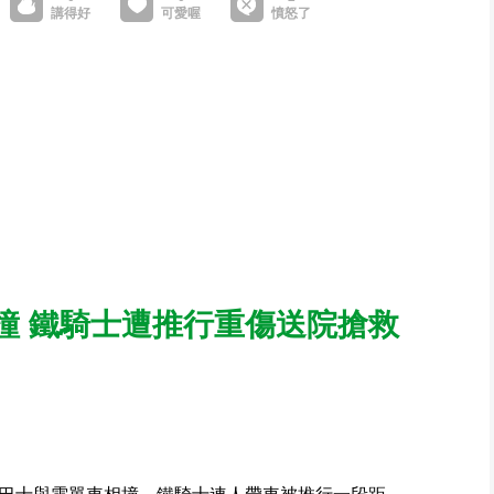
撞 鐵騎士遭推行重傷送院搶救