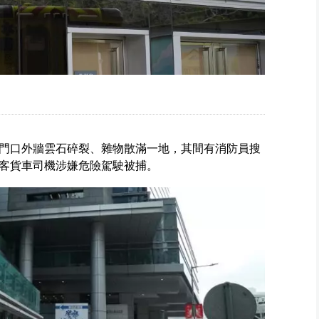
門口外牆雲石碎裂、雜物散滿一地，其間有消防員搜
客貨車司機涉嫌危險駕駛被捕。