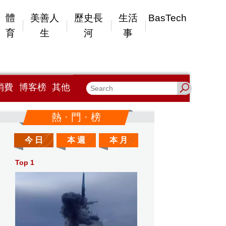
體
美善人
歷史長
生活
BasTech
育
生
河
事
消費
博客榜
其他
熱 · 門 · 榜
今 日
本 週
本 月
Top 1