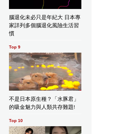
腦退化未必只是年紀大 日本專
家詳列多個腦退化風險生活習
慣
Top 9
不是日本原生種？「水豚君」
的吸金魅力與人類共存難題!
Top 10