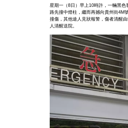
星期一（8日）早上10時許，一輛黑
路先撞中燈柱，繼而再撼向貴州街4M
撞傷，其他途人見狀報警，傷者清醒由
人清醒送院。