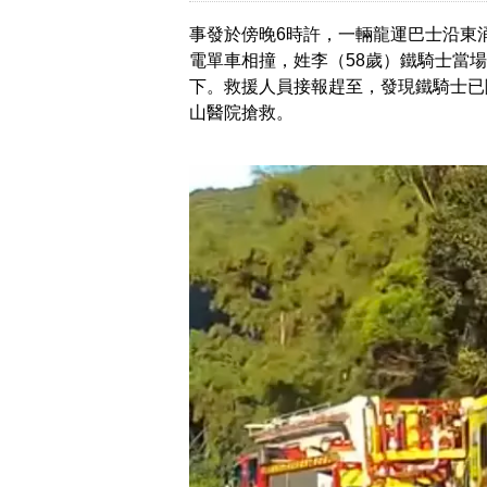
事發於傍晚6時許，一輛龍運巴士沿東
電單車相撞，姓李（58歲）鐵騎士當
下。救援人員接報趕至，發現鐵騎士已
山醫院搶救。