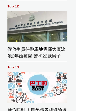
Top 12
假救生員任跑馬地雲暉大廈泳
池2年始被揭 警拘22歲男子
Top 13
估你唔到 人民幣債券成避險資