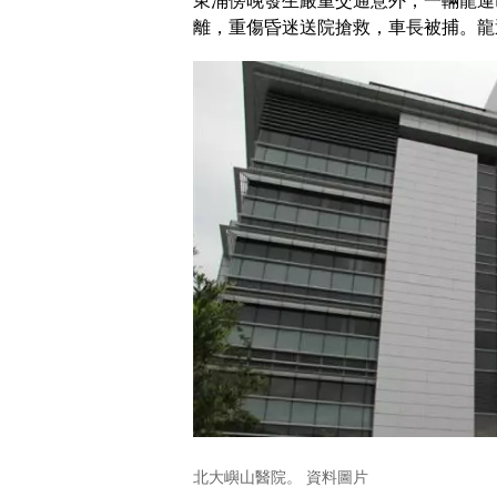
東涌傍晚發生嚴重交通意外，一輛龍運
離，重傷昏迷送院搶救，車長被捕。龍
北大嶼山醫院。 資料圖片