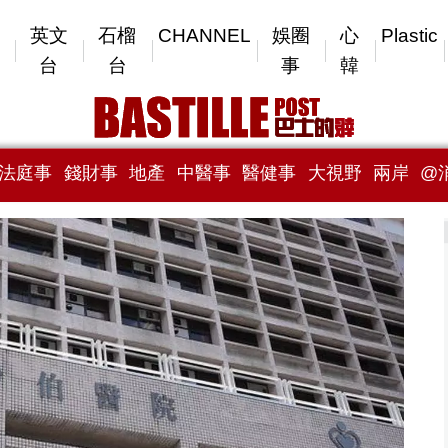
英文
石榴
CHANNEL
娛圈
心
Plastic
台
台
事
韓
法庭事
錢財事
地產
中醫事
醫健事
大視野
兩岸
@