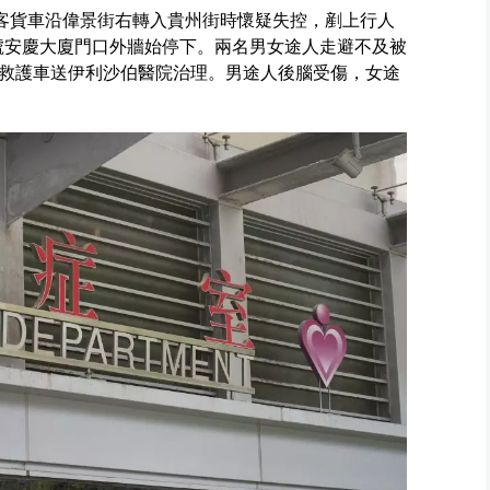
色客貨車沿偉景街右轉入貴州街時懷疑失控，剷上行人
號安慶大廈門口外牆始停下。兩名男女途人走避不及被
救護車送伊利沙伯醫院治理。男途人後腦受傷，女途