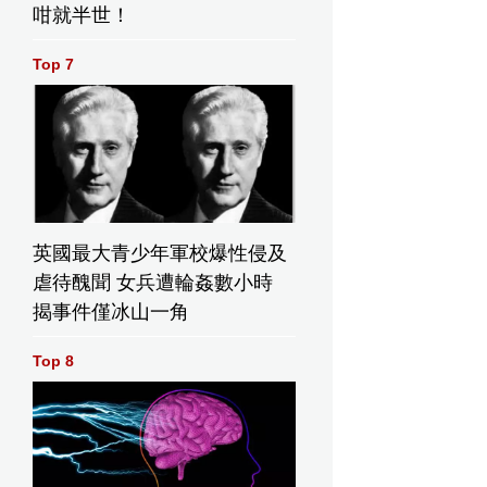
咁就半世！
Top 7
英國最大青少年軍校爆性侵及
虐待醜聞 女兵遭輪姦數小時
揭事件僅冰山一角
Top 8