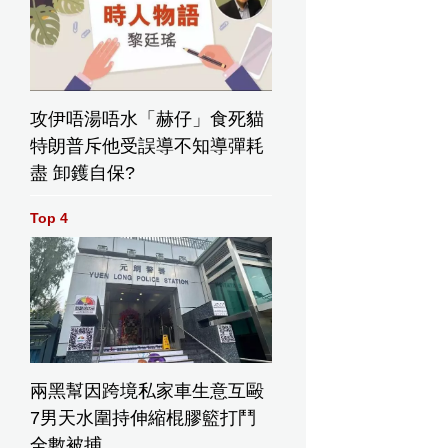
攻伊唔湯唔水「赫仔」食死貓
特朗普斥他受誤導不知導彈耗
盡 卸鑊自保?
Top 4
兩黑幫因跨境私家車生意互毆
7男天水圍持伸縮棍膠籃打鬥
全數被捕