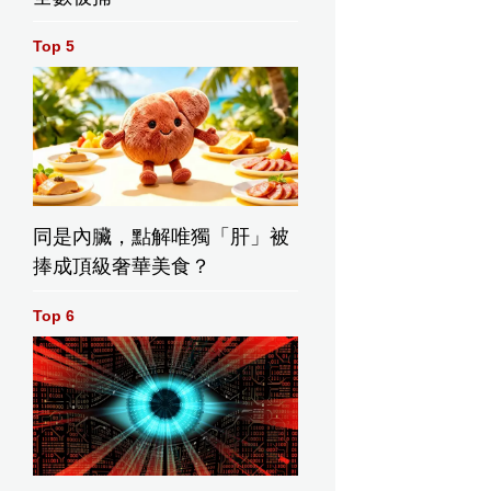
Top 5
同是內臟，點解唯獨「肝」被
捧成頂級奢華美食？
Top 6