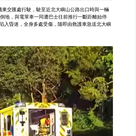
涌東交匯處行駛，駛至近北大嶼山公路出口時與一輛
場倒地，與電單車一同遭巴士往前推行一斷距離始停
陷入昏迷，全身多處受傷，隨即由救護車急送北大嶼