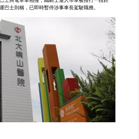
巴士與電單車相撞，鐵騎士連人帶車被推行一段距
運巴士則稱，已即時暫停涉事車長駕駛職務。