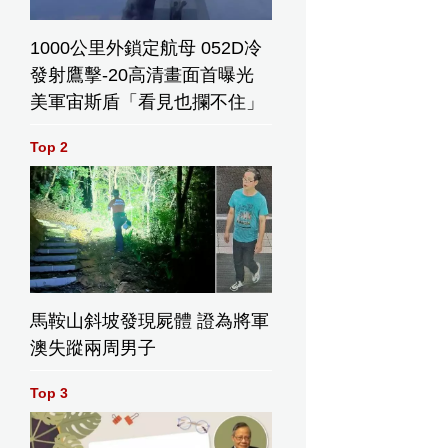
1000公里外鎖定航母 052D冷
發射鷹擊-20高清畫面首曝光
美軍宙斯盾「看見也攔不住」
Top 2
馬鞍山斜坡發現屍體 證為將軍
澳失蹤兩周男子
Top 3