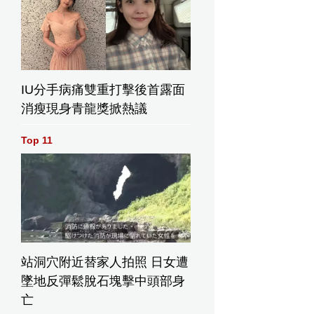
IU分手病痛雙重打擊後首露面
消瘦現身青龍獎掀熱議
Top 11
站洞穴附近替家人拍照 日女遭
墜地反彈鬆脫石塊擊中頭部身
亡