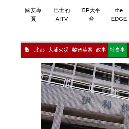
國安專
巴士的
BP大平
the
頁
AITV
台
EDGE
北都
大埔火災
黎智英案
政事
社會事