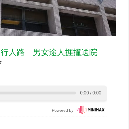
剷行人路 男女途人捱撞送院
7