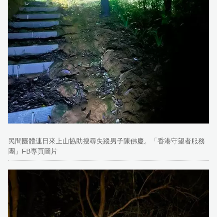
民間團體連日來上山協助搜尋失蹤男子陳佛慶。「香港守望者服務
團」FB專頁圖片