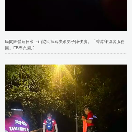
民間團體連日來上山協助搜尋失蹤男子陳佛慶。「香港守望者服務
團」FB專頁圖片