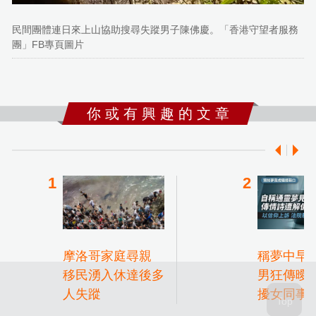
民間團體連日來上山協助搜尋失蹤男子陳佛慶。「香港守望者服務
團」FB專頁圖片
你 或 有 興 趣 的 文 章
摩洛哥家庭尋親
稱夢中早見
移民湧入休達後多
男狂傳曖
人失蹤
擾女同事
以「通靈