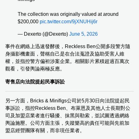
The collection was originally valued at around
$200,000
pic.twitter.com/9jXNUHij6r
— Dexerto (@Dexerto)
June 5, 2026
事件在網絡上迅速發酵後，Reckless Ben公開多段警方隨
身攝影機畫面，聲稱自己是在合法蒐證及協助受害人維
權，並指控警方偏袒涉案企業。相關影片累積超過百萬次
觀看，引發輿論兩極反應。
寄售店向法院提起民事訴訟
另一方面，Bricks & Minifigs公司於5月30日向法院提起民
事訴訟，指控Reckless Ben、布萊恩及其他人士長期對公
司及加盟店業者進行騷擾、抹黑與勒索，並試圖透過網絡
輿論施壓。公司方面主張，失蹤樂高的責任可能與先前加
盟店經營團隊有關，而非現任業者。