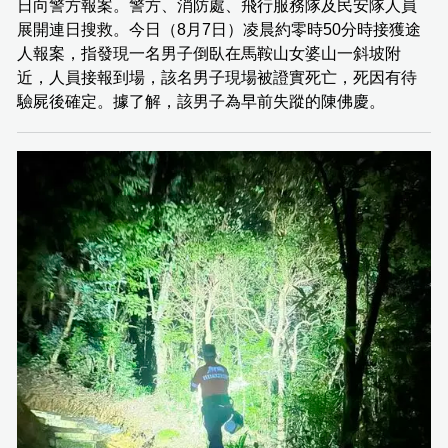
日向警方報案。警方、消防處、飛行服務隊及民安隊人員
展開連日搜救。今日（8月7日）凌晨約零時50分時接獲途
人報案，指發現一名男子倒臥在馬鞍山女婆山一斜坡附
近，人員接報到場，該名男子現場被證實死亡，死因有待
驗屍後確定。據了解，該男子為早前失蹤的陳佛慶。