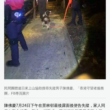
民間團體連日來上山協助搜尋失蹤男子陳佛慶。「香港守望者服務
團」FB專頁圖片
陳佛慶7月24日下午在景林邨最後露面後便告失蹤，家人同