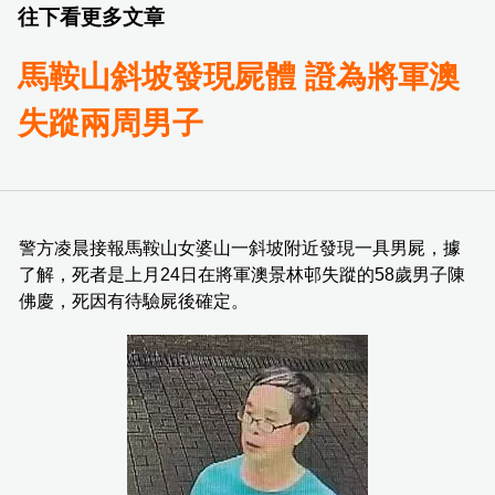
往下看更多文章
馬鞍山斜坡發現屍體 證為將軍澳
失蹤兩周男子
警方凌晨接報馬鞍山女婆山一斜坡附近發現一具男屍，據
了解，死者是上月24日在將軍澳景林邨失蹤的58歲男子陳
佛慶，死因有待驗屍後確定。