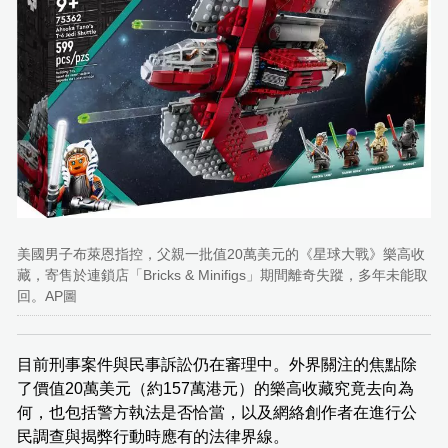
美國男子布萊恩指控，父親一批值20萬美元的《星球大戰》樂高收
藏，寄售於連鎖店「Bricks & Minifigs」期間離奇失蹤，多年未能取
回。AP圖
目前刑事案件與民事訴訟仍在審理中。外界關注的焦點除
了價值20萬美元（約157萬港元）的樂高收藏究竟去向為
何，也包括警方執法是否恰當，以及網絡創作者在進行公
民調查與揭弊行動時應有的法律界線。