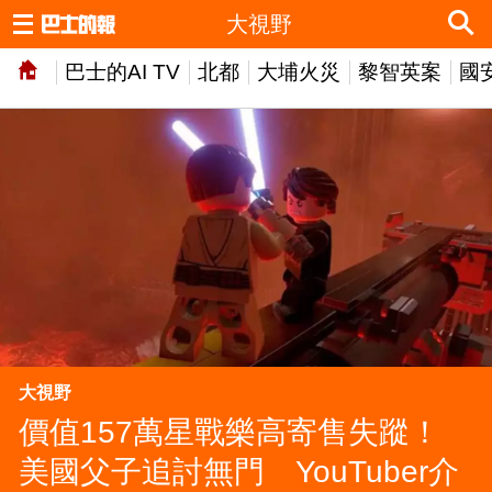
大視野
巴士的AI TV
北都
大埔火災
黎智英案
國
大視野
價值157萬星戰樂高寄售失蹤！
美國父子追討無門 YouTuber介