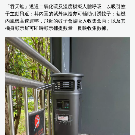
「吞天蛙」透過二氧化碳及溫度模擬人體呼吸，以吸引蚊
子主動飛近；其內置的紫外線燈亦可輔助引誘蚊子；藉機
內風機高速運轉，飛近的蚊子會被吸入收集盒內；以及其
機身顯示屏可即時顯示捕捉數量，反映收集數據。