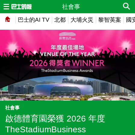
社會事
巴士的AI TV
北都
大埔火災
黎智英案
國
社會事
啟德體育園榮獲 2026 年度
TheStadiumBusiness