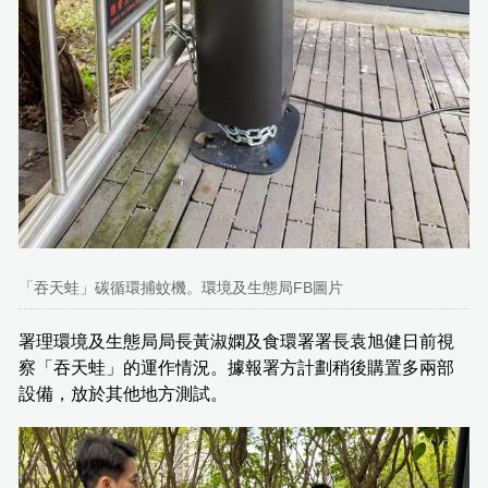
「吞天蛙」碳循環捕蚊機。環境及生態局FB圖片
署理環境及生態局局長黃淑嫻及食環署署長袁旭健日前視
察「吞天蛙」的運作情況。據報署方計劃稍後購置多兩部
設備，放於其他地方測試。