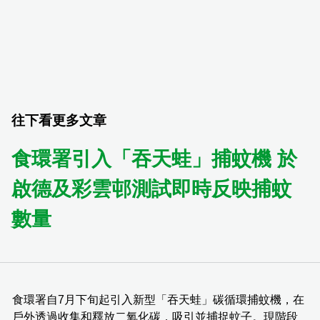
往下看更多文章
食環署引入「吞天蛙」捕蚊機 於
啟德及彩雲邨測試即時反映捕蚊
數量
食環署自7月下旬起引入新型「吞天蛙」碳循環捕蚊機，在
戶外透過收集和釋放二氧化碳，吸引並捕捉蚊子。現階段