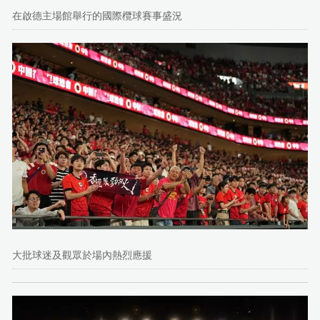
在啟德主場館舉行的國際欖球賽事盛況
大批球迷及觀眾於場內熱烈應援