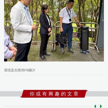
環境及生態局FB圖片
你 或 有 興 趣 的 文 章