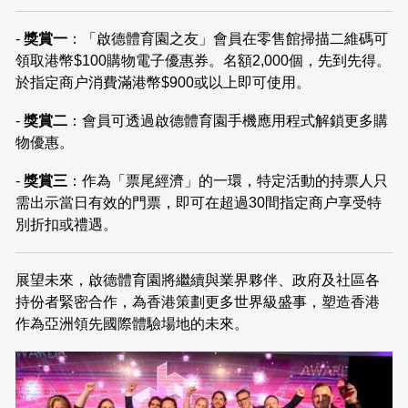
-
獎賞一
：「啟德體育園之友」會員在零售館掃描二維碼可
領取港幣$100購物電子優惠券。名額2,000個，先到先得。
於指定商户消費滿港幣$900或以上即可使用。
-
獎賞二
：會員可透過啟德體育園手機應用程式解鎖更多購
物優惠。
-
獎賞三
：作為「票尾經濟」的一環，特定活動的持票人只
需出示當日有效的門票，即可在超過30間指定商户享受特
別折扣或禮遇。
展望未來，啟德體育園將繼續與業界夥伴、政府及社區各
持份者緊密合作，為香港策劃更多世界級盛事，塑造香港
作為亞洲領先國際體驗場地的未來。