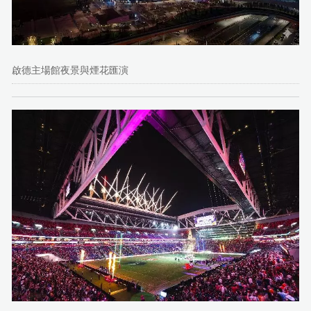
啟德主場館夜景與煙花匯演