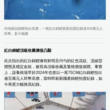
內地精品錦鯉拍出高價，一尾紅白錦鯉刷新拍賣紀錄達400萬元人
民幣。影片截圖
紅白錦鯉頂級收藏價值凸顯
此次拍出的紅白錦鯉擁有鮮明且均勻的紅色花紋、流線型
體態及穩定血統，被視為頂級收藏及繁殖價值個體。事實
上，該養殖場早於2024年也曾以一尾75CM紅白錦鯉拍出
逾百萬元人民幣高價，當時即刷新國產錦鯉拍賣紀錄，如
今再度大幅推高紀錄。