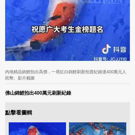
內地精品錦鯉拍出高價，一尾紅白錦鯉刷新拍賣紀錄達400萬元人
民幣。影片截圖
佛山錦鯉拍出400萬元刷新紀錄
點擊看圖輯