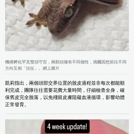
機構孵化罕見雙頭守宮，兩顆頭擁有不同個性，偶爾因想前往不同
方向互相「拉扯」。網上圖片
凱莉指出，兩個頭部交界位置的脫皮過程並非每次都能順
利完成，團隊往往需要花費大量時間，仔細檢查全身，確
保舊皮完全脫落，以免殘留皮膚阻礙血液循環，影響幼體
正常發育。