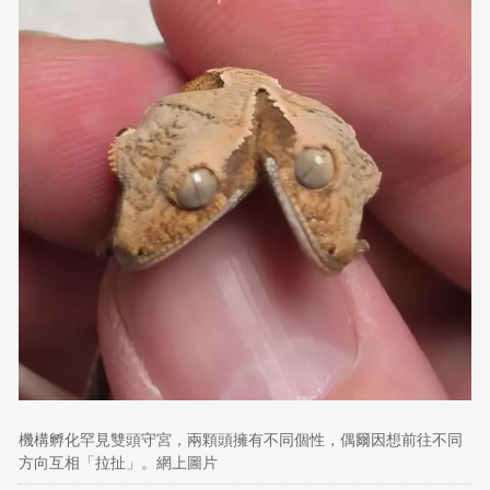
機構孵化罕見雙頭守宮，兩顆頭擁有不同個性，偶爾因想前往不同
方向互相「拉扯」。網上圖片