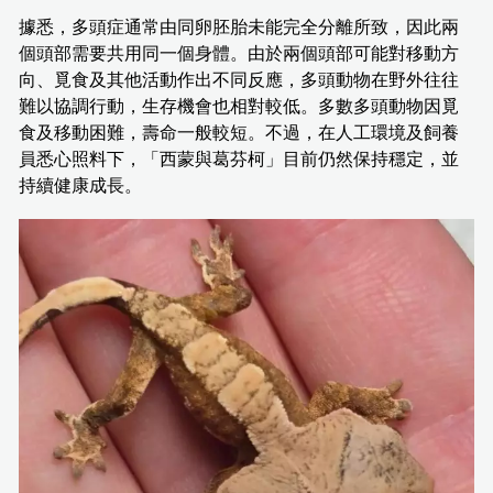
據悉，多頭症通常由同卵胚胎未能完全分離所致，因此兩
個頭部需要共用同一個身體。由於兩個頭部可能對移動方
向、覓食及其他活動作出不同反應，多頭動物在野外往往
難以協調行動，生存機會也相對較低。多數多頭動物因覓
食及移動困難，壽命一般較短。不過，在人工環境及飼養
員悉心照料下，「西蒙與葛芬柯」目前仍然保持穩定，並
持續健康成長。