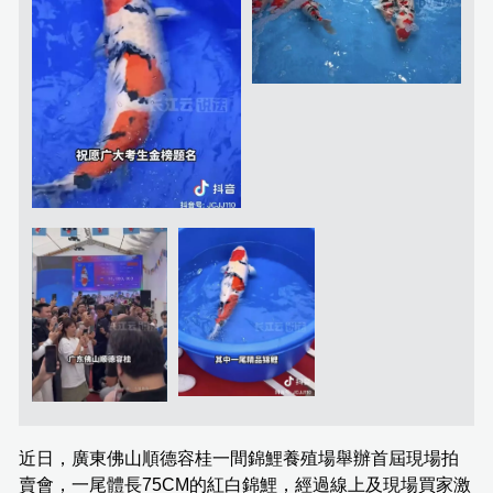
近日，廣東佛山順德容桂一間錦鯉養殖場舉辦首屆現場拍
賣會，一尾體長75CM的紅白錦鯉，經過線上及現場買家激