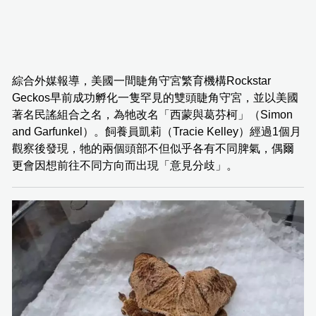
綜合外媒報導，美國一間睫角守宮繁育機構Rockstar
Geckos早前成功孵化一隻罕見的雙頭睫角守宮，並以美國
著名民謠組合之名，為牠改名「西蒙與葛芬柯」（Simon
and Garfunkel）。飼養員凱莉（Tracie Kelley）經過1個月
觀察後發現，牠的兩個頭部不但似乎各有不同脾氣，偶爾
更會因想前往不同方向而出現「意見分歧」。