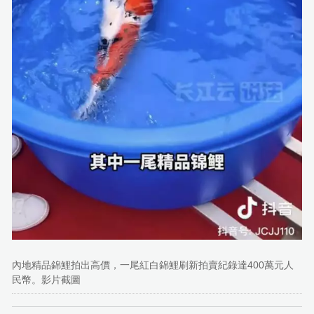
內地精品錦鯉拍出高價，一尾紅白錦鯉刷新拍賣紀錄達400萬元人
民幣。影片截圖