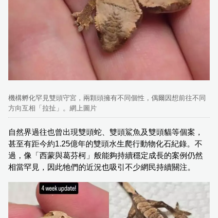
機構孵化罕見雙頭守宮，兩顆頭擁有不同個性，偶爾因想前往不同
方向互相「拉扯」。網上圖片
自然界過往也曾出現雙頭蛇、雙頭鯊魚及雙頭貓等個案，
甚至有距今約1.25億年的雙頭水生爬行動物化石紀錄。不
過，像「西蒙與葛芬柯」般能夠持續穩定成長的案例仍然
相當罕見，因此牠們的近況也吸引不少網民持續關注。