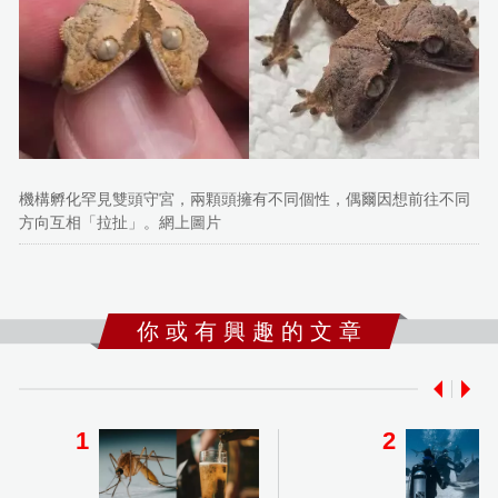
機構孵化罕見雙頭守宮，兩顆頭擁有不同個性，偶爾因想前往不同
方向互相「拉扯」。網上圖片
你 或 有 興 趣 的 文 章