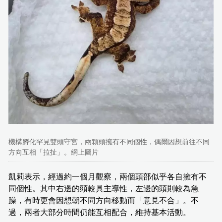
機構孵化罕見雙頭守宮，兩顆頭擁有不同個性，偶爾因想前往不同
方向互相「拉扯」。網上圖片
凱莉表示，經過約一個月觀察，兩個頭部似乎各自擁有不
同個性。其中右邊的頭較具主導性，左邊的頭則較為急
躁，有時更會因想朝不同方向移動而「意見不合」。不
過，兩者大部分時間仍能互相配合，維持基本活動。