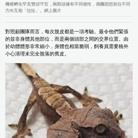
機構孵化罕見雙頭守宮，兩顆頭擁有不同個性，偶爾因想前往不同
方向互相「拉扯」。網上圖片
對照顧團隊而言，每次脫皮都是一項考驗。最令他們緊張
的並非身體其他部位，而是兩個頭部之間的交界位置。由
於幼體體形非常細小，身體也相當脆弱，飼養員需要格外
小心清理未完全脫落的舊皮。