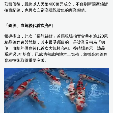
烈競價後，最終以人民幣400萬元成交，不僅刷新國產錦鯉
拍賣紀錄，也再次凸顯高端觀賞魚的商業價值。
「錦茂」血統後代首次亮相
報導指出，此次「長龍錦鯉」首屆現場拍賣會共有逾120尾
精品錦鯉參與競標，其中最受矚目的，是被業界稱為「錦
茂」血統的優良後代首次大規模亮相。養殖場表示，該品
系經過3年培育，已成功完成內地本土繁殖，象徵高端錦鯉
育種技術取得重要突破。