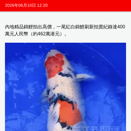
2026年06月10日 12:20
內地精品錦鯉拍出高價，一尾紅白錦鯉刷新拍賣紀錄達400
萬元人民幣（約462萬港元）。