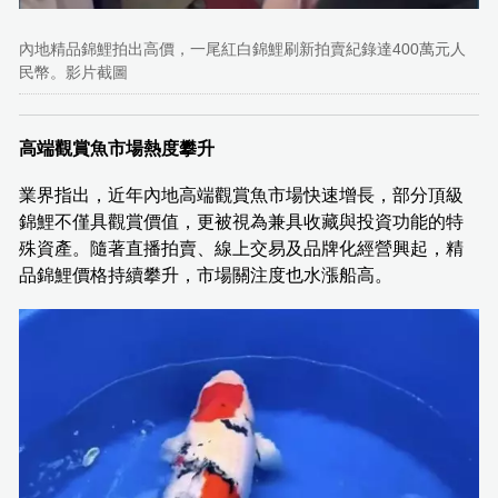
內地精品錦鯉拍出高價，一尾紅白錦鯉刷新拍賣紀錄達400萬元人
民幣。影片截圖
高端觀賞魚市場熱度攀升
業界指出，近年內地高端觀賞魚市場快速增長，部分頂級
錦鯉不僅具觀賞價值，更被視為兼具收藏與投資功能的特
殊資產。隨著直播拍賣、線上交易及品牌化經營興起，精
品錦鯉價格持續攀升，市場關注度也水漲船高。