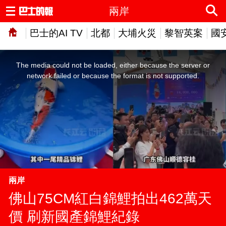
兩岸
巴士的AI TV
北都
大埔火災
黎智英案
國
This
is
a
The media could not be loaded, either because the server or
modal
window.
network failed or because the format is not supported.
兩岸
佛山75CM紅白錦鯉拍出462萬天
價 刷新國產錦鯉紀錄