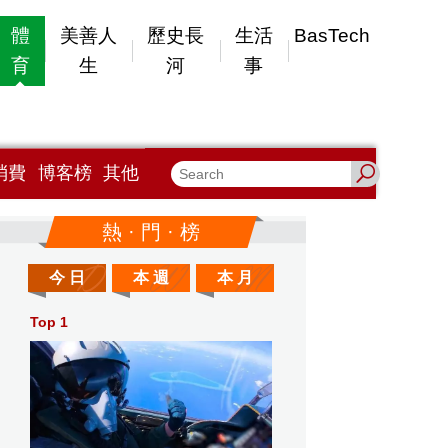
體
美善人
歷史長
生活
BasTech
育
生
河
事
消費
博客榜
其他
熱 · 門 · 榜
今 日
本 週
本 月
Top 1