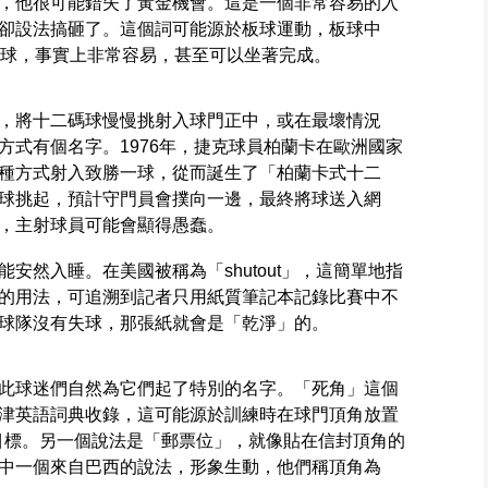
，他很可能錯失了黃金機會。這是一個非常容易的入
卻設法搞砸了。這個詞可能源於板球運動，板球中
誤的接球，事實上非常容易，甚至可以坐著完成。
，將十二碼球慢慢挑射入球門正中，或在最壞情況
方式有個名字。1976年，捷克球員柏蘭卡在歐洲國家
種方式射入致勝一球，從而誕生了「柏蘭卡式十二
球挑起，預計守門員會撲向一邊，最終將球送入網
，主射球員可能會顯得愚蠢。
安然入睡。在美國被稱為「shutout」，這簡單地指
的用法，可追溯到記者只用紙質筆記本記錄比賽中不
球隊沒有失球，那張紙就會是「乾淨」的。
此球迷們自然為它們起了特別的名字。「死角」這個
津英語詞典收錄，這可能源於訓練時在球門頂角放置
的目標。另一個說法是「郵票位」，就像貼在信封頂角的
中一個來自巴西的說法，形象生動，他們稱頂角為