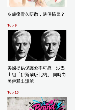
皮膚瘀青久唔散，邊個搞鬼？
Top 9
美國提供保護傘不可靠 沙巴
土組「伊斯蘭版北約」 同時向
美伊釋出訊號
Top 10