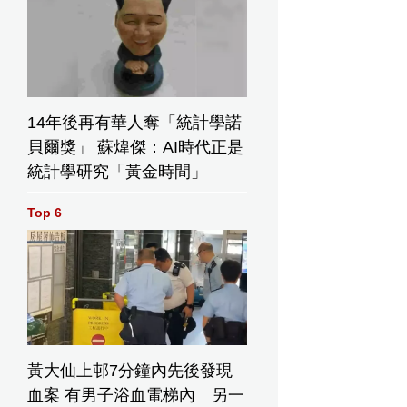
14年後再有華人奪「統計學諾
貝爾獎」 蘇煒傑：AI時代正是
統計學研究「黃金時間」
Top 6
黃大仙上邨7分鐘內先後發現
血案 有男子浴血電梯內 另一