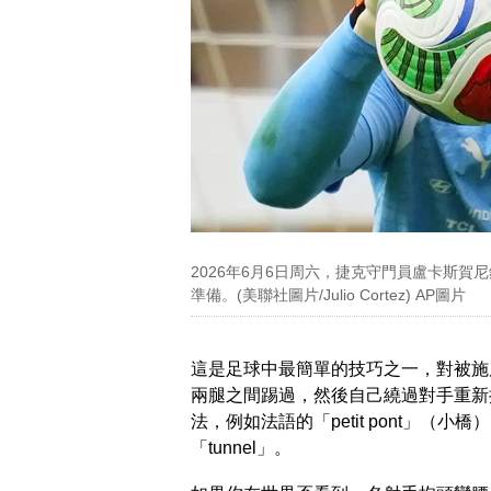
2026年6月6日周六，捷克守門員盧卡斯
準備。(美聯社圖片/Julio Cortez) AP圖片
這是足球中最簡單的技巧之一，對被施
兩腿之間踢過，然後自己繞過對手重新
法，例如法語的「petit pont」（
「tunnel」。