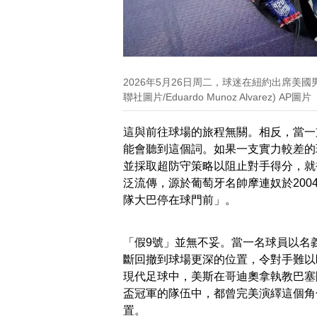
2026年5月26日周二，球迷在紐約出席美
聯社圖片/Eduardo Munoz Alvarez) AP圖片
這與前往球場的旅程無關。相反，當一
能會聽到這個詞。如果一支實力較差的
並採取超防守策略以阻止對手得分，就
泛流傳，源於葡萄牙名帥摩連奴於20
隊大巴停在球門前」。
「假9號」並無不妥。當一名球員以名
斷回撤到球場更深的位置，令對手難以
現代足球中，美斯在哥迪奧拿執教巴塞
盃冠軍的隊伍中，都曾完美演繹這個角
置。