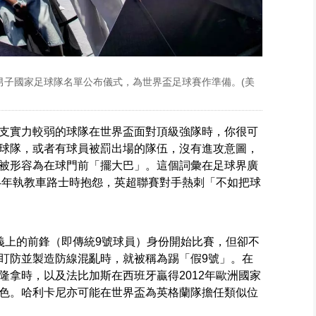
國男子國家足球隊名單公布儀式，為世界盃足球賽作準備。(美
支實力較弱的球隊在世界盃面對頂級強隊時，你很可
球隊，或者有球員被罰出場的隊伍，沒有進攻意圖，
被形容為在球門前「擺大巴」。這個詞彙在足球界廣
04年執教車路士時抱怨，英超聯賽對手熱刺「不如把球
義上的前鋒（即傳統9號球員）身份開始比賽，但卻不
盯防並製造防線混亂時，就被稱為踢「假9號」。在
隆拿時，以及法比加斯在西班牙贏得2012年歐洲國家
色。哈利卡尼亦可能在世界盃為英格蘭隊擔任類似位