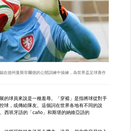
賀尼錫在德州曼斯菲爾德的公開訓練中操練，為世界盃足球賽作
展的球員來說是一種羞辱。「穿襠」是指將球從對手
控球，或傳給隊友。這個詞在世界各地有不同的說
小橋）、西班牙語的「caño」和斯堪的納維亞語的