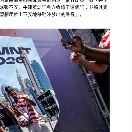
詞彙由前曼聯領隊費格遜創造，形容比賽、賽季甚至
緊張不安。牛津英語詞典亦收錄了這個詞，並將其定
塑膠座位上不安地移動時發出的聲音」。