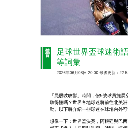
足球世界盃球迷術語
體
育
等詞彙
2026年06月08日 20:00 最後更新：22:5
「屁股吱吱響」時間，假9號球員施展
聽得懂嗎？世界各地球迷將前往北美洲
動。以下將介紹一些球迷在球場內外可
想像一下：世界盃決賽，阿根廷與巴西