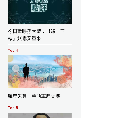
今日歡呼孫大聖，只緣「三
核」妖霧又重來
Top 4
羅奇失算，萬商重歸香港
Top 5