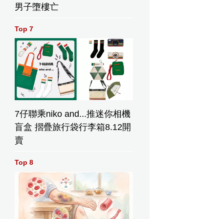
男子墮樓亡
Top 7
7仔聯乘niko and...推迷你相機
盲盒 摺疊旅行袋行李箱8.12開
賣
Top 8