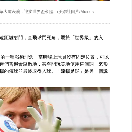
革大道表演，迎接世界盃來臨。(美聯社圖片/Moises
遠距離射門，直飛球門死角，屬於「世界級」的入
採用的一種戰術理念，當時場上球員沒有固定位置，可以
迷們普遍會鬆散地，甚至開玩笑地使用這個詞，來形
暢的傳球並最終取得入球。「流暢足球」是另一個說