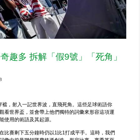
奇趣多 拆解「假9號」「死角」
8
穿襠，射入一記世界波，直飛死角。這些足球術語你
觀看世界盃，並會帶上他們獨特的詞彙來形容這項運
能使用的術語及其起源。
在比賽剩下五分鐘時仍以1比1打成平手。這時，我們