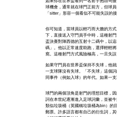
如果你在世界盃看到一名射手抱頭彎腰
球機會，通常就在球門正前方，但球員
「sitter」形容一個看似不可能失
你可知道，當球員以輕巧而大膽的方式
下，直接送入守門員手中時，這種射門
盃決賽對陣西德的互射十二碼中，以這
碼」。他以正常速度助跑，選擇輕輕將
窩。這種射門方式風險極高，一旦失誤
如果守門員在世界盃保持不失球，他就能
一支球隊沒有失球。「不失球」這個詞
同事件（例如入球）的年代。如果一支
球門的兩個頂角是射門的理想目標，因
詞在本世紀逐漸進入足球詞彙，並被牛
類似垃圾桶（英國稱垃圾桶為bin）
郵票。許多語言都有自己的衍生詞，其