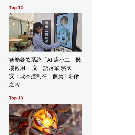
Top 12
智能餐飲系統「AI 店小二」機
場啟用 三文三語落單 駱國
安：成本控制在一個員工薪酬
之內
Top 13