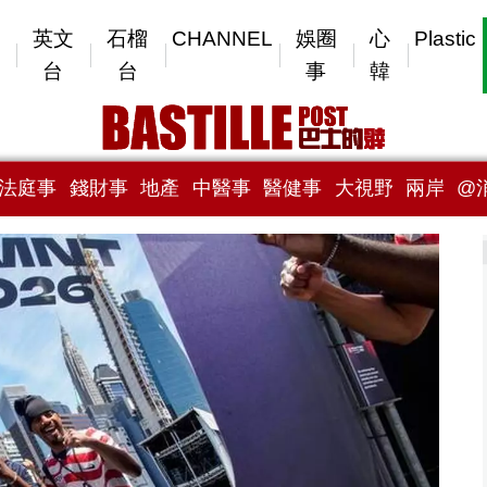
英文
石榴
CHANNEL
娛圈
心
Plastic
台
台
事
韓
法庭事
錢財事
地產
中醫事
醫健事
大視野
兩岸
@