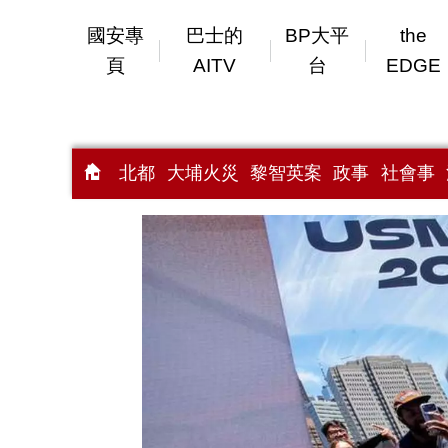
國安專
巴士的
BP大平
the
頁
AITV
台
EDGE
北都
大埔火災
黎智英案
政事
社會事