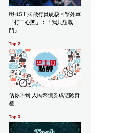
殲-15王牌飛行員硬核回擊外軍
「打工心態」：「我只想戰
鬥」
Top 2
估你唔到 人民幣債券成避險資
產
Top 3