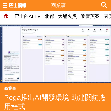
商業事
巴士的AI TV
北都
大埔火災
黎智英案
國
商業事
Pega推出AI開發環境 助建關鍵應
用程式