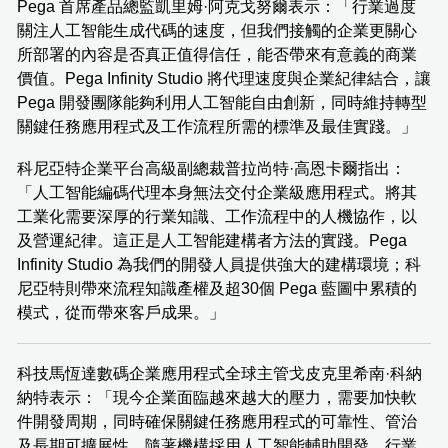
Pega 首席產品總監凱里姆·阿克戈努爾表示：「行業過度
關注人工智能生成代碼的速度，但我們接觸的企業更關心
所部署的內容是否真正值得信任，能否帶來有意義的商業
價值。Pega Infinity Studio 將代理速度與企業紀律結合，讓
Pega 開發團隊能夠利用人工智能自由創新，同時維持轉型
關鍵任務應用程式及工作流程所需的標準及最佳實踐。」
科尼亞特企業平台高級副總裁普拉尚特·高恩卡爾指出：
「人工智能編碼代理本身無法交付企業級應用程式。將其
工業化需要深厚的行業知識、工作流程中的人機協作，以
及營運紀律。這正是人工智能建構者方法的實踐。Pega
Infinity Studio 為我們的開發人員提供強大的建構環境；科
尼亞特則帶來流程知識產權及超30個 Pega 藍圖中累積的
模式，從而帶來客戶成果。」
科技馬恆達數碼企業應用程式全球主管戈皮克里希南·科納
納特表示：「現今企業面臨越來越大的壓力，需要加快軟
件開發周期，同時確保關鍵任務應用程式的可靠性、管治
及長期可擴展性。隨著機構採用人工智能輔助開發，行業