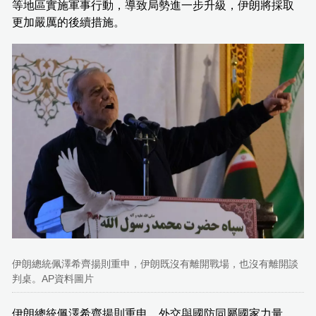
等地區實施軍事行動，導致局勢進一步升級，伊朗將採取
更加嚴厲的後續措施。
伊朗總統佩澤希齊揚則重申，伊朗既沒有離開戰場，也沒有離開談
判桌。AP資料圖片
伊朗總統佩澤希齊揚則重申，外交與國防同屬國家力量，