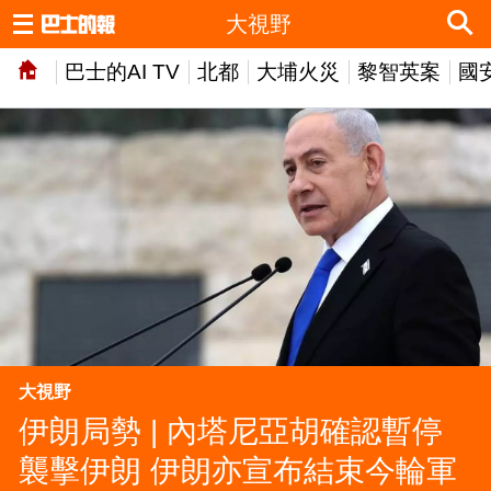
大視野
巴士的AI TV
北都
大埔火災
黎智英案
國
大視野
伊朗局勢 | 內塔尼亞胡確認暫停
襲擊伊朗 伊朗亦宣布結束今輪軍