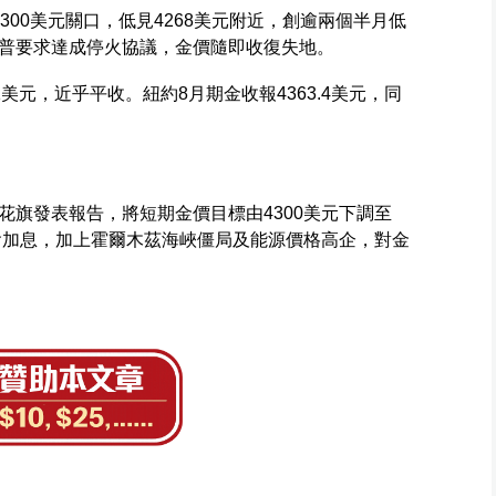
300美元關口，低見4268美元附近，創逾兩個半月低
普要求達成停火協議，金價隨即收復失地。
1美元，近乎平收。紐約8月期金收報4363.4美元，同
花旗發表報告，將短期金價目標由4300美元下調至
將會加息，加上霍爾木茲海峽僵局及能源價格高企，對金