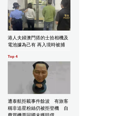
港人夫婦澳門搭的士拾相機及
電池據為己有 再入境時被捕
Top 4
遭泰航拒載事件餘波 有旅客
稱非追星粉絲仍被拒登機 自
費買機票回國未獲賠償