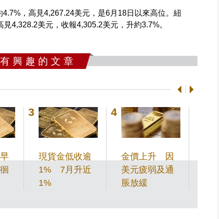
.7%，高見4,267.24美元，是6月18日以來高位。紐
4,328.2美元，收報4,305.2美元，升約3.7%。
 有 興 趣 的 文 章
早
現貨金低收逾
金價上升 因
現
徊
1% 7月升近
美元疲弱及通
聯
1%
脹放緩
動