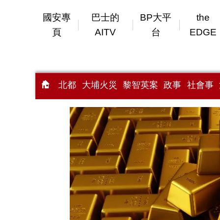
國安專
巴士的
BP大平
the
頁
AITV
台
EDGE
北都
大埔火災
黎智英案
政事
社會事