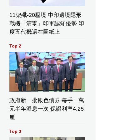
11架殲-20壓境 中印邊境隱形
戰機「清零」印軍認知優勢 印
度五代機還在圖紙上
Top 2
政府新一批銀色債券 每手一萬
元半年派息一次 保證利率4.25
厘
Top 3