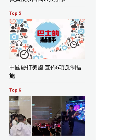
Top 5
中國硬打美國 宣佈5項反制措
施
Top 6