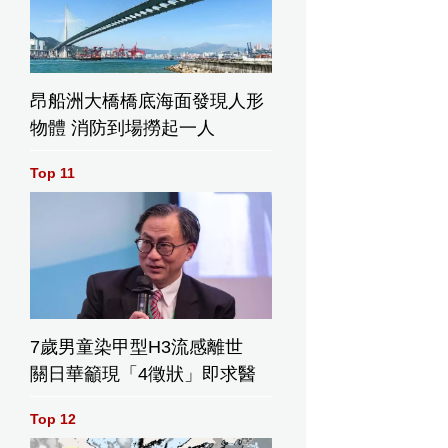
昂船洲大橋橋底海面發現人形
物體 消防到場撈起一人
Top 11
7歲男童染甲型H3流感離世
關日華籲現「4徵狀」即求醫
Top 12