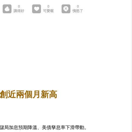
 創近兩個月新高
儲局加息預期降溫、美債孳息率下滑帶動。