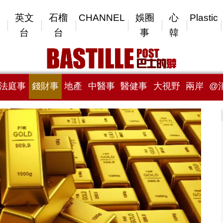
英文
石榴
CHANNEL
娛圈
心
Plastic
台
台
事
韓
法庭事
錢財事
地產
中醫事
醫健事
大視野
兩岸
@