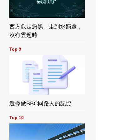
西方愈走愈黑，走到水窮處，
沒有雲起時
Top 9
選擇做BBC同路人的記協
Top 10