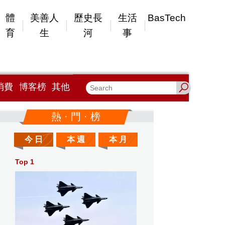
體
美善人
歷史長
生活
BasTech
育
生
河
事
消費
博客榜
其他
熱 · 門 · 榜
今 日
本 週
本 月
Top 1