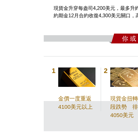
現貨金升穿每盎司4,200美元，最多升約4
約期金12月合約收復4,300美元關口，高見
你 或
金價一度重返
現貨金扭轉
4100美元以上
段跌勢 徘
4050美元