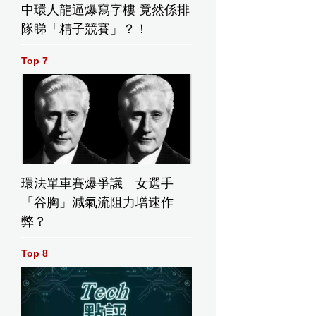
中環人龍逼爆寫字樓 竟然係排
隊睇「精子競賽」？！
Top 7
環法單車賽爆爭議 女選手
「谷胸」減氣流阻力增速作
弊？
貨金轉升
現貨金跌逾
現貨金在4100
儲局按兵不
1% 曾跌至1
美元水平上落
Top 8
周低位