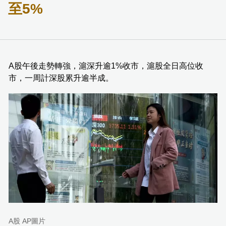
至5%
A股午後走勢轉強，滬深升逾1%收市，滬股全日高位收
市，一周計深股累升逾半成。
A股 AP圖片