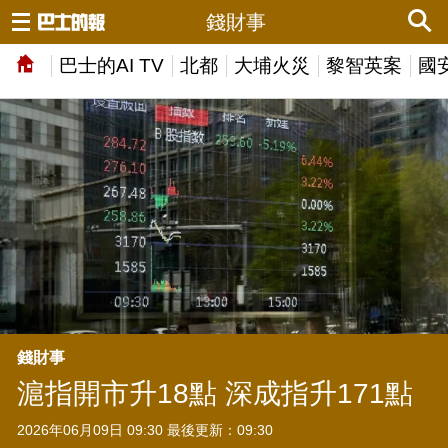
錢財事
巴士的AI TV
北都
大埔火災
黎智英案
國
錢財事
滬指開市升18點 深成指升171點
2026年06月09日 09:30 最後更新：09:30