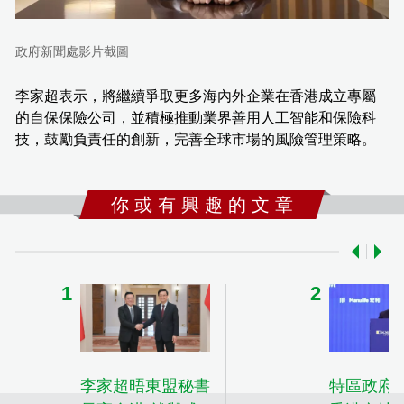
政府新聞處影片截圖
李家超表示，將繼續爭取更多海內外企業在香港成立專屬
的自保保險公司，並積極推動業界善用人工智能和保險科
技，鼓勵負責任的創新，完善全球市場的風險管理策略。
你 或 有 興 趣 的 文 章
李家超晤東盟秘書
特區政府