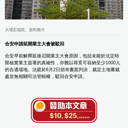
大埔宏福苑。資料圖片
合安申請延開業主大會被駁回
合安早前解釋延後召開業主大會原因，包括未能於法定時
限核實業主簽署的真確性，亦難以尋覓可容納至少1000人
的合適場地。法庭於6月2日頒布書面判決，裁定土地審裁
處並無相關司法管轄權，駁回合安申請。