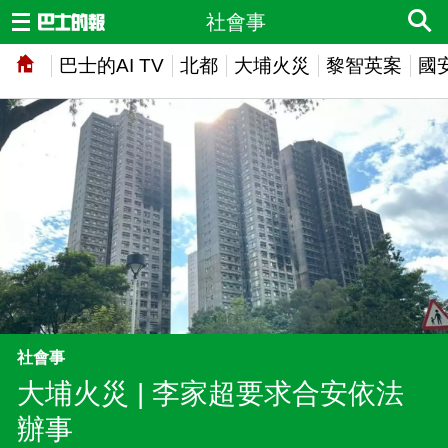
社會事
巴士的AI TV
北都
大埔火災
黎智英案
國
社會事
大埔火災 | 李家超要求合安依法
辦事