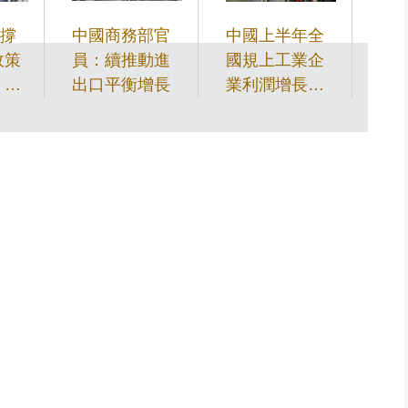
撐
中國商務部官
中國上半年全
中
政策
員：續推動進
國規上工業企
車
 加
出口平衡增長
業利潤增長
八
和
18.7%
求
用