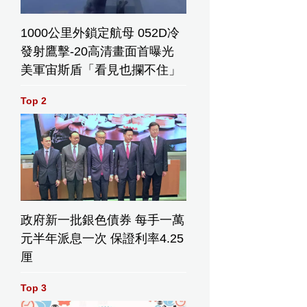
1000公里外鎖定航母 052D冷
發射鷹擊-20高清畫面首曝光
美軍宙斯盾「看見也攔不住」
Top 2
政府新一批銀色債券 每手一萬
元半年派息一次 保證利率4.25
厘
Top 3