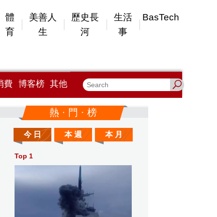
體
美善人
歷史長
生活
BasTech
育
生
河
事
消費
博客榜
其他
熱 · 門 · 榜
今 日
本 週
本 月
Top 1