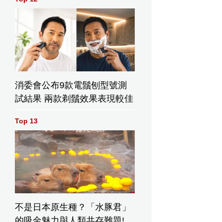
國上半年汽
上半年近4800
中央國企上半
出口超四成
間外資企業擴
年營運穩健 投
 新能源車需
大在華投資
資帶動增長 下
強勁
半年聚焦長期
項目
消委會公布9款電鬚刨型號測
試結果 兩款剃鬚效果表現較佳
Top 13
不是日本原生種？「水豚君」
的吸金魅力與人類共存難題!