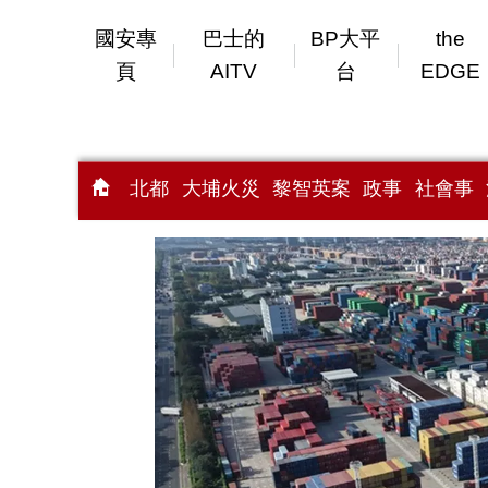
國安專
巴士的
BP大平
the
頁
AITV
台
EDGE
北都
大埔火災
黎智英案
政事
社會事