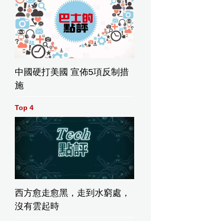
中國硬打美國 宣佈5項反制措
施
Top 4
西方愈走愈黑，走到水窮處，
沒有雲起時