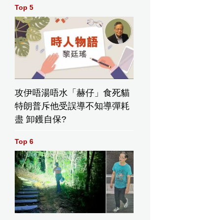
Top 5
攻伊唔湯唔水「赫仔」食死貓
特朗普斥他受誤導不知導彈耗
盡 卸鑊自保?
Top 6