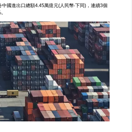
國進出口總額4.45萬億元(人民幣‧下同)，連續3個
%。