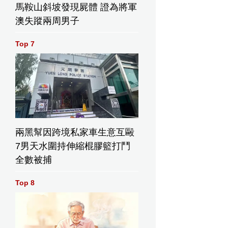
馬鞍山斜坡發現屍體 證為將軍
澳失蹤兩周男子
Top 7
兩黑幫因跨境私家車生意互毆
7男天水圍持伸縮棍膠籃打鬥
全數被捕
Top 8