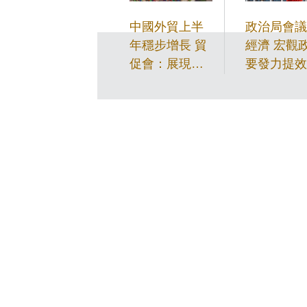
中國外貿上半
政治局會議
年穩步增長 貿
經濟 宏觀
促會：展現強
要發力提效
勁韌性活力
快財政支出
債券資金使