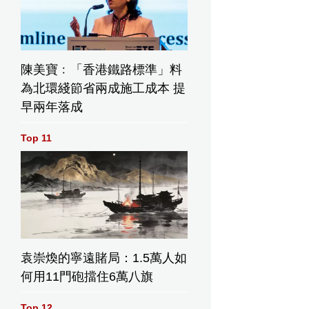
陳美寶﹕「香港鐵路標準」料
為北環綫節省兩成施工成本 提
早兩年落成
Top 11
袁崇煥的寧遠賭局：1.5萬人如
何用11門砲擋住6萬八旗
Top 12