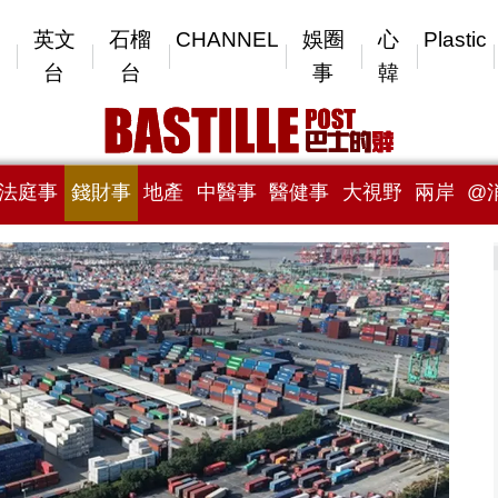
英文
石榴
CHANNEL
娛圈
心
Plastic
台
台
事
韓
法庭事
錢財事
地產
中醫事
醫健事
大視野
兩岸
@