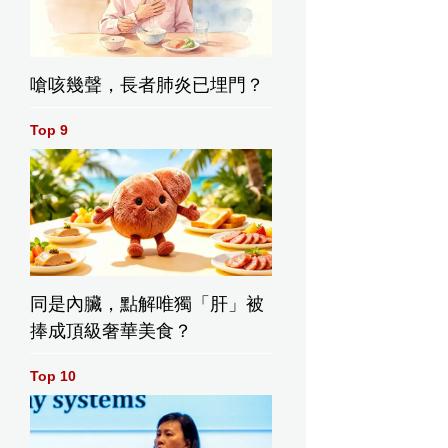
嗆咳幾聲，長者肺炎已埋門？
Top 9
同是內臟，點解唯獨「肝」被
捧成頂級奢華美食？
Top 10