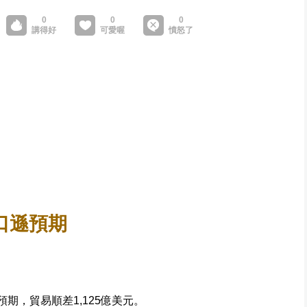
口遜預期
期，貿易順差1,125億美元。