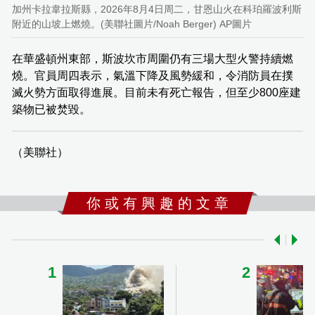
加州卡拉韋拉斯縣，2026年8月4日周二，甘恩山火在科珀羅波利斯
附近的山坡上燃燒。(美聯社圖片/Noah Berger) AP圖片
在華盛頓州東部，斯波坎市周圍仍有三場大型火警持續燃
燒。官員周四表示，氣溫下降及風勢緩和，令消防員在撲
滅火勢方面取得進展。目前未有死亡報告，但至少800座建
築物已被焚毀。
（美聯社）
你 或 有 興 趣 的 文 章