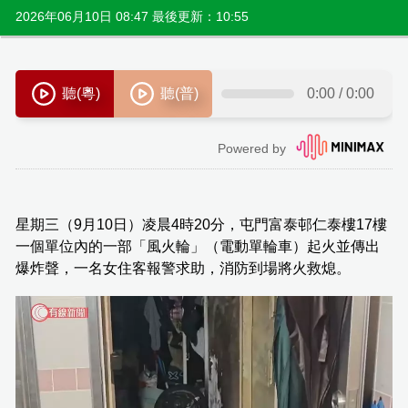
2026年06月10日 08:47 最後更新：10:55
星期三（9月10日）凌晨4時20分，屯門富泰邨仁泰樓17樓
一個單位內的一部「風火輪」（電動單輪車）起火並傳出
爆炸聲，一名女住客報警求助，消防到場將火救熄。