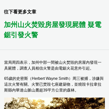
往下看更多文章
加州山火焚毀房屋發現屍體 疑電
鋸引發火警
當局周四表示，加州中部一間被山火焚毀的房屋內發現一
具屍體，調查人員相信火警是由電鋸火花意外引起。
65歲的史密斯（Herbert Wayne Smith）周三被捕，涉嫌與
這次火警有關。火警已焚毀七座建築物，並燒毀卡拉韋拉
斯縣內華達山脈山麓超39平方公里的森林。