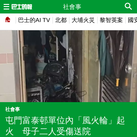
社會事
巴士的AI TV
北都
大埔火災
黎智英案
國
社會事
屯門富泰邨單位內「風火輪」起
火 母子二人受傷送院