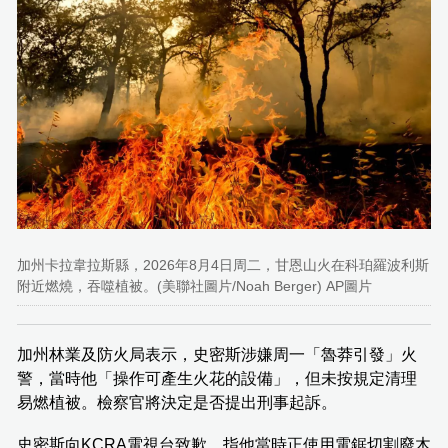
加州卡拉韋拉斯縣，2026年8月4日周二，甘恩山火在科珀羅波利斯
附近燃燒，吞噬植被。(美聯社圖片/Noah Berger) AP圖片
加州林業及防火局表示，史密斯涉嫌周一「魯莽引發」火
警，當時他「操作可產生火花的設備」，但未按規定清理
易燃植被。檢察官將決定是否提出刑事起訴。
史密斯向KCRA電視台致歉，指他當時正使用電鋸切割廢木