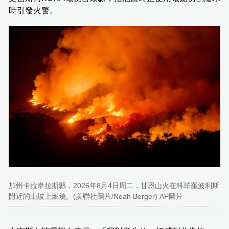
時引發火警。
加州卡拉韋拉斯縣，2026年8月4日周二，甘恩山火在科珀羅波利斯
附近的山坡上燃燒。(美聯社圖片/Noah Berger) AP圖片