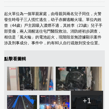
起火單位為一個單親家庭，由母親與兩名兒子同住，火警
發生時母子三人慌忙逃生，幼子赤腳逃離火場。單位內姓
曾（44歲）戶主因吸入濃煙不適，其姓李（23歲）兒子手
部受傷，兩人清醒送往屯門醫院救治。消防經初步調查，
相信是「風火輪」的電池起火，現階段並無證據顯示案件
涉及刑事成分。事件中，約有80人自行疏散到安全位置。
點擊看圖輯
+1