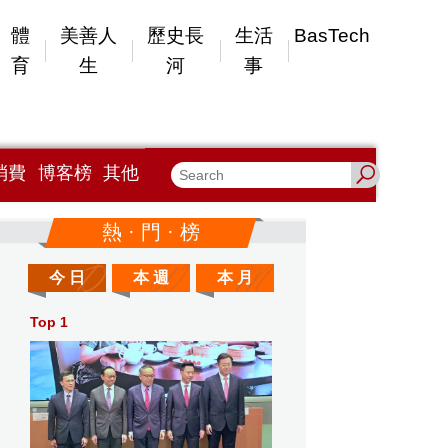
體
美善人
歷史長
生活
BasTech
育
生
河
事
消費
博客榜
其他
熱 · 門 · 榜
今 日
本 週
本 月
Top 1