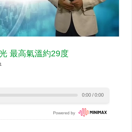
陽光 最高氣溫約29度
1