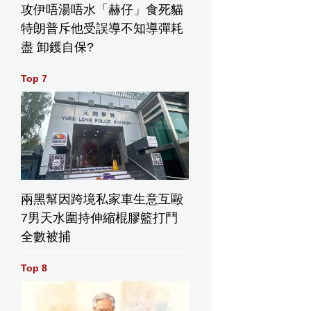
攻伊唔湯唔水「赫仔」食死貓
特朗普斥他受誤導不知導彈耗
盡 卸鑊自保?
Top 7
兩黑幫因跨境私家車生意互毆
7男天水圍持伸縮棍膠籃打鬥
全數被捕
Top 8