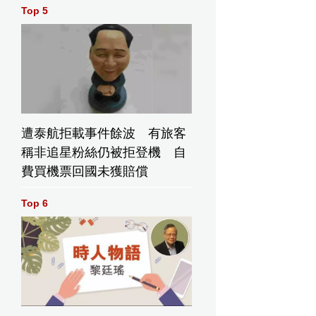
Top 5
遭泰航拒載事件餘波 有旅客
稱非追星粉絲仍被拒登機 自
費買機票回國未獲賠償
Top 6