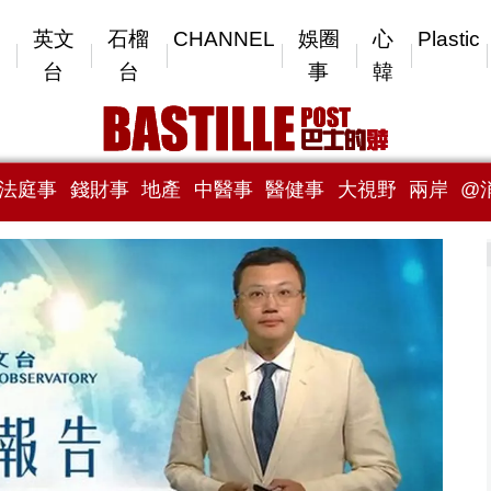
英文
石榴
CHANNEL
娛圈
心
Plastic
台
台
事
韓
法庭事
錢財事
地產
中醫事
醫健事
大視野
兩岸
@