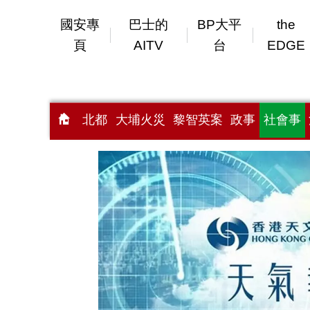
國安專
巴士的
BP大平
the
頁
AITV
台
EDGE
北都
大埔火災
黎智英案
政事
社會事