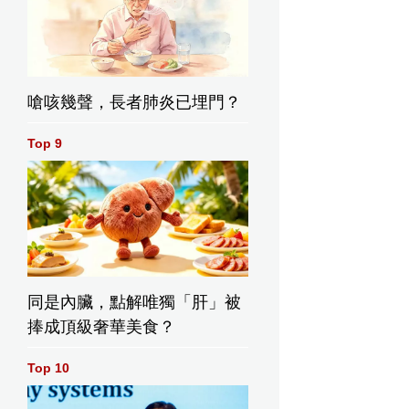
嗆咳幾聲，長者肺炎已埋門？
Top 9
同是內臟，點解唯獨「肝」被
捧成頂級奢華美食？
Top 10