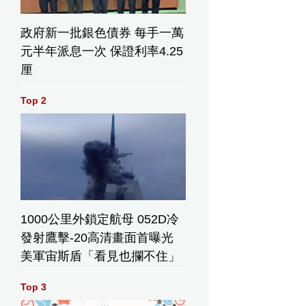
政府新一批銀色債券 每手一萬
元半年派息一次 保證利率4.25
厘
Top 2
1000公里外鎖定航母 052D冷
發射鷹擊-20高清畫面首曝光
美軍宙斯盾「看見也攔不住」
Top 3