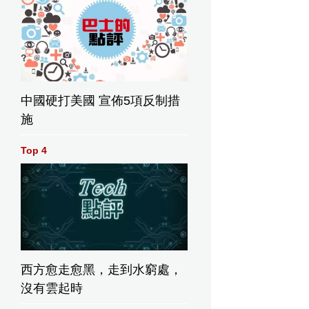
中國硬打美國 宣佈5項反制措
施
Top 4
西方愈走愈黑，走到水窮處，
沒有雲起時