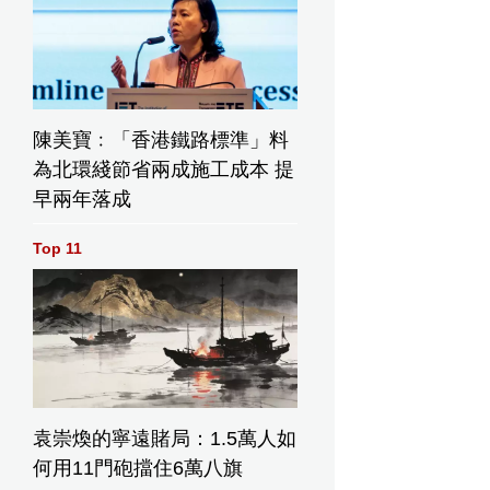
陳美寶﹕「香港鐵路標準」料
為北環綫節省兩成施工成本 提
早兩年落成
Top 11
袁崇煥的寧遠賭局：1.5萬人如
何用11門砲擋住6萬八旗