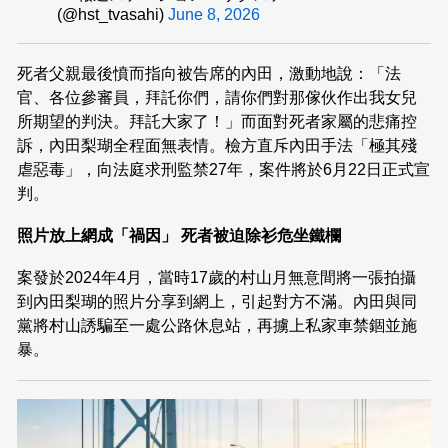
(@hst_tvasahi)
June 8, 2026
死者父親最後憤而指向被告席的內田，激動地說：「法
官、各位參審員，拜託你們，請你們對那傢伙作出我女兒
所期望的判決。拜託大家了！」而面對死者家屬的悲痛控
訴，內田梨瑚全程面無表情。檢方直斥內田手法「極其殘
虐惡毒」，向法庭求刑監禁27年，案件將於6月22日正式宣
判。
照片放上網成「禍因」 死者被迫除衫危坐鐵欄
案發於2024年4月，當時17歲的村山月無意間將一張拍攝
到內田梨瑚的照片分享到網上，引起對方不滿。內田與同
黨將村山誘騙至一處公路休息站，再擄上私家車禁錮並施
暴。