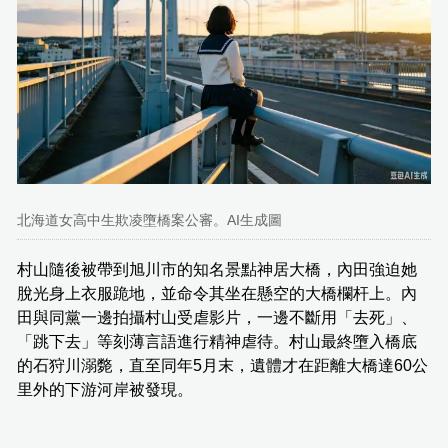
北海道女高中生欺凌墮橋案公審。AI生成圖
村山隨後被帶到旭川市的知名景點神居大橋，內田強迫她
脫光身上衣服跪地，並命令其坐在懸空的大橋欄杆上。內
田與同黨一邊拍攝村山受虐影片，一邊不斷用「去死」、
「跳下去」等刻薄言語進行精神虐待。村山最終墮入橋底
的石狩川溺斃，直至同年5月末，遺體才在距離大橋達60公
里外的下游河岸被發現。