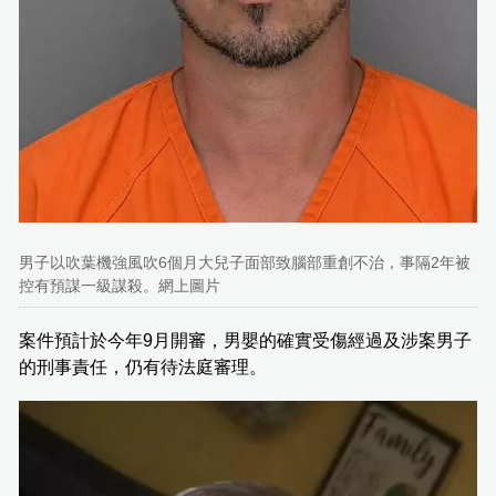
男子以吹葉機強風吹6個月大兒子面部致腦部重創不治，事隔2年被
控有預謀一級謀殺。網上圖片
案件預計於今年9月開審，男嬰的確實受傷經過及涉案男子
的刑事責任，仍有待法庭審理。