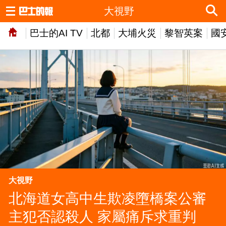
大視野
巴士的AI TV
北都
大埔火災
黎智英案
國
大視野
北海道女高中生欺凌墮橋案公審
主犯否認殺人 家屬痛斥求重判