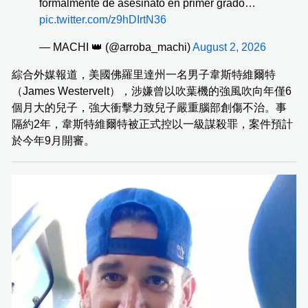
formalmente de asesinato en primer grado…
pic.twitter.com/z9hDIrtN36
— MACHI 👑 (@arroba_machi)
August 2, 2026
綜合外媒報道，美國佛羅里達州一名男子韋斯特維爾特
（James Westervelt），涉嫌曾以吹葉機的強風吹向年僅6
個月大的兒子，強大衝擊力致兒子嚴重腦部創傷不治。事
隔約2年，韋斯特維爾特被正式控以一級謀殺罪，案件預計
於今年9月開審。