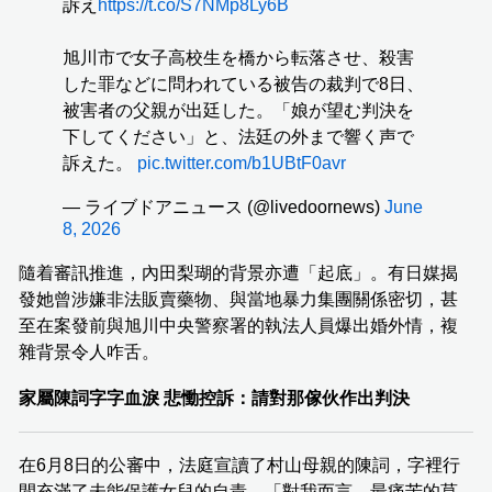
訴え
https://t.co/S7NMp8Ly6B
旭川市で女子高校生を橋から転落させ、殺害
した罪などに問われている被告の裁判で8日、
被害者の父親が出廷した。「娘が望む判決を
下してください」と、法廷の外まで響く声で
訴えた。
pic.twitter.com/b1UBtF0avr
— ライブドアニュース (@livedoornews)
June
8, 2026
隨着審訊推進，內田梨瑚的背景亦遭「起底」。有日媒揭
發她曾涉嫌非法販賣藥物、與當地暴力集團關係密切，甚
至在案發前與旭川中央警察署的執法人員爆出婚外情，複
雜背景令人咋舌。
家屬陳詞字字血淚 悲慟控訴：請對那傢伙作出判決
在6月8日的公審中，法庭宣讀了村山母親的陳詞，字裡行
間充滿了未能保護女兒的自責。「對我而言，最痛苦的莫