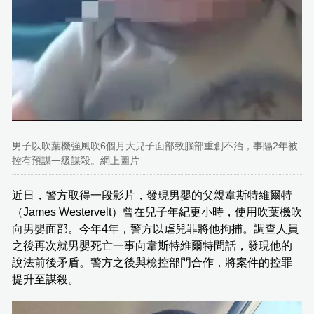
男子以吹葉機強風吹6個月大兒子面部致腦部重創不治，事隔2年被
控有預謀一級謀殺。網上圖片
近日，警方取得一段影片，發現男嬰的父親韋斯特維爾特
（James Westervelt）曾在兒子年紀更小時，使用吹葉機吹
向男嬰面部。今年4年，警方以虐兒罪將他拘捕。調查人員
之後再次就男嬰死亡一事向韋斯特維爾特問話，發現他的
說法前後矛盾。警方之後與檢控部門合作，將案件的控罪
提升至謀殺。