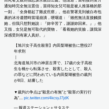
而死者父親則強忍淚水親自出庭。他憶述，當初接到警方
通知時完全無法置信，當得知女兒可能是被人推落橋的那
一刻，「全身都起了雞皮疙瘩」。他在警署見到被白布包
裹的冰冷遺體時當場崩潰，哽咽道：「雖然無法直接觸摸
她，但我只想對她說：『妳辛苦了，謝謝妳回來。』」他
又指，女兒是無可取代的寶物，「看着她的笑臉，讓我深
深感受到有家人真好。」
【旭川女子高生殺害】内田梨瑚被告に懲役27
年求刑
｜
北海道旭川市の神居古潭で、17歳の女子高校
生を橋から転落させ、殺害したとして、殺人
の罪などに問われている内田梨瑚被告の裁判
が8日、結審した
▼裁判の争点は“殺意の有無”と“殺害の実行行
為”…
pic.twitter.com/4kcsyJ7jdK
— 報道ステーション＋サタステ