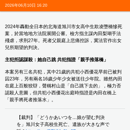
2026年06月10日 16:20
2024年轟動全日本的北海道旭川市女高中生欺凌墮橋慘死
案，於當地地方法院展開公審。檢方指主謀內田梨瑚手法
殘虐，求刑27年。死者父親庭上悲痛控訴，冀法官作出女
兒所期望的判決。
主犯拒認謀殺：她自己跳 共犯指證「親手推落橋」
本案另有三名共犯，其中21歲的共犯小西優花早前已被判
囚23年，另有兩名16歲少年少女被送往少年院。雖然內田
在庭上百般狡辯，聲稱村山是「自己跳下去的」，極力否
認殺人意圖，但共犯小西優花出庭時指證是內田在橋上
「親手將死者推落水」。
【裁判】「どうかあいつを…娘が望む判決
を」旭川女子高校生死亡、遺族が大きな声で