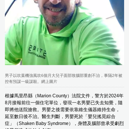
男子以吹葉機強風吹6個月大兒子面部致腦部重創不治，事隔2年被
控有預謀一級謀殺。網上圖片
根據馬里昂縣（Marion County）法院文件，警方於2024年
8月接報前往一個住宅單位，發現一名男嬰已失去知覺，隨
即將他送院搶救。男嬰之後需要依靠維生儀器維持生命，
延至數日後不治。醫生判斷，男嬰死於「嬰兒搖晃綜合
症」（Shaken Baby Syndrome），身體及腦部曾承受劇烈