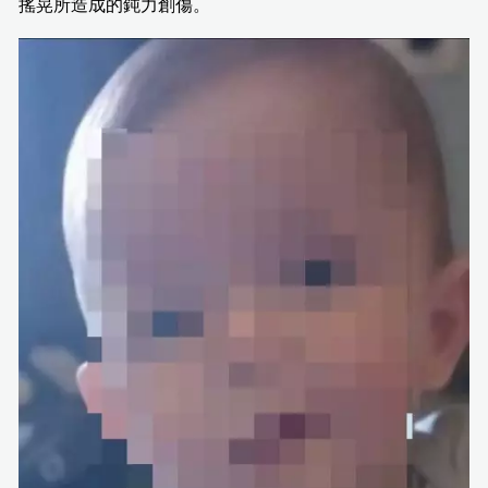
搖晃所造成的鈍力創傷。