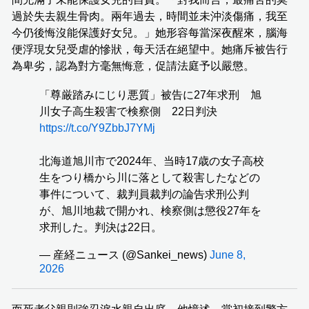
過於失去親生骨肉。兩年過去，時間並未沖淡傷痛，我至
今仍後悔沒能保護好女兒。」她形容每當深夜醒來，腦海
便浮現女兒受虐的慘狀，每天活在絕望中。她痛斥被告行
為卑劣，認為對方毫無悔意，促請法庭予以嚴懲。
「尊厳踏みにじり悪質」被告に27年求刑 旭
川女子高生殺害で検察側 22日判決
https://t.co/Y9ZbbJ7YMj
北海道旭川市で2024年、当時17歳の女子高校
生をつり橋から川に落として殺害したなどの
事件について、裁判員裁判の論告求刑公判
が、旭川地裁で開かれ、検察側は懲役27年を
求刑した。判決は22日。
— 産経ニュース (@Sankei_news)
June 8,
2026