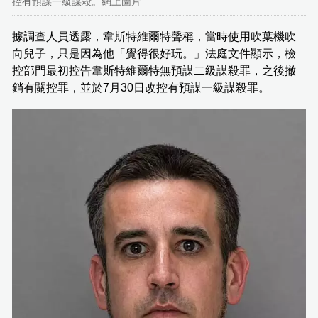
控有預謀一級謀殺。網上圖片
據調查人員透露，韋斯特維爾特聲稱，當時使用吹葉機吹
向兒子，只是因為他「覺得很好玩。」法庭文件顯示，檢
控部門最初控告韋斯特維爾特無預謀二級謀殺罪，之後撤
銷有關控罪，並於7月30日改控有預謀一級謀殺罪。