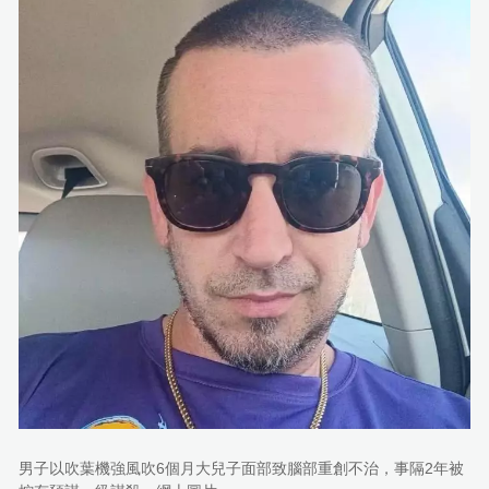
男子以吹葉機強風吹6個月大兒子面部致腦部重創不治，事隔2年被