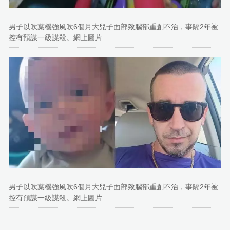
男子以吹葉機強風吹6個月大兒子面部致腦部重創不治，事隔2年被
控有預謀一級謀殺。網上圖片
男子以吹葉機強風吹6個月大兒子面部致腦部重創不治，事隔2年被
控有預謀一級謀殺。網上圖片