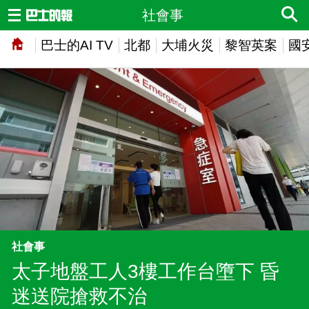
社會事
巴士的AI TV
北都
大埔火災
黎智英案
國
社會事
太子地盤工人3樓工作台墮下 昏
迷送院搶救不治