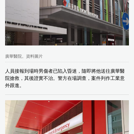
廣華醫院。資料圖片
人員接報到場時男傷者已陷入昏迷，隨即將他送往廣華醫
院搶救，其後證實不治。警方在場調查，案件列作工業意
外跟進。