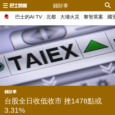
錢財事
巴士的AI TV
北都
大埔火災
黎智英案
國
錢財事
台股全日收低收市 挫1478點或
3.31%