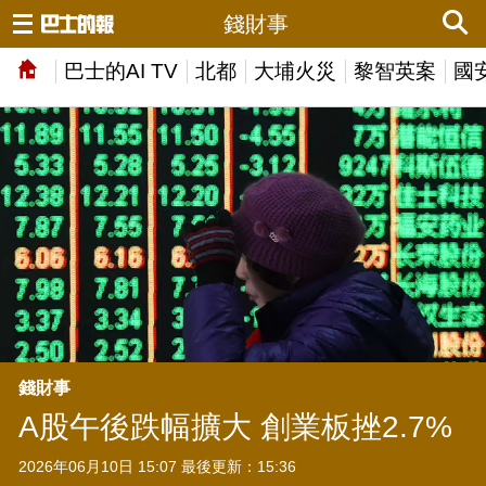
錢財事
巴士的AI TV
北都
大埔火災
黎智英案
國
錢財事
A股午後跌幅擴大 創業板挫2.7%
2026年06月10日 15:07 最後更新：15:36