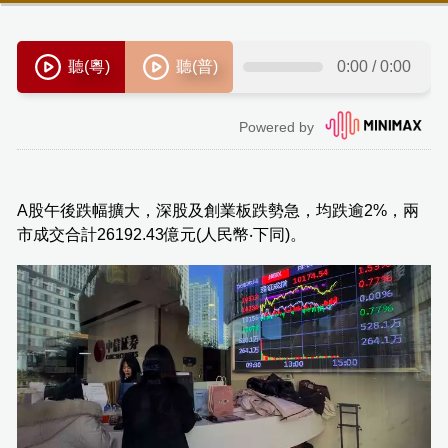
A股午後跌幅擴大，深股及創業板跌勢急，均跌逾2%，兩
市成交合計26192.43億元(人民幣‧下同)。