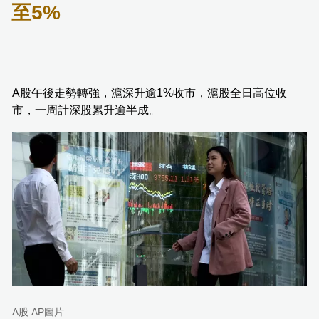
至5%
A股午後走勢轉強，滬深升逾1%收市，滬股全日高位收
市，一周計深股累升逾半成。
A股 AP圖片