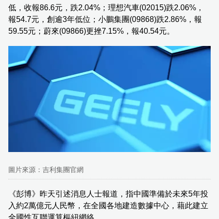
低，收報86.6元，跌2.04%；理想汽車(02015)跌2.06%，
報54.7元，創逾3年低位；小鵬集團(09868)跌2.86%，報
59.55元；蔚來(09866)更挫7.15%，報40.54元。
圖片來源：吉利集團官網
《彭博》昨天引述消息人士報道，指中國準備於未來5年投
入約2萬億元人民幣，在全國各地建造數據中心，藉此建立
全國性互聯運算樞紐網絡。