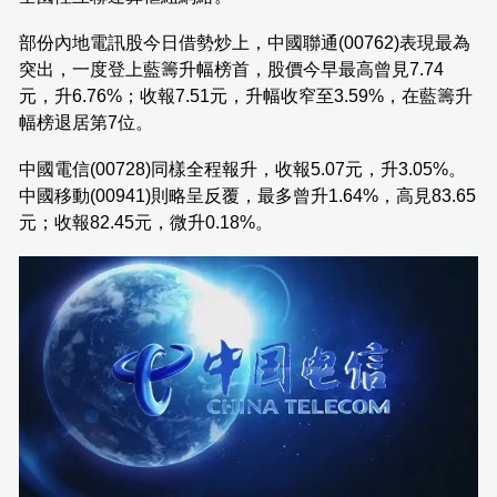
部份內地電訊股今日借勢炒上，中國聯通(00762)表現最為
突出，一度登上藍籌升幅榜首，股價今早最高曾見7.74
元，升6.76%；收報7.51元，升幅收窄至3.59%，在藍籌升
幅榜退居第7位。
中國電信(00728)同樣全程報升，收報5.07元，升3.05%。
中國移動(00941)則略呈反覆，最多曾升1.64%，高見83.65
元；收報82.45元，微升0.18%。