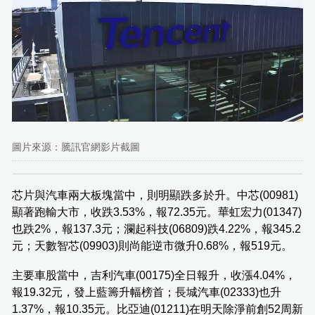
圖片來源：騰訊官網影片截圖
芯片與汽車兩大板塊當中，則明顯跌多於升。中芯(00981)
顯著跑輸大市，收跌3.53%，報72.35元。華虹宏力(01347)
也跌2%，報137.3元；瀾起科技(06809)跌4.22%，報345.2
元；天數智芯(09903)則尚能逆市微升0.68%，報519元。
主要車股當中，吉利汽車(00175)全日報升，收漲4.04%，
報19.32元，發上藍籌升幅榜首；長城汽車(02333)也升
1.37%，報10.35元。比亞迪(01211)在明天除淨前創52周新