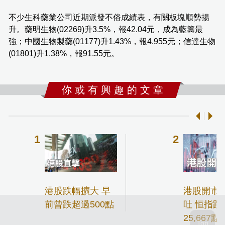
不少生科藥業公司近期派發不俗成績表，有關板塊順勢揚
升。藥明生物(02269)升3.5%，報42.04元，成為藍籌最
強；中國生物製藥(01177)升1.43%，報4.955元；信達生物
(01801)升1.38%，報91.55元。
你 或 有 興 趣 的 文 章
港股跌幅擴大 早
港股開市
前曾跌超過500點
吐 恒指跌
25,667