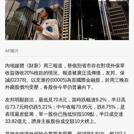
AP圖片
內地媒體《財新》周三報道，替個別省市存在對境外保單
收益徵收20%稅款的情況。報道被廣泛流傳後，友邦、保
誠(02378)、以至滙控(00005)為首國際金融股，於周三晚在
外圍股價均受壓，各股份今早仍普遍向下。
友邦明顯捱沽，最低見70.6元，當時跌幅達9.2%，半日高
位73.7元時仍跌5.21%；中午收報70.95元，跌8.75%，是
表現最差藍籌，單一股份已拖低恒指109點，半日成交達
33.82億元，躋身主板股份成交額10大榜上。
其他內地境外保險企業股亦受壓，保誠跌5.81%，報107.1