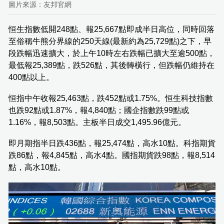
圖片來源：友邦官網
恒生指數低開248點、報25,667點即成半日高位，同時回落
至俗稱牛熊分界線的250天線(最新約為25,729點)之下，早
段跌幅迅速擴大，於上午10時左右跌幅已擴大至逾500點，
最低報25,389點，跌526點，其後轉橫行，但跌幅仍維持在
400點以上。
恒指中午收報25,463點，跌452點或1.75%。恒生科技指數
也跌92點或1.87%，報4,840點；國企指數跌99點或
1.16%，報8,503點。主板半日成交1,495.96億元。
即月期指半日跌436點，報25,474點，高水10點。科指期貨
跌86點，報4,845點，高水4點。國指期貨跌98點，報8,514
點，高水10點。