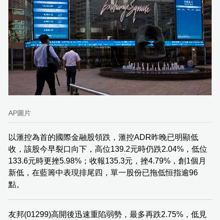
AP圖片
以滙控為首的國際金融股領跌，滙控ADR昨晚已明顯低
收，該股今早裂口向下，高位139.2元時仍跌2.04%，低位
133.6元時更挫5.98%；收報135.3元，挫4.79%，創1個月
新低，在藍籌中表現排尾四，單一股份已拖低恒指逾96
點。
友邦(01299)高開後迅速重陷弱勢，最多再跌2.75%，低見