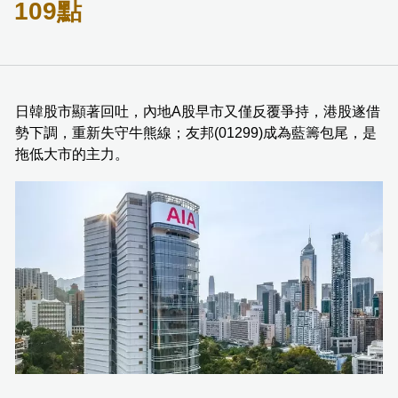
109點
日韓股市顯著回吐，內地A股早市又僅反覆爭持，港股遂借
勢下調，重新失守牛熊線；友邦(01299)成為藍籌包尾，是
拖低大市的主力。