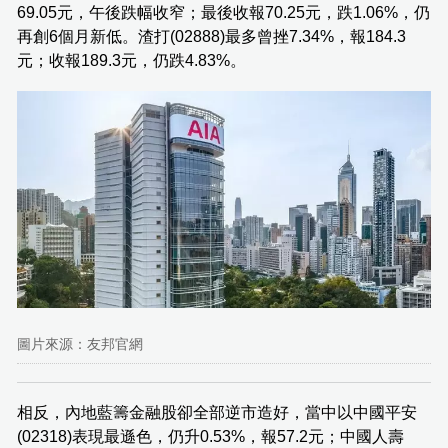
69.05元，午後跌幅收窄；最後收報70.25元，跌1.06%，仍
再創6個月新低。渣打(02888)最多曾挫7.34%，報184.3
元；收報189.3元，仍跌4.83%。
圖片來源：友邦官網
相反，內地藍籌金融股卻全部逆市造好，當中以中國平安
(02318)表現最遜色，仍升0.53%，報57.2元；中國人壽