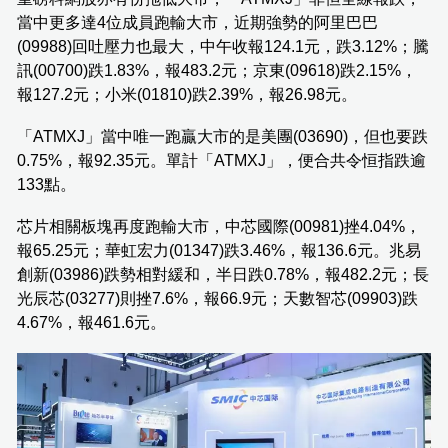
當中更多達4位成員跑輸大市，近期強勢的阿里巴巴
(09988)回吐壓力也最大，中午收報124.1元，跌3.12%；騰
訊(00700)跌1.83%，報483.2元；京東(09618)跌2.15%，
報127.2元；小米(01810)跌2.39%，報26.98元。
「ATMXJ」當中唯一跑贏大市的是美團(03690)，但也要跌
0.75%，報92.35元。單計「ATMXJ」，便合共令恒指跌逾
133點。
芯片相關板塊再度跑輸大市，中芯國際(00981)挫4.04%，
報65.25元；華虹宏力(01347)跌3.46%，報136.6元。兆易
創新(03986)跌勢相對緩和，半日跌0.78%，報482.2元；長
光辰芯(03277)則挫7.6%，報66.9元；天數智芯(09903)跌
4.67%，報461.6元。