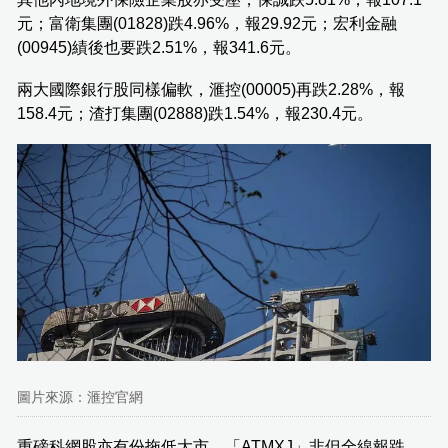
元；富衛集團(01828)跌4.96%，報29.92元；宏利金融
(00945)績後也要跌2.51%，報341.6元。
兩大國際銀行股同樣偏軟，滙控(00005)再跌2.28%，報
158.4元；渣打集團(02888)跌1.54%，報230.4元。
圖片來源：滙控官網
重磅科網股亦有份拖低大市，「ATMXJ」非但全線報跌，