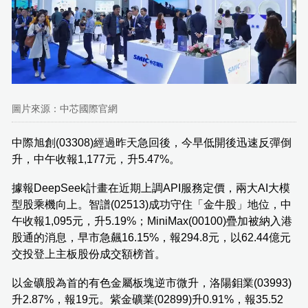
圖片來源：中芯國際官網
中際旭創(03308)經過昨天急回後，今早低開後迅速反彈倒
升，中午收報1,177元，升5.47%。
據報DeepSeek計畫在近期上調API服務定價，兩大AI大模
型股乘機向上。智譜(02513)成功守住「金牛股」地位，中
午收報1,095元，升5.19%；MiniMax(00100)疊加被納入港
股通的消息，早市急飆16.15%，報294.8元，以62.44億元
交投登上主板股份成交額榜首。
以金礦股為首的有色金屬板塊逆市微升，洛陽鉬業(03993)
升2.87%，報19元。紫金礦業(02899)升0.91%，報35.52