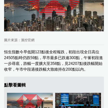
圖片來源：滙控官網
恒生指數今早低開123點後全程報跌，初段出現全日高位
24505點時仍跌59點，早市最多已跌逾300點，午篒初段進
一步尋底，跌幅一度擴大至358點，見24207點後跌幅開始
收窄，午市中段過後跌幅大致維持在200點以內。
點擊看圖輯