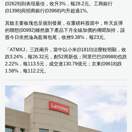
(02629)則表現最佳，收升3%，報28.2元。工商銀行
(01398)與招商銀行(03968)均升超過1%。
其餘主要板塊也呈個別發展，在重磅科股當中，昨天反彈
的聯想(00992)雖然旗下產品下月全線加價的傳聞加持，該
股今日依然淪為藍籌包尾，收挫9.38%，報23元。
「ATMXJ」三跌兩升，當中以小米(01810)沽壓較明顯，收
跌3.24%，報26.32元，創52周新低；阿里巴巴(09988)也跌
2.22%，報113.5元，成交達130.79億元；京東(09618)跌
1.58%，報112.2元。