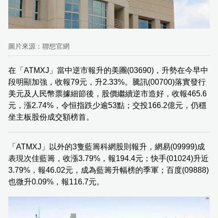
圖片來源：聯想官網
在「ATMXJ」當中逆市報升的美團(03690)，升勢在今早中
段明顯加強，收報79元，升2.33%。騰訊(00700)落實發行
美元及人民幣票據細節後，股價繼續逆市造好，收報465.6
元，漲2.74%，令恒指跌少逾53點；交投166.2億元，仍穩
坐主板股份成交額榜首。
「ATMXJ」以外的3隻藍籌科網股則報升，網易(09999)成
表現次佳藍籌，收漲3.79%，報194.4元；快手(01024)升近
3.79%，報46.02元，成為藍籌升幅榜的季軍；百度(09888)
也微升0.09%，報116.7元。