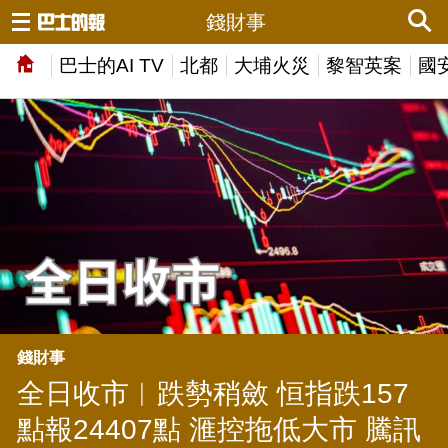
錢財事
巴士的AI TV
北都
大埔火災
黎智英案
國
錢財事
全日收市︱跌勢稍斂 恒指跌157
點報24407點 滙控拖低大市 騰訊