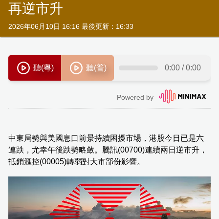
再逆市升
2026年06月10日 16:16 最後更新：16:33
中東局勢與美國息口前景持續困擾市場，港股今日已是六
連跌，尤幸午後跌勢略斂。騰訊(00700)連續兩日逆市升，
抵銷滙控(00005)轉弱對大市部份影響。