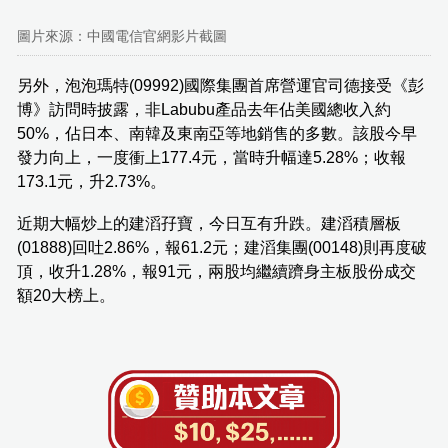
圖片來源：中國電信官網影片截圖
另外，泡泡瑪特(09992)國際集團首席營運官司德接受《彭
博》訪問時披露，非Labubu產品去年佔美國總收入約
50%，佔日本、南韓及東南亞等地銷售的多數。該股今早
發力向上，一度衝上177.4元，當時升幅達5.28%；收報
173.1元，升2.73%。
近期大幅炒上的建滔孖寶，今日互有升跌。建滔積層板
(01888)回吐2.86%，報61.2元；建滔集團(00148)則再度破
頂，收升1.28%，報91元，兩股均繼續躋身主板股份成交
額20大榜上。