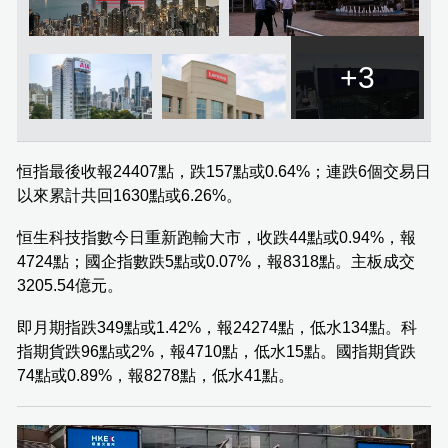
+3
恒指最後收報24407點，跌157點或0.64%；連跌6個交易日
以來累計共回1630點或6.26%。
恒生科技指數今日重新跑輸大市，收跌44點或0.94%，報
4724點；國企指數跌5點或0.07%，報8318點。主板成交
3205.54億元。
即月期指跌349點或1.42%，報24274點，低水134點。科
指期貨跌96點或2%，報4710點，低水15點。國指期貨跌
74點或0.89%，報8278點，低水41點。