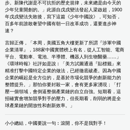
步。新陳代謝是不可抗拒的歷史規律，未來總是由今天的
少年兒童開創的。」此源自戊戌變法發起人梁啟超，1900
年戊戌變法失敗後，寫下這篇《少年中國說》，可知否，
百多年前誰敢奢望中國有朝一日改革成功，還要進步神
速？
言歸正傳，「本周，美國五角大樓更新了所謂『涉軍中國
企業清單』，188家中國實體榜上有名，從人工智能、電商
平台、電動車、電池、半導體、機器人到生物醫藥……」
《環球時報》社評如是說︰「美方試圖通過『貼標籤』來
精准打擊中國特定企業的做法，已經徹底破產。因為中國
企業的崛起是全方位的，是基於市場化競爭的創新能力的
整體提升。」那怕你要封殺一家，會有更多家湧現；「打
壓一個領域，會倒逼整個產業鏈的自立自強。短期看，這
招確實會增加競爭對手的壓力，但長期看，削弱的將是全
球產業鏈的開放性和創新效率。」
小小總結，中國要說一句︰滾開，你不是我對手！