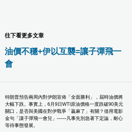
往下看更多文章
油價不穩+伊以互襲=讓子彈飛一
會
特朗普預告兩周內對伊朗宣佈「全面勝利」，屆時油價將
大幅下跌。事實上，6月9日WTI原油價格一度跌破90美元
關口，是否與美國在對伊戰爭「贏麻了」有關？借用電影
金句「讓子彈飛一會兒」——凡事先別急著下定論，耐心
等待事態發展。