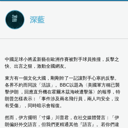
深藍
中國足球小將孟新藝在歐洲作賽被對手球員推撞，反擊之
快、出言之狠，激動全國網友。
東方有一個文化大國，剛剛幹了一記讓對手心寒的反擊。
各界不約而同說「活該」。BBC以題為〈美國軍方稱已襲
擊伊朗 ，回應直升機在霍爾木茲海峽遭擊落〉的報導，特
朗普怎樣表示︰「事件涉及兩名飛行員，兩人均安全，沒
有受傷」，同時暗示會報復。
然而，伊方擺明「寸爆」川普君，在社交媒體聲言：「伊
朗偏好外交語言，但我們更精通其他『語言』。若你們違