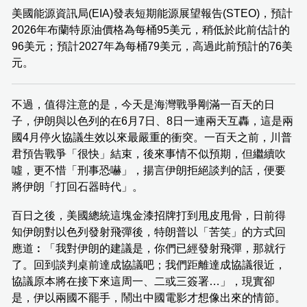
美國能源資訊局(EIA)發表短期能源展望報告(STEO)，預計
2026年布蘭特原油價格為每桶95美元，稍低於此前估計的
96美元；預計2027年為每桶79美元，高過此前預計的76美
元。
不過，值得注意的是，今天是海灣戰爭剛滿一百天的日
子，伊朗與以色列的在6月7日、8日一連兩天互轟，這是兩
國4月停火協議生效以來最嚴重的衝突。一百天之前，川普
君預告戰爭「很快」結束，後來事情不似預期，但繼續吹
噓，更不惜「刑事恐嚇」，揚言伊朗拒絕談判的話，便要
將伊朗「打回石器時代」。
百日之後，美國總統這塊金漆招牌打到甩皮甩骨，日前得
知伊朗對以色列發射飛彈後，特朗普以「苦笑」的方式回
應道︰「我對伊朗的建議是，你們已經發射飛彈，那就行
了。回到談判桌前達成協議吧；我們距離達成協議很近，
協議原本將在接下來這周一、二或三簽署…」，現實卻
是，伊以兩國不罷手，鬧出中國電影才想像出來的情節。