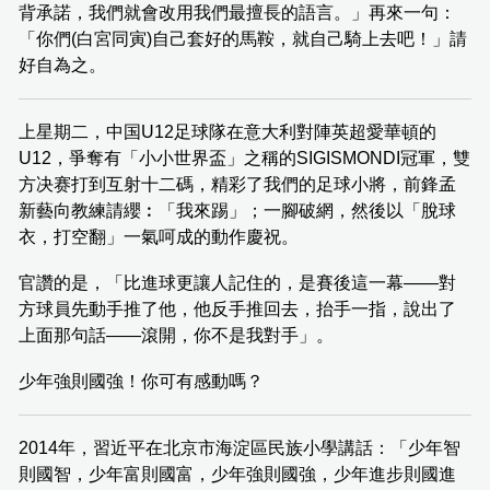
背承諾，我們就會改用我們最擅長的語言。」再來一句：
「你們(白宮同寅)自己套好的馬鞍，就自己騎上去吧！」請
好自為之。
上星期二，中国U12足球隊在意大利對陣英超愛華頓的
U12，爭奪有「小小世界盃」之稱的SIGISMONDI冠軍，雙
方决赛打到互射十二碼，精彩了我們的足球小將，前鋒孟
新藝向教練請纓︰「我來踢」；一腳破網，然後以「脫球
衣，打空翻」一氣呵成的動作慶祝。
官讚的是，「比進球更讓人記住的，是賽後這一幕——對
方球員先動手推了他，他反手推回去，抬手一指，說出了
上面那句話——滾開，你不是我對手」。
少年強則國強！你可有感動嗎？
2014年，習近平在北京市海淀區民族小學講話：「少年智
則國智，少年富則國富，少年強則國強，少年進步則國進