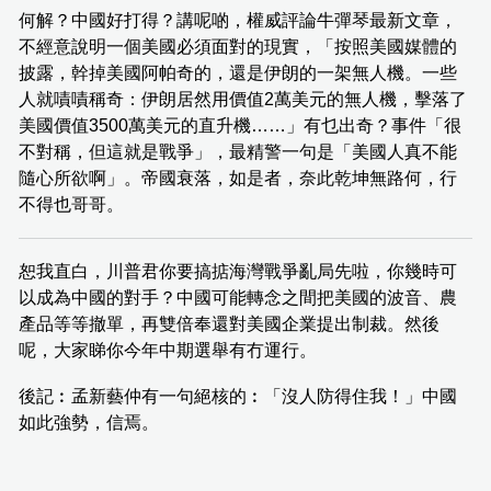
何解？中國好打得？講呢啲，權威評論牛彈琴最新文章，
不經意說明一個美國必須面對的現實，「按照美國媒體的
披露，幹掉美國阿帕奇的，還是伊朗的一架無人機。一些
人就嘖嘖稱奇：伊朗居然用價值2萬美元的無人機，擊落了
美國價值3500萬美元的直升機……」有乜出奇？事件「很
不對稱，但這就是戰爭」，最精警一句是「美國人真不能
隨心所欲啊」。帝國衰落，如是者，奈此乾坤無路何，行
不得也哥哥。
恕我直白，川普君你要搞掂海灣戰爭亂局先啦，你幾時可
以成為中國的對手？中國可能轉念之間把美國的波音、農
產品等等撤單，再雙倍奉還對美國企業提出制裁。然後
呢，大家睇你今年中期選舉有冇運行。
後記︰孟新藝仲有一句絕核的︰「沒人防得住我！」中國
如此強勢，信焉。