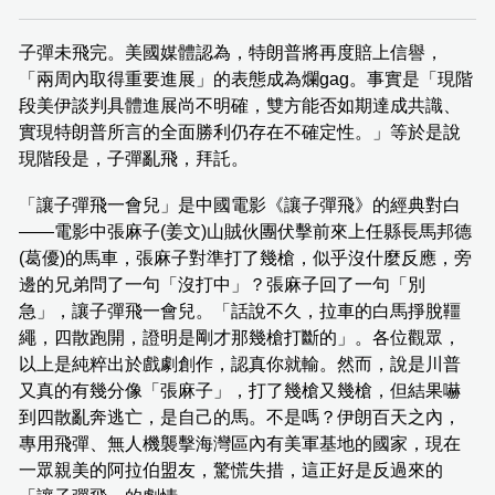
子彈未飛完。美國媒體認為，特朗普將再度賠上信譽，
「兩周內取得重要進展」的表態成為爛gag。事實是「現階
段美伊談判具體進展尚不明確，雙方能否如期達成共識、
實現特朗普所言的全面勝利仍存在不確定性。」等於是說
現階段是，子彈亂飛，拜託。
「讓子彈飛一會兒」是中國電影《讓子彈飛》的經典對白
——電影中張麻子(姜文)山賊伙團伏擊前來上任縣長馬邦德
(葛優)的馬車，張麻子對準打了幾槍，似乎沒什麼反應，旁
邊的兄弟問了一句「沒打中」？張麻子回了一句「別
急」，讓子彈飛一會兒。「話說不久，拉車的白馬掙脫韁
繩，四散跑開，證明是剛才那幾槍打斷的」。各位觀眾，
以上是純粹出於戲劇創作，認真你就輸。然而，說是川普
又真的有幾分像「張麻子」，打了幾槍又幾槍，但結果嚇
到四散亂奔逃亡，是自己的馬。不是嗎？伊朗百天之內，
專用飛彈、無人機襲擊海灣區內有美軍基地的國家，現在
一眾親美的阿拉伯盟友，驚慌失措，這正好是反過來的