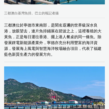
三都澳白基灣魚排。巴士的報記者攝
三都澳位於寧德市東南部，是聞名遐邇的世界級深水良
港，放眼望去，連片魚排鋪展在碧波之上，這裡養殖的大
黃魚，正是每日運往香港、擺上港人餐桌的同一條魚。除
發展鋰電新能源產業外，寧德亦充分利用豐富的海洋資
源，發展海上風電與智慧海洋牧場融合項目，代表了福建
藍色新質生產力的發展方向。