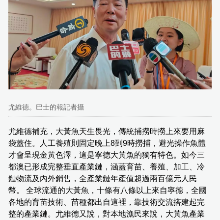
尤維德。巴士的報記者攝
尤維德補充，大黃魚天生畏光，傳統捕撈時撈上來要用麻
袋蓋住。人工養殖則固定晚上8到9時撈捕，避光操作魚體
才會呈現金黃色澤，這是寧德大黃魚的獨有特色。如今三
都澳已形成完整垂直產業鏈，涵蓋育苗、養殖、加工、冷
鏈物流及內外銷售，全產業鏈年產值超過兩百億元人民
幣。 全球流通的大黃魚，十條有八條以上來自寧德，全國
各地的育苗技術、苗種都出自這裡，靠技術交流搭建起完
整的產業鏈。尤維德又說，對本地漁民來說，大黃魚產業