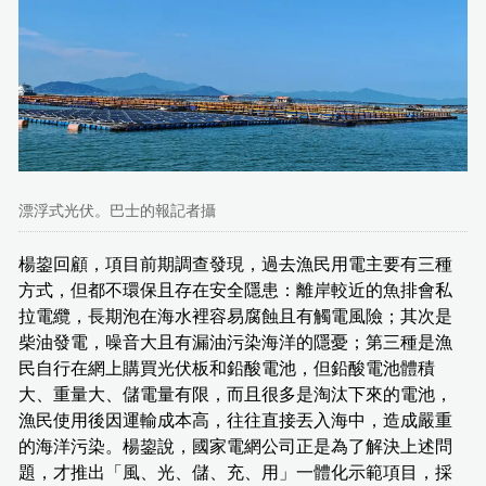
漂浮式光伏。巴士的報記者攝
楊鋆回顧，項目前期調查發現，過去漁民用電主要有三種
方式，但都不環保且存在安全隱患：離岸較近的魚排會私
拉電纜，長期泡在海水裡容易腐蝕且有觸電風險；其次是
柴油發電，噪音大且有漏油污染海洋的隱憂；第三種是漁
民自行在網上購買光伏板和鉛酸電池，但鉛酸電池體積
大、重量大、儲電量有限，而且很多是淘汰下來的電池，
漁民使用後因運輸成本高，往往直接丟入海中，造成嚴重
的海洋污染。楊鋆說，國家電網公司正是為了解決上述問
題，才推出「風、光、儲、充、用」一體化示範項目，採