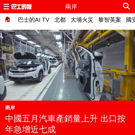
兩岸
巴士的AI TV
北都
大埔火災
黎智英案
國
兩岸
中國五月汽車產銷量上升 出口按
年急增近七成