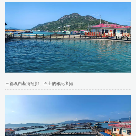
三都澳白基灣魚排。巴士的報記者攝