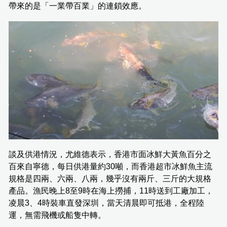
帶來的是「一業帶百業」的連鎖效應。
談及供港情況，尤維德表示，香港市面冰鮮大黃魚百分之
百來自寧德，每日供港量約30噸，而香港超市冰鮮魚主流
規格是四兩、六兩、八兩，幾乎沒有兩斤、三斤的大規格
產品。漁民晚上8至9時在海上撈捕，11時送到工廠加工，
凌晨3、4時裝車直發深圳，當天清晨即可抵港，全程陸
運，無需飛機或船隻中轉。