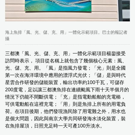
海上魚排「風、光、儲、充、用」一體化示範項目。巴士的報記者
攝
三都澳「風、光、儲、充、用」一體化示範項目楊鋆接受
訪問時表示， 項目從名稱上就包含了幾個核心元素：風、
光、儲、充、用。「風」是指風力發電；「光」則是全國
第一次在海洋環境中應用的漂浮式光伏；「儲」是與時代
星雲合作研發的儲能裝置，輸出功率約100千瓦，可儲存
200度電，足以讓三都澳魚排在連續颱風下雨十天半個月的
情況下仍能不間斷供電；「充」是指電動船舶的充電樁，
可供電動船在這裡充電；「用」則是魚排上所有的用電負
荷。在項目後期，他們發現漁民除了用電難之外，用水也
是個大問題，因此與南京大學共同研發海水淡化裝置，裝
在魚排屋頂，日照充足時一天可產100升淡水。