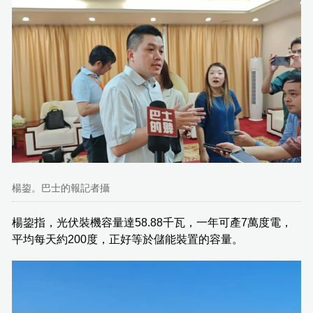
楊鋆。巴士的報記者攝
楊鋆指，光伏裝機容量達58.88千瓦，一年可產7萬度電，
平均每天約200度，正好等於儲能裝置的容量。