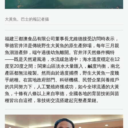
大黃魚。巴士的報記者攝
福建三都澳食品有限公司董事長尤維德接受訪問時表示，
寧德官井洋是傳統野生大黃魚的原生產卵場，每年三月親
魚洄游產卵，端午過後幼魚離開。官井洋天然條件獨特
——既是天然避風港，水流緩急適中；海水溫度穩定在12
度至20度之間；閩東山區淡水大量匯入，鹹度均衡，南北
產區都無法複製。然而由於過度捕撈，野生大黃魚一度幾
乎絕種。在當地政府部門、科研機構、民營企業與養殖戶
的共同努力下，人工繁殖終獲成功，如今全球流通的大黃
魚，十條有八條以上來自寧德，全國各地的育苗技術與苗
種皆出自這裡，靠技術交流搭建起完整產業鏈。