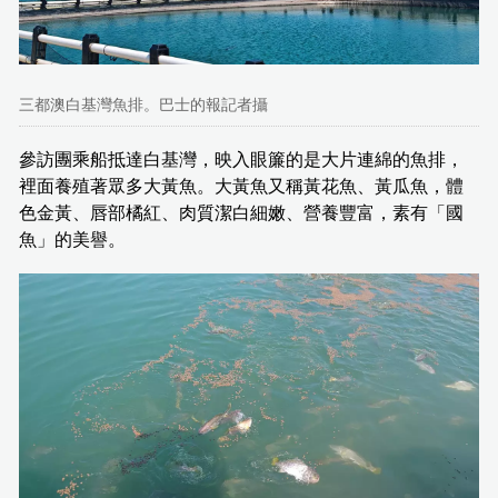
三都澳白基灣魚排。巴士的報記者攝
參訪團乘船抵達白基灣，映入眼簾的是大片連綿的魚排，
裡面養殖著眾多大黃魚。大黃魚又稱黃花魚、黃瓜魚，體
色金黃、唇部橘紅、肉質潔白細嫩、營養豐富，素有「國
魚」的美譽。