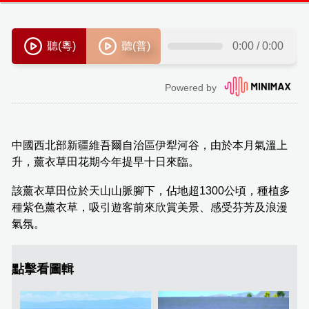
中國西北部新疆維吾爾自治區伊犁河谷，由於本月氣溫上
升，薰衣草田花期今年提早十日來臨。
該薰衣草田位於天山山脈腳下，佔地超1300公頃，種植多
種紫色薰衣草，吸引遊客前來欣賞美景、感受芬芳及浪漫
氣氛。
點擊看圖輯