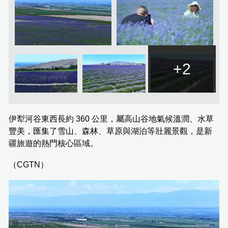
+2
伊犁河谷東西長約 360 公里，屬高山谷地氣候溫潤、水草
豐美，匯集了雪山、森林、草原與湖泊等壯麗景觀，是新
疆旅遊的熱門核心區域。
（CGTN）