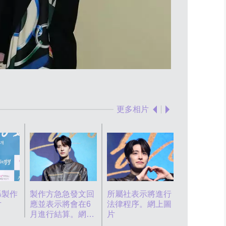
榮宰發文怒轟
更多相片
轟製作
製作方急急發文回
所屬社表示將進行
片
應並表示將會在6
法律程序。網上圖
月進行結算。網上
片
圖片