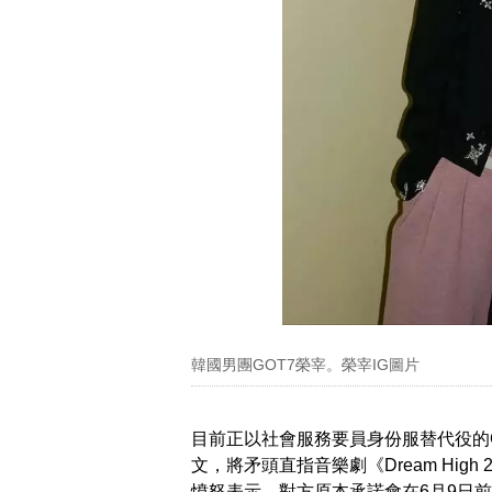
韓國男團GOT7榮宰。榮宰IG圖片
目前正以社會服務要員身份服替代役的
文，將矛頭直指音樂劇《Dream High
憤怒表示，對方原本承諾會在6月9日