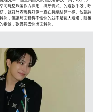
宰同時怒斥製作方採用「擠牙膏式」的還款手段，呼
額，就對外表現得好像一直在持續結算一樣。他強調
解決，但讓局面變得不愉快的並不是藝人這邊，隨後
的帳號，敦促其盡快出面解決。