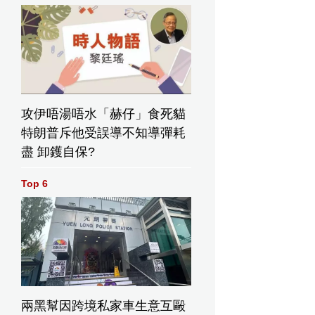
攻伊唔湯唔水「赫仔」食死貓
特朗普斥他受誤導不知導彈耗
盡 卸鑊自保?
Top 6
兩黑幫因跨境私家車生意互毆