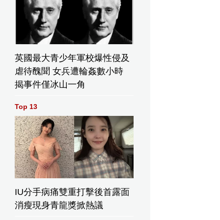
英國最大青少年軍校爆性侵及
虐待醜聞 女兵遭輪姦數小時
揭事件僅冰山一角
Top 13
IU分手病痛雙重打擊後首露面
消瘦現身青龍獎掀熱議