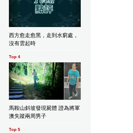
西方愈走愈黑，走到水窮處，
沒有雲起時
Top 4
馬鞍山斜坡發現屍體 證為將軍
澳失蹤兩周男子
Top 5