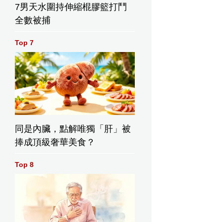
7男天水圍持伸縮棍膠籃打鬥
全數被捕
Top 7
同是內臟，點解唯獨「肝」被
捧成頂級奢華美食？
Top 8