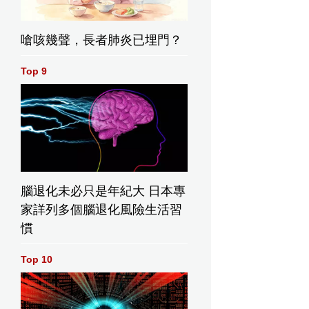
嗆咳幾聲，長者肺炎已埋門？
Top 9
製作方。網上圖片
腦退化未必只是年紀大 日本專
家詳列多個腦退化風險生活習
慣
Top 10