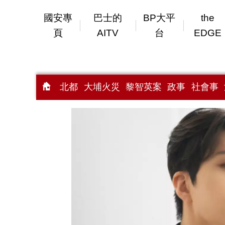
國安專
巴士的
BP大平
the
頁
AITV
台
EDGE
北都
大埔火災
黎智英案
政事
社會事