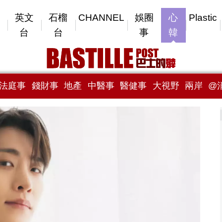
英文
石榴
CHANNEL
娛圈
心
Plastic
台
台
事
韓
法庭事
錢財事
地產
中醫事
醫健事
大視野
兩岸
@