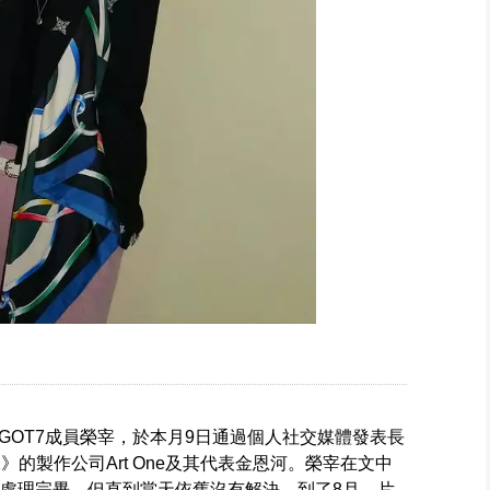
GOT7成員榮宰，於本月9日通過個人社交媒體發表長
 2》的製作公司Art One及其代表金恩河。榮宰在文中
前處理完畢，但直到當天依舊沒有解決，到了8月，片