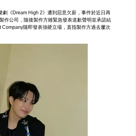
《Dream High 2》遭到惡意欠薪，事件於近日再
製作公司，隨後製作方雖緊急發表道歉聲明並承諾結
t Company隨即發表強硬立場，直指製作方過去屢次