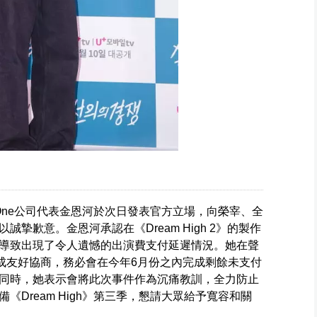
 One公司代表金恩河於次日發表官方立場，向榮宰、全
摯歉意。金恩河承認在《Dream High 2》的製作
導致出現了令人遺憾的出演費支付延遲情況。她在聲
達成友好協商，務必會在今年6月份之內完成剩餘未支付
同時，她表示會將此次事件作為沉痛教訓，全力防止
Dream High》第三季，懇請大眾給予寬容和關