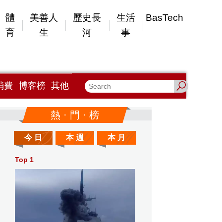
體
美善人
歷史長
生活
BasTech
育
生
河
事
消費
博客榜
其他
熱 · 門 · 榜
今 日
本 週
本 月
Top 1