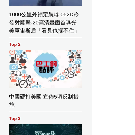
1000公里外鎖定航母 052D冷
發射鷹擊-20高清畫面首曝光
美軍宙斯盾「看見也攔不住」
Top 2
中國硬打美國 宣佈5項反制措
施
Top 3