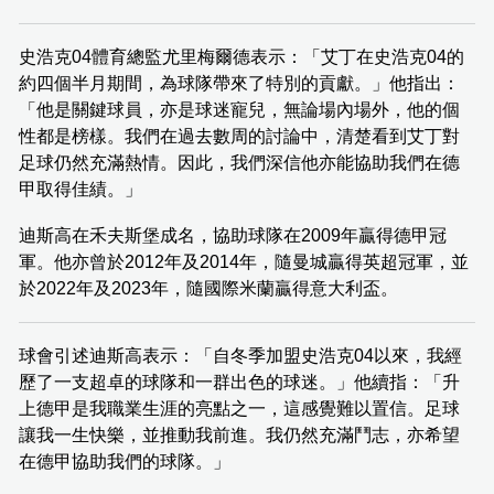
史浩克04體育總監尤里梅爾德表示：「艾丁在史浩克04的
約四個半月期間，為球隊帶來了特別的貢獻。」他指出：
「他是關鍵球員，亦是球迷寵兒，無論場內場外，他的個
性都是榜樣。我們在過去數周的討論中，清楚看到艾丁對
足球仍然充滿熱情。因此，我們深信他亦能協助我們在德
甲取得佳績。」
迪斯高在禾夫斯堡成名，協助球隊在2009年贏得德甲冠
軍。他亦曾於2012年及2014年，隨曼城贏得英超冠軍，並
於2022年及2023年，隨國際米蘭贏得意大利盃。
球會引述迪斯高表示：「自冬季加盟史浩克04以來，我經
歷了一支超卓的球隊和一群出色的球迷。」他續指：「升
上德甲是我職業生涯的亮點之一，這感覺難以置信。足球
讓我一生快樂，並推動我前進。我仍然充滿鬥志，亦希望
在德甲協助我們的球隊。」