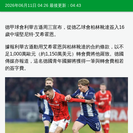
2026年06月11日 04:26 最後更新：04:43
德甲球會利華古遜周三宣布，從德乙球會柏林靴達簽入16
歲中場堅尼特·艾希霍恩。
據報利華古遜動用艾希霍恩與柏林靴達的合約條款，以不
足1,000萬歐元（約1,150萬美元）轉會費將他羅致。德國
傳媒亦報道，這名德國青年國腳將獲得一筆與轉會費相若
的簽字費。