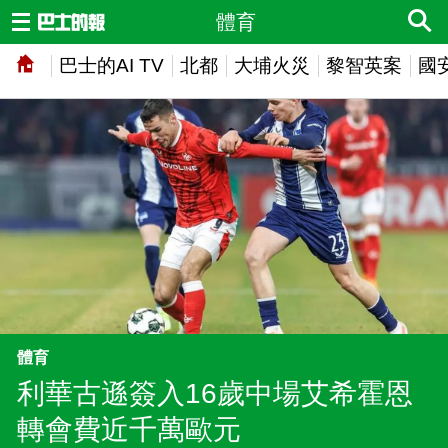
體育
巴士的AI TV
北都
大埔火災
黎智英案
國
體育
利華古遜簽入16歲中場艾希霍恩
轉會費近千萬歐元