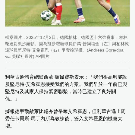
檔案圖片：2025年12月2日，德國柏林，德國盃十六強賽事，柏林
靴達對凱沙羅頓。圖為凱沙羅頓球員伊萬·普爾塔金（左）與柏林靴
達球員堅尼特·艾希霍恩（右）爭奪控球權。(Andreas Gora/dpa
via 美聯社圖片) AP圖片
利華古遜體育總監西蒙·羅爾費斯表示：「我們很高興能說
服堅尼特·艾希霍恩接受我們的方案。我們早於一年前已與
堅尼特及其家人保持緊密聯繫，當時已建立了良好關
係。」
據報德甲勁敵萊比錫亦曾爭奪艾希霍恩，但利華古遜上周
委任卡爾斯·馬丁內斯為教練後，簽入艾希霍恩的機會大
增。