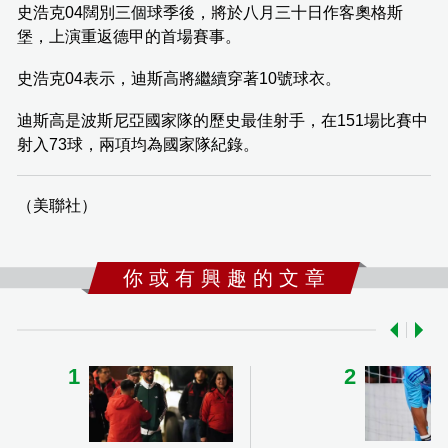
史浩克04闊別三個球季後，將於八月三十日作客奧格斯
堡，上演重返德甲的首場賽事。
史浩克04表示，迪斯高將繼續穿著10號球衣。
迪斯高是波斯尼亞國家隊的歷史最佳射手，在151場比賽中
射入73球，兩項均為國家隊紀錄。
（美聯社）
你 或 有 興 趣 的 文 章