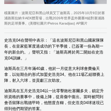
檔案圖片：波斯尼亞和黑山球員艾丁迪斯高，2025年10月9日於塞
浦路斯拉納卡AEK體育場，出戰2026年世界盃外圍賽H組對塞浦路
斯的足球賽事。(美聯社圖片/Petros Karadjias) AP圖片
史浩克04在聲明中表示：「這名波斯尼亞和黑山國家隊隊
長，在皇家藍軍度過成功的下半季後，已簽署一份為期一
年的新合約。」聲明又指：「迪斯高將於周二開始在史浩
克04訓練。」
迪斯高在三月年滿40歲，他於一月從意大利球會費倫天
拿，以短期合約形式加盟史浩克04。他在11場乙組聯賽上
陣，射入六球，並貢獻三次助攻。
迪斯高在五月史浩克04以一比零擊敗杜塞爾多夫，鎖定升
班資格的賽事中，後備上陣，從肩傷中復出。當時被問到
會否留隊出戰德甲時，他態度含糊，但史浩克04球迷現已
得到他們期望的答案。