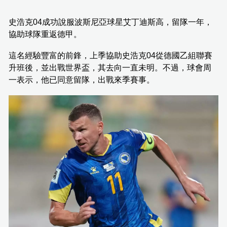
史浩克04成功說服波斯尼亞球星艾丁迪斯高，留隊一年，
協助球隊重返德甲。
這名經驗豐富的前鋒，上季協助史浩克04從德國乙組聯賽
升班後，並出戰世界盃，其去向一直未明。不過，球會周
一表示，他已同意留隊，出戰來季賽事。