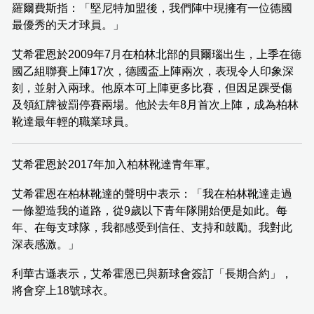
羅爾費斯指：「堅尼特加盟後，我們陣中現擁有一位德國
最優秀的天才球員。」
艾希霍恩於2009年7月在柏林北部的貝爾瑙出生，上季在德
國乙組聯賽上陣17次，德國盃上陣兩次，表現令人印象深
刻，並射入兩球。他原本可上陣更多比賽，但因足踝受傷
及領紅牌被罰停賽兩場。他於去年8月首次上陣，成為柏林
靴達最年輕的職業球員。
艾希霍恩於2017年加入柏林靴達青年軍。
艾希霍恩在柏林靴達的聲明中表示：「我在柏林靴達走過
一條塑造我的道路，從9歲以下青年隊開始便是如此。每
年、在每支球隊，我都感受到信任、支持和鼓勵。我對此
深表感激。」
利華古遜表示，艾希霍恩已與新球會簽訂「長期合約」，
將會穿上18號球衣。