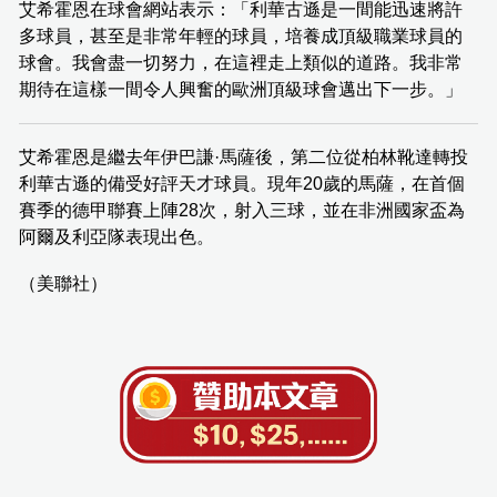
艾希霍恩在球會網站表示：「利華古遜是一間能迅速將許
多球員，甚至是非常年輕的球員，培養成頂級職業球員的
球會。我會盡一切努力，在這裡走上類似的道路。我非常
期待在這樣一間令人興奮的歐洲頂級球會邁出下一步。」
艾希霍恩是繼去年伊巴謙·馬薩後，第二位從柏林靴達轉投
利華古遜的備受好評天才球員。現年20歲的馬薩，在首個
賽季的德甲聯賽上陣28次，射入三球，並在非洲國家盃為
阿爾及利亞隊表現出色。
（美聯社）