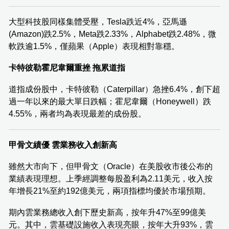
大型科技股同樣集體受壓，Tesla跌近4%，亞馬遜
(Amazon)跌2.5%，Meta跌2.33%，Alphabet跌2.48%，微
軟跌逾1.5%，僅蘋果（Apple）表現相對靠穩。
卡特彼勒霍尼韋爾重挫 拖累道指
道指成份股中，卡特彼勒（Caterpillar）急挫6.4%，創下超
過一年以來的最大單日跌幅；霍尼韋爾（Honeywell）跌
4.55%，兩者均為表現最差的成份股。
甲骨文績優 雲業務收入創新高
雖然大市向下，但甲骨文（Oracle）在美股收市後公布的
業績表現理想。上季經調整每股盈利為2.11美元，收入按
年增長21%至約192億美元，兩項指標均優於市場預期。
期內雲業務總收入創下歷史新高，按年升47%至99億美
元。其中，雲基礎設施收入表現亮眼，按年大升93%，雲