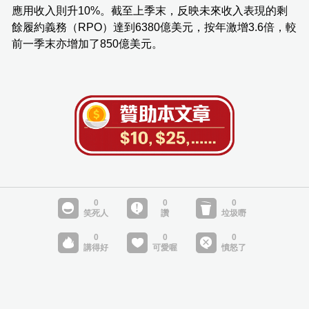
應用收入則升10%。截至上季末，反映未來收入表現的剩
餘履約義務（RPO）達到6380億美元，按年激增3.6倍，較
前一季末亦增加了850億美元。