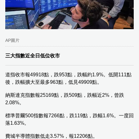
AP圖片
三大指數近全日低位收市
道指收市報49918點，跌953點，跌幅約1.9%。低開111點
後，跌幅擴大至最多963點，低見49909點。
納斯達克指數報25169點，跌509點，跌幅近2%，曾跌
2.08%。
標準普爾500指數報7266點，跌119點，跌幅1.6%。一度回
落1.63%。
費城半導體指數低走3.57%，報12206點。