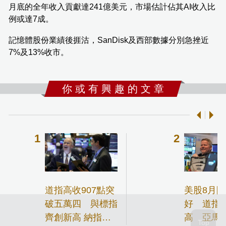
月底的全年收入貢獻達241億美元，市場估計佔其AI收入比
例或達7成。
記憶體股份業績後捱沽，SanDisk及西部數據分別急挫近
7%及13%收市。
你 或 有 興 趣 的 文 章
道指高收907點突
美股8月
破五萬四 與標指
好 道指
齊創新高 納指收
高 亞馬