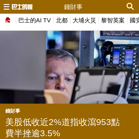
錢財事
巴士的AI TV
北都
大埔火災
黎智英案
國
錢財事
美股低收近2%道指收瀉953點
費半挫逾3.5%