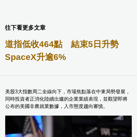
往下看更多文章
道指低收464點 結束5日升勢
SpaceX升逾6%
美股3大指數周二全線向下，市場焦點落在中東局勢發展，
同時投資者正消化陸續出爐的企業業績表現，並觀望即將
公布的美國非農就業數據，入市態度趨向審慎。