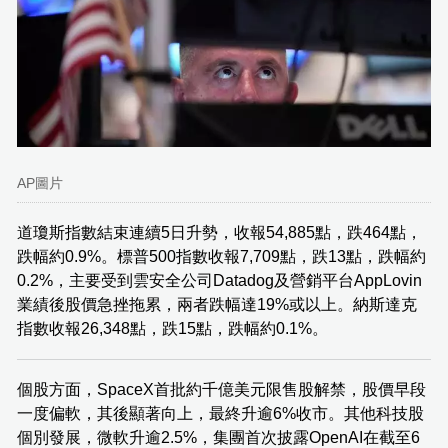
AP圖片
道瓊斯指數結束連續5日升勢，收報54,885點，跌464點，
跌幅約0.9%。標普500指數收報7,709點，跌13點，跌幅約
0.2%，主要受到雲安全公司Datadog及營銷平台AppLovin
業績後股價急挫拖累，兩者跌幅達19%或以上。納斯達克
指數收報26,348點，跌15點，跌幅約0.1%。
個股方面，SpaceX首批約千億美元限售股解禁，股價早段
一度偏軟，其後顯著向上，最終升逾6%收市。其他科技股
個別發展，微軟升逾2.5%，集團首次披露OpenAI在截至6