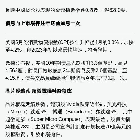
反映中國概念股表現的金龍指數微跌0.28%，報6280點。
債息向上市場押注年底前加息一次
美國5月份消費物價指數(CPI)按年升幅從4月的3.8%，加快
至4.2%，創2023年初以來最快增速，符合預期，
數據公布後，美國10年期債息先跌後升3.3個基點，高見
4.562厘，對息口較敏感的2年期債息反彈2.6個基點，至
4.15厘，債券交易員繼續押注聯儲局今年底前加息一次。
晶片股續跌 超微電腦融資急瀉
晶片板塊延續跌勢，龍頭股Nvidia跌穿近4%，美光科技
（Micron）跌近5%，博通（Broadcom）亦跌逾5%。其中
超微電腦（Super Micro Computer）表現最差，股價大幅
急挫近28%，主因是公司宣布計劃進行規模達70億美元的
股權融資，引發市場拋售。