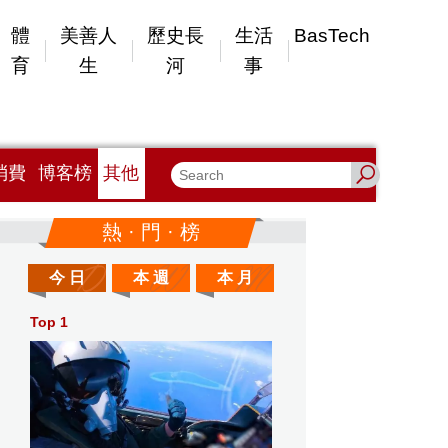
體
美善人
歷史長
生活
BasTech
育
生
河
事
消費
博客榜
其他
熱 · 門 · 榜
今 日
本 週
本 月
Top 1