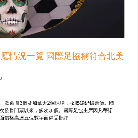
應情況一覽 國際足協稱符合北美
8
個、墨西哥3個及加拿大2個球場，收取破紀錄票價。國
次發售門票以來，多次加價。國際足協主席因凡蒂諾
面價格高達五位數字而備受批評。