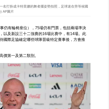
道，一名打扮成卡特里娜的舞者擺姿勢拍照，足球迷在旁等候國
o) AP圖片
賽事仍有輪椅座位），75場仍有門票，包括兩場準決
，以及新設三十二強賽的16場比賽中，有14場。此
待國際足協確定哪些球隊晉級特定賽事後，方會推
高價第一及第二類別。