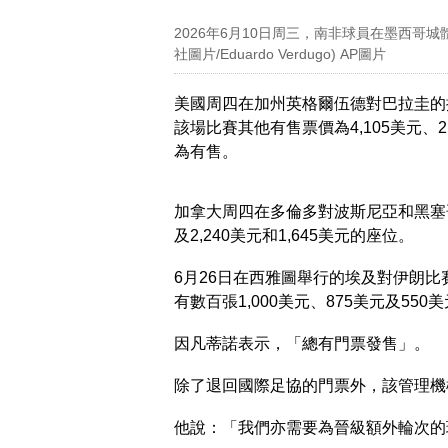
2026年6月10日周三，南非球員在墨西哥
社圖片/Eduardo Verdugo) AP圖片
美國周四在加州英格爾伍德對巴拉圭的揭
該場比賽其他有售票價為4,105美元、2,7
為有售。
加拿大周四在多倫多對波斯尼亞和黑塞
及2,240美元和1,645美元的座位。
6月26日在西雅圖舉行的埃及對伊朗比
有數百張1,000美元、875美元及550
因凡蒂諾表示，「總有門票發售」。
除了退回國際足協的門票外，該管理機
他說：「我們亦需要為晉級額外輪次的