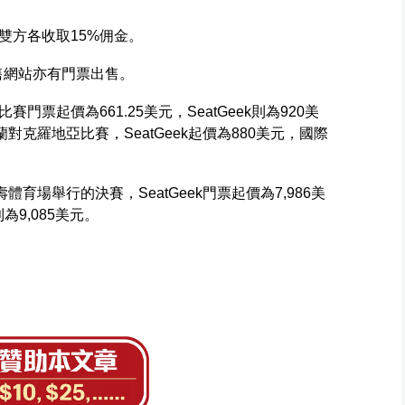
雙方各收取15%佣金。
他轉售網站亦有門票出售。
票起價為661.25美元，SeatGeek則為920美
對克羅地亞比賽，SeatGeek起價為880美元，國際
育場舉行的決賽，SeatGeek門票起價為7,986美
則為9,085美元。