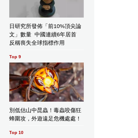
日研究所發佈「前10%頂尖論
文」數量 中國連續6年居首
反稱喪失全球指標作用
Top 9
別低估山中昆蟲！毒蟲咬傷狂
蜂圍攻，外遊遠足危機處處！
Top 10