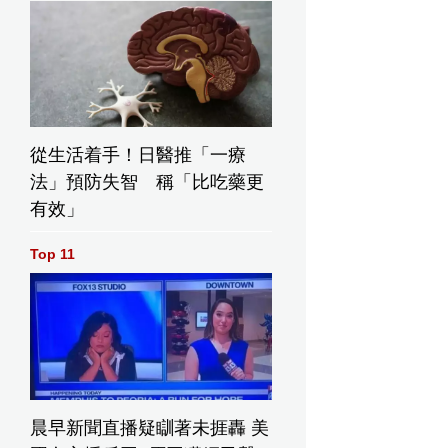
從生活着手！日醫推「一療
法」預防失智 稱「比吃藥更
有效」
Top 11
晨早新聞直播疑瞓著未捱轟 美