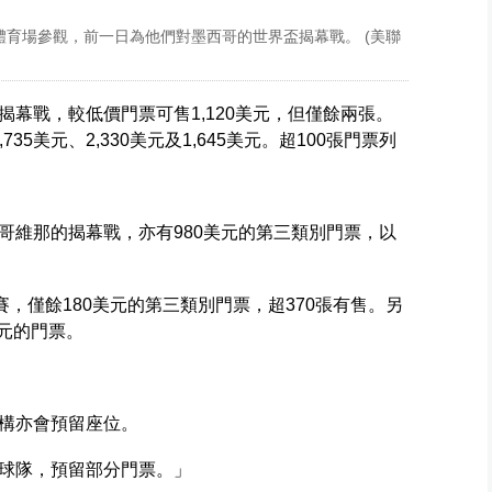
城體育場參觀，前一日為他們對墨西哥的世界盃揭幕戰。 (美聯
幕戰，較低價門票可售1,120美元，但僅餘兩張。
35美元、2,330美元及1,645美元。超100張門票列
哥維那的揭幕戰，亦有980美元的第三類別門票，以
賽，僅餘180美元的第三類別門票，超370張有售。另
美元的門票。
構亦會預留座位。
球隊，預留部分門票。」