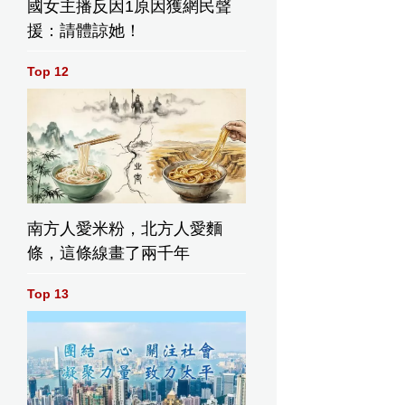
國女主播反因1原因獲網民聲
援：請體諒她！
Top 12
南方人愛米粉，北方人愛麵
條，這條線畫了兩千年
Top 13