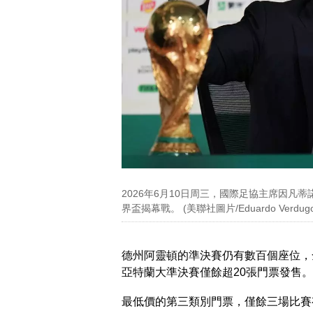
2026年6月10日周三，國際足協主席因
界盃揭幕戰。 (美聯社圖片/Eduardo Verdug
德州阿靈頓的準決賽仍有數百個座位，
亞特蘭大準決賽僅餘超20張門票發售。
最低價的第三類別門票，僅餘三場比賽