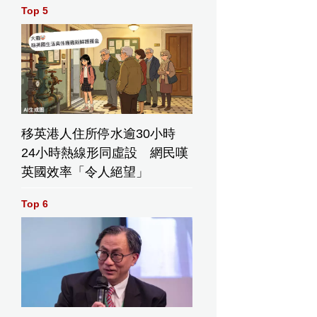
Top 5
移英港人住所停水逾30小時
24小時熱線形同虛設 網民嘆
英國效率「令人絕望」
Top 6