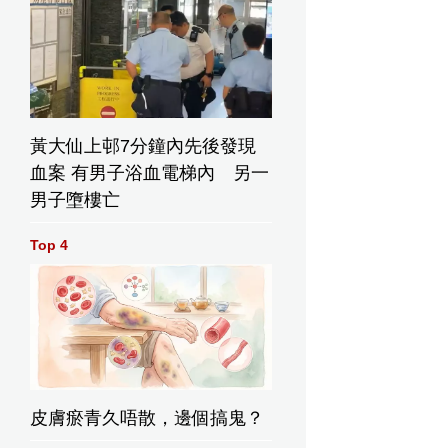
黃大仙上邨7分鐘內先後發現
血案 有男子浴血電梯內 另一
男子墮樓亡
Top 4
皮膚瘀青久唔散，邊個搞鬼？