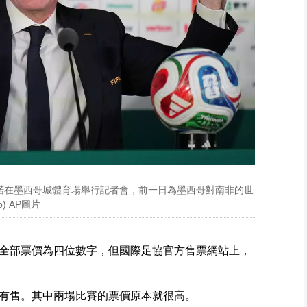
凡蒂諾在墨西哥城體育場舉行記者會，前一日為墨西哥對南非的世
o) AP圖片
全部票價為四位數字，但國際足協官方售票網站上，
有售。其中兩場比賽的票價原本就很高。