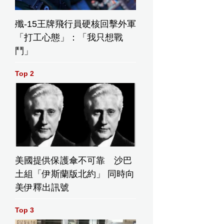
殲-15王牌飛行員硬核回擊外軍
「打工心態」：「我只想戰
鬥」
Top 2
美國提供保護傘不可靠 沙巴
土組「伊斯蘭版北約」 同時向
美伊釋出訊號
Top 3