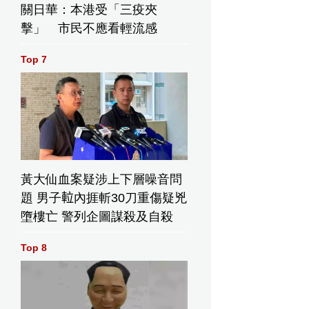
關日華：本港受「三疫夾
擊」 市民不應看輕流感
Top 7
黃大仙血案疑涉上下層噪音問
題 男子𨋢內捱斬30刀重傷疑兇
墮樓亡 警列企圖謀殺及自殺
Top 8