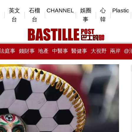
英文
石榴
CHANNEL
娛圈
心
Plastic
台
台
事
韓
法庭事
錢財事
地產
中醫事
醫健事
大視野
兩岸
@