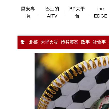
國安專
巴士的
BP大平
the
頁
AITV
台
EDGE
北都
大埔火災
黎智英案
政事
社會事