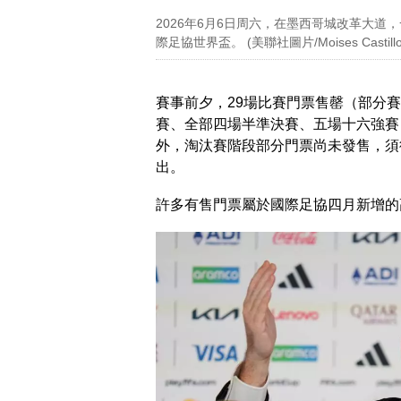
2026年6月6日周六，在墨西哥城改革大
際足協世界盃。 (美聯社圖片/Moises Castill
賽事前夕，29場比賽門票售罄（部分
賽、全部四場半準決賽、五場十六強賽
外，淘汰賽階段部分門票尚未發售，須
出。
許多有售門票屬於國際足協四月新增的