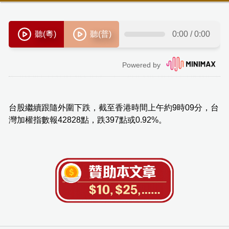
台股繼續跟隨外圍下跌，截至香港時間上午約9時09分，台
灣加權指數報42828點，跌397點或0.92%。