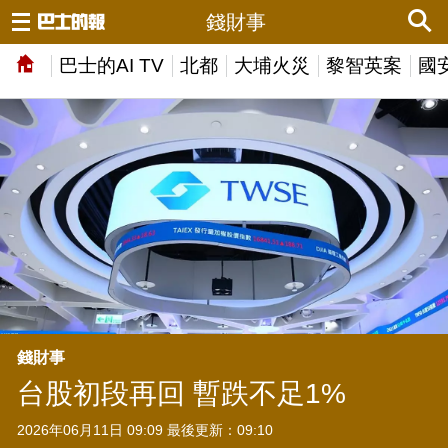
錢財事
巴士的AI TV
北都
大埔火災
黎智英案
國
錢財事
台股初段再回 暫跌不足1%
2026年06月11日 09:09 最後更新：09:10