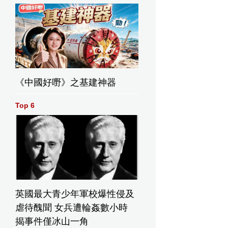
《中國好嘢》之基建神器
Top 6
英國最大青少年軍校爆性侵及
虐待醜聞 女兵遭輪姦數小時
揭事件僅冰山一角