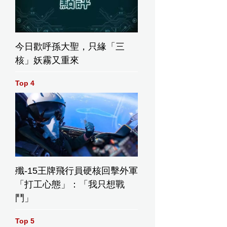
今日歡呼孫大聖，只緣「三
核」妖霧又重來
Top 4
殲-15王牌飛行員硬核回擊外軍
「打工心態」：「我只想戰
鬥」
Top 5