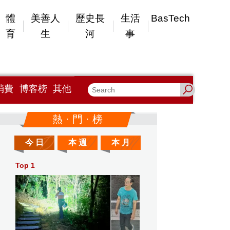
體
美善人
歷史長
生活
BasTech
育
生
河
事
消費
博客榜
其他
熱 · 門 · 榜
今 日
本 週
本 月
Top 1