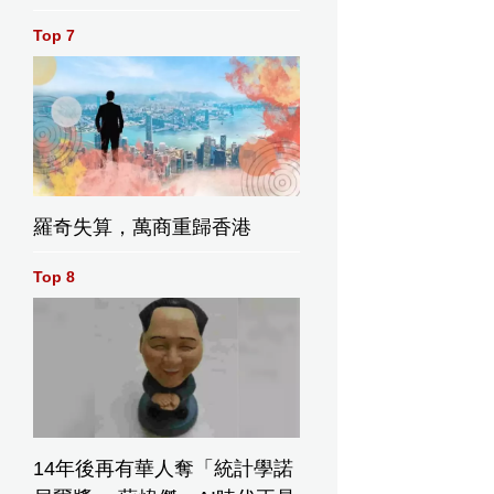
Top 7
羅奇失算，萬商重歸香港
Top 8
14年後再有華人奪「統計學諾