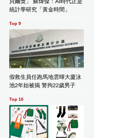
貝爾獎」 蘇煒傑：AI時代正是
統計學研究「黃金時間」
Top 9
袖訪酒泉航天中心 深度體驗國家航天科技成就。保安局FB圖片
假救生員任跑馬地雲暉大廈泳
池2年始被揭 警拘22歲男子
Top 10