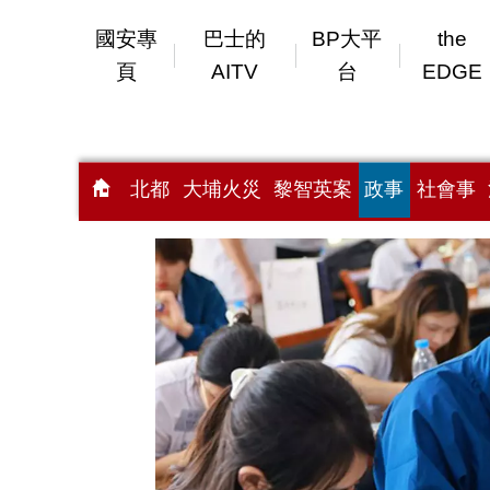
國安專
巴士的
BP大平
the
頁
AITV
台
EDGE
北都
大埔火災
黎智英案
政事
社會事