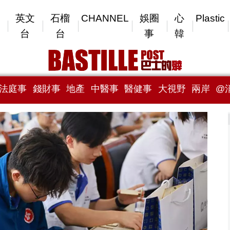
英文
石榴
CHANNEL
娛圈
心
Plastic
台
台
事
韓
法庭事
錢財事
地產
中醫事
醫健事
大視野
兩岸
@