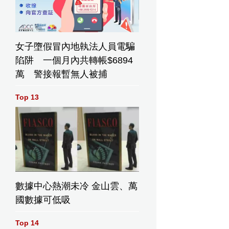
女子墮假冒內地執法人員電騙
陷阱 一個月內共轉帳$6894
萬 警接報暫無人被捕
Top 13
數據中心熱潮未冷 金山雲、萬
國數據可低吸
Top 14