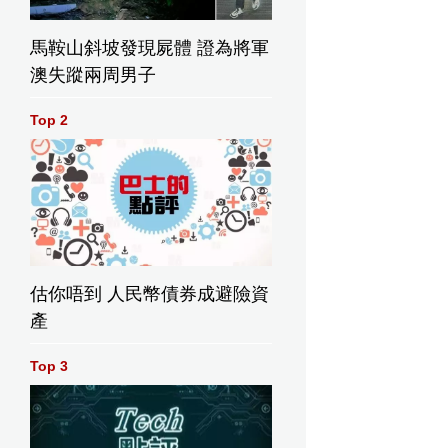
馬鞍山斜坡發現屍體 證為將軍
澳失蹤兩周男子
Top 2
估你唔到 人民幣債券成避險資
產
Top 3