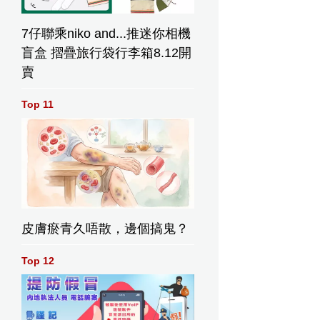
7仔聯乘niko and...推迷你相機
盲盒 摺疊旅行袋行李箱8.12開
賣
Top 11
皮膚瘀青久唔散，邊個搞鬼？
Top 12