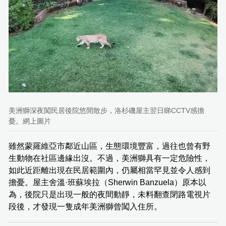
美洲獅深夜闖民居後院悠閒散步，洛杉磯屋主翌日睇CCTV感擔
憂。網上圖片
雖然蒙羅維亞市鄰近山區，生態環境豐富，過往也曾有野
生動物在社區邊緣出沒。不過，美洲獅具有一定危險性，
如此近距離出現在民居範圍內，仍屬相當罕見並令人感到
擔憂。屋主舍溫·班蘇埃拉（Sherwin Banzuela）原本以
為，後院只是出現一般的夜間動靜，未料翻查閉路電視片
段後，才發現一隻成年美洲獅曾闖入住所。