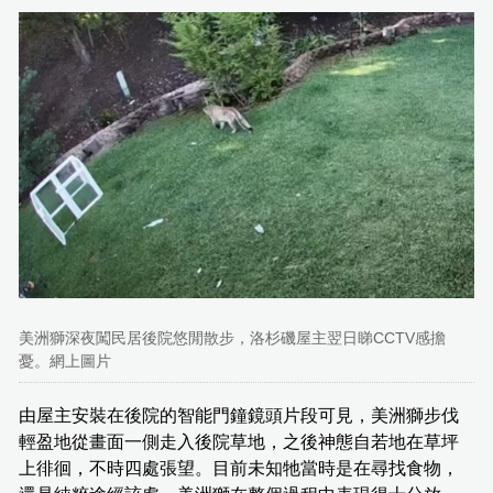
美洲獅深夜闖民居後院悠閒散步，洛杉磯屋主翌日睇CCTV感擔
憂。網上圖片
由屋主安裝在後院的智能門鐘鏡頭片段可見，美洲獅步伐
輕盈地從畫面一側走入後院草地，之後神態自若地在草坪
上徘徊，不時四處張望。目前未知牠當時是在尋找食物，