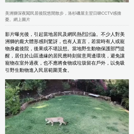
美洲獅深夜闖民居後院悠閒散步，洛杉磯屋主翌日睇CCTV感擔
憂。網上圖片
影片曝光後，引起當地居民及網民熱烈討論。不少人對美
洲獅的龐大體形感到驚訝，也有人直言，若當時有人或寵
物身處後院，後果或不堪設想。當地野生動物保護部門提
醒，居住於山區邊緣的居民應時刻留意周邊環境，避免讓
寵物在室外過夜，也不應將食物或垃圾留在戶外，以免吸
引野生動物進入民居範圍覓食。