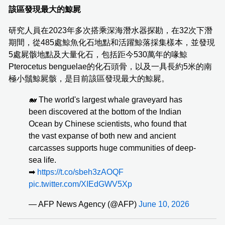
該區發現最大的鯨屍
研究人員在2023年多次搭乘深海潛水器探勘，在32次下潛
期間，從485處鯨魚化石地點和活躍鯨落採集樣本，並發現
5處屍骸地點及大量化石，包括距今530萬年的喙鯨
Pterocetus benguelae的化石頭骨，以及一具長約5米的南
極小鬚鯨屍骸，是目前該區發現最大的鯨屍。
🐋 The world's largest whale graveyard has
been discovered at the bottom of the Indian
Ocean by Chinese scientists, who found that
the vast expanse of both new and ancient
carcasses supports huge communities of deep-
sea life.
➡
https://t.co/sbeh3zAOQF
pic.twitter.com/XIEdGWV5Xp
— AFP News Agency (@AFP)
June 10, 2026