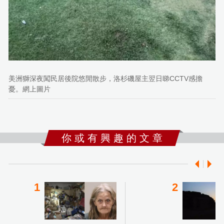
美洲獅深夜闖民居後院悠閒散步，洛杉磯屋主翌日睇CCTV感擔
憂。網上圖片
你 或 有 興 趣 的 文 章