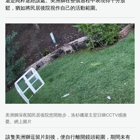
還是純粹途經該處。美洲獅在整個過程中表現得十分放
鬆，猶如將民居後院視作自己的活動範圍。
美洲獅深夜闖民居後院悠閒散步，洛杉磯屋主翌日睇CCTV感擔
憂。網上圖片
該隻美洲獅逗留片刻後，便自行離開鏡頭範圍，期間未有