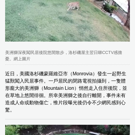
美洲獅深夜闖民居後院悠閒散步，洛杉磯屋主翌日睇CCTV感擔
憂。網上圖片
近日，美國洛杉磯蒙羅維亞市（Monrovia）發生一起野生
猛獸闖入民居事件。一戶居民的閉路電視拍攝到，一隻體
形龐大的美洲獅（Mountain Lion）悄然走入住所後院，並
在草地上悠閒徘徊。所幸美洲獅之後自行離開，事件未有
造成人命或動物傷亡，惟片段曝光後仍令不少網民感到心
驚。