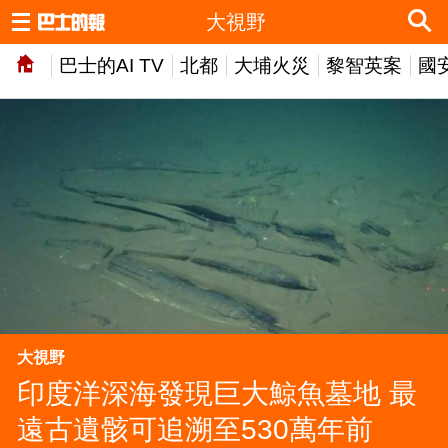
大視野
巴士的AI TV
北都
大埔火災
黎智英案
國
大視野
印度洋深海發現巨大鯨魚墓地 最
遠古遺骸可追溯至530萬年前