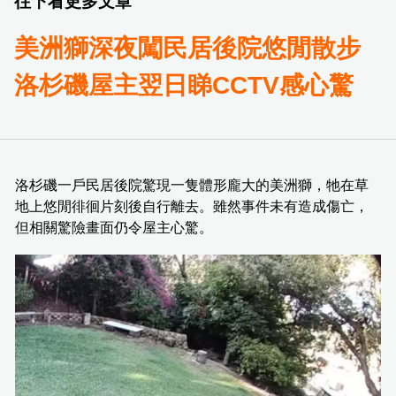
往下看更多文章
美洲獅深夜闖民居後院悠閒散步
洛杉磯屋主翌日睇CCTV感心驚
洛杉磯一戶民居後院驚現一隻體形龐大的美洲獅，牠在草
地上悠閒徘徊片刻後自行離去。雖然事件未有造成傷亡，
但相關驚險畫面仍令屋主心驚。