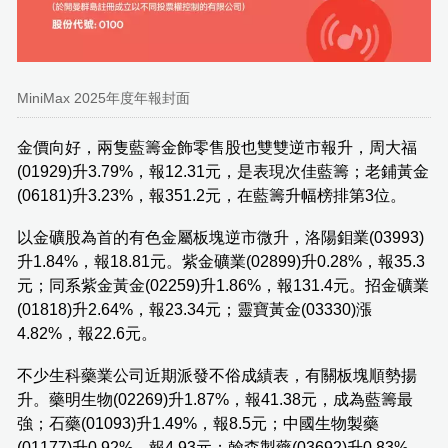
MiniMax 2025年度年報封面
金價向好，兩隻藍籌金飾零售股也雙雙逆市報升，周大福
(01929)升3.79%，報12.31元，是表現次佳藍籌；老鋪黃金
(06181)升3.23%，報351.2元，在藍籌升幅榜排第3位。
以金礦股為首的有色金屬板塊逆市微升，洛陽鉬業(03993)
升1.84%，報18.81元。紫金礦業(02899)升0.28%，報35.3
元；同系紫金黃金(02259)升1.86%，報131.4元。招金礦業
(01818)升2.64%，報23.34元；靈寶黃金(03330)漲
4.82%，報22.6元。
不少生科藥業公司近期派發不俗成績表，有關板塊順勢揚
升。藥明生物(02269)升1.87%，報41.38元，成為藍籌最
強；石藥(01093)升1.49%，報8.5元；中國生物製藥
(01177)升0.92%，報4.93元；翰森製藥(03692)升0.83%，