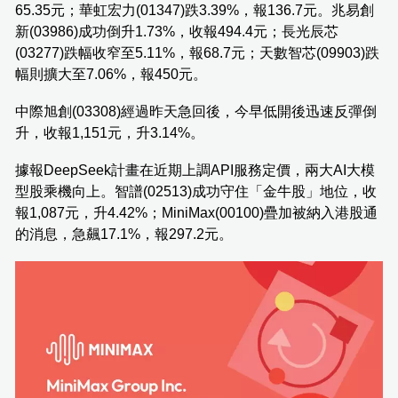
65.35元；華虹宏力(01347)跌3.39%，報136.7元。兆易創
新(03986)成功倒升1.73%，收報494.4元；長光辰芯
(03277)跌幅收窄至5.11%，報68.7元；天數智芯(09903)跌
幅則擴大至7.06%，報450元。
中際旭創(03308)經過昨天急回後，今早低開後迅速反彈倒
升，收報1,151元，升3.14%。
據報DeepSeek計畫在近期上調API服務定價，兩大AI大模
型股乘機向上。智譜(02513)成功守住「金牛股」地位，收
報1,087元，升4.42%；MiniMax(00100)疊加被納入港股通
的消息，急飆17.1%，報297.2元。