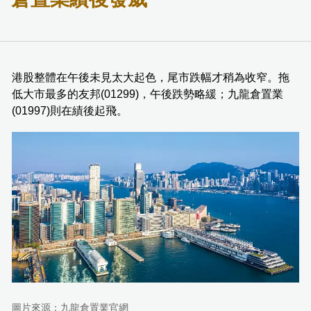
港股整體在午後未見太大起色，尾市跌幅才稍為收窄。拖
低大市最多的友邦(01299)，午後跌勢略緩；九龍倉置業
(01997)則在績後起飛。
圖片來源：九龍倉置業官網