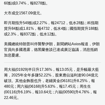
60點或0.74%，報8278點。
大市成交1567.09億元。
即月期指升549點或2.27%，報24712，低水28點 ; 科指期
貨升84點或1.81%，報4732，低水4點 ; 國指期貨升188點
或2.3%，報8372點，低水12點。
美國總統特朗普叫停襲擊伊朗，新聞網站Axios報道，伊朗
官員向多國透露，德黑蘭會談已達成廣泛協議，消息抵銷
加息憂慮。
周大福(01929)半日升17.36%，報13.05元，是升幅最大藍
籌，2025年全年多賺52.22%，股東應佔溢利達90.04億元
破頂。其他金飾股也升，老鋪黃金(06181)升8.25%，報
480元 ; 周六福(06168)升5.63%，報17.45元；周生生
(00116)升6.19%，報10.64元 ; 六福(00590)升4.76%，報
22.46元。