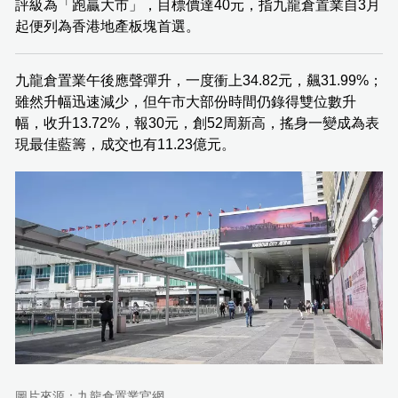
評級為「跑贏大市」，目標價達40元，指九龍倉置業自3月
起便列為香港地產板塊首選。
九龍倉置業午後應聲彈升，一度衝上34.82元，飆31.99%；
雖然升幅迅速減少，但午市大部份時間仍錄得雙位數升
幅，收升13.72%，報30元，創52周新高，搖身一變成為表
現最佳藍籌，成交也有11.23億元。
圖片來源：九龍倉置業官網