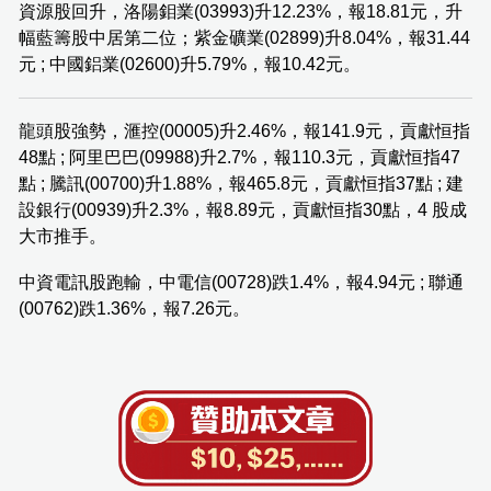
資源股回升，洛陽鉬業(03993)升12.23%，報18.81元，升
幅藍籌股中居第二位；紫金礦業(02899)升8.04%，報31.44
元 ; 中國鋁業(02600)升5.79%，報10.42元。
龍頭股強勢，滙控(00005)升2.46%，報141.9元，貢獻恒指
48點 ; 阿里巴巴(09988)升2.7%，報110.3元，貢獻恒指47
點 ; 騰訊(00700)升1.88%，報465.8元，貢獻恒指37點 ; 建
設銀行(00939)升2.3%，報8.89元，貢獻恒指30點，4 股成
大市推手。
中資電訊股跑輸，中電信(00728)跌1.4%，報4.94元 ; 聯通
(00762)跌1.36%，報7.26元。