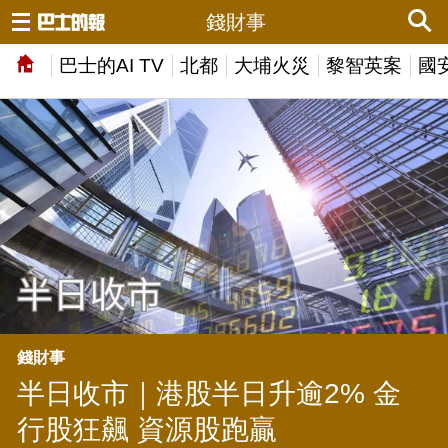
錢財事
巴士的AI TV
北都
大埔火災
黎智英案
國
錢財事
半日收市｜港股半日升逾2% 金
行股狂飆 資源股跑贏