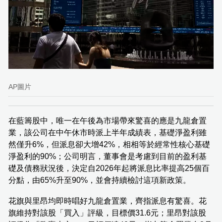
AP圖片
在藍籌股中，唯一在午後為市場帶來驚喜的應是九龍倉置
業，該公司在中午休市時派上半年成績表，基礎淨盈利雖
然僅升6%，但派息卻大增42%，相相等於經常性核心基礎
淨盈利的90%；公司明言，董事會是考慮到目前的盈利基
礎及債務狀況後，決定自2026年起將派息比率提高25個百
分點，由65%升至90%，並會持續檢討這項新政策。
花旗與里昂均即時唱好九龍倉置業，齊指派息有驚喜。花
旗維持對該股「買入」評級，目標價31.6元；里昂對該股