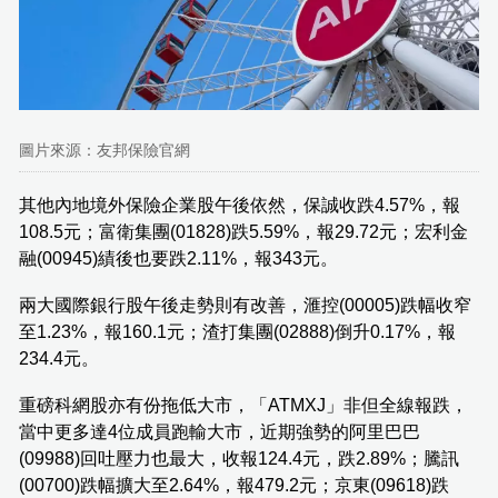
圖片來源：友邦保險官網
其他內地境外保險企業股午後依然，保誠收跌4.57%，報
108.5元；富衛集團(01828)跌5.59%，報29.72元；宏利金
融(00945)績後也要跌2.11%，報343元。
兩大國際銀行股午後走勢則有改善，滙控(00005)跌幅收窄
至1.23%，報160.1元；渣打集團(02888)倒升0.17%，報
234.4元。
重磅科網股亦有份拖低大市，「ATMXJ」非但全線報跌，
當中更多達4位成員跑輸大市，近期強勢的阿里巴巴
(09988)回吐壓力也最大，收報124.4元，跌2.89%；騰訊
(00700)跌幅擴大至2.64%，報479.2元；京東(09618)跌