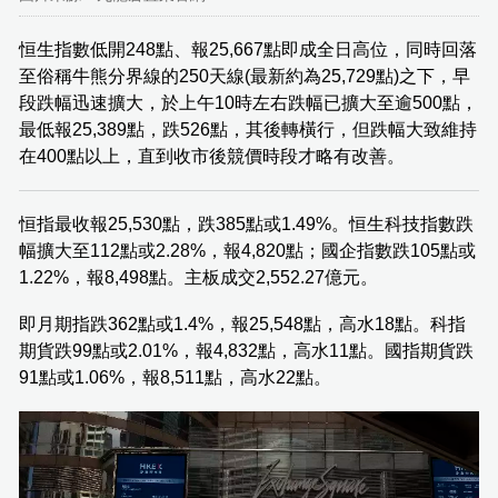
恒生指數低開248點、報25,667點即成全日高位，同時回落
至俗稱牛熊分界線的250天線(最新約為25,729點)之下，早
段跌幅迅速擴大，於上午10時左右跌幅已擴大至逾500點，
最低報25,389點，跌526點，其後轉橫行，但跌幅大致維持
在400點以上，直到收市後競價時段才略有改善。
恒指最收報25,530點，跌385點或1.49%。恒生科技指數跌
幅擴大至112點或2.28%，報4,820點；國企指數跌105點或
1.22%，報8,498點。主板成交2,552.27億元。
即月期指跌362點或1.4%，報25,548點，高水18點。科指
期貨跌99點或2.01%，報4,832點，高水11點。國指期貨跌
91點或1.06%，報8,511點，高水22點。