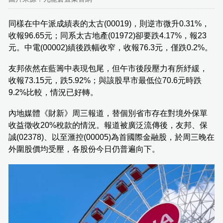
同樣在中午派成績表的太古(00019)，則逆市微升0.31%，
收報96.65元；同系太古地產(01972)卻要跌4.17%，報23
元。中電(00002)績後跌幅收窄，收報76.3元，僅跌0.2%。
友邦依然在藍籌中表現包尾，但午市後段壓力有所紓緩，
收報73.15元，跌5.92%；與該股早市最低位70.6元時跌
9.2%比較，情況已好轉。
內地媒體《財新》周三報道，替個別省市存在對境外保單
收益徵收20%稅款的情況。報道被廣泛流傳後，友邦、保
誠(02378)、以至滙控(00005)為首國際金融股，於周三晚在
外圍股價均受壓，各股份今日仍普遍向下。