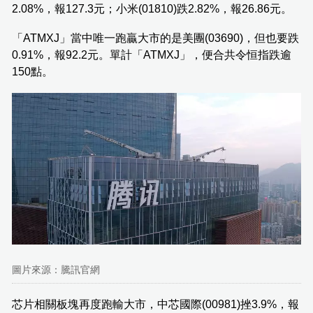
2.08%，報127.3元；小米(01810)跌2.82%，報26.86元。
「ATMXJ」當中唯一跑贏大市的是美團(03690)，但也要跌
0.91%，報92.2元。單計「ATMXJ」，便合共令恒指跌逾
150點。
圖片來源：騰訊官網
芯片相關板塊再度跑輸大市，中芯國際(00981)挫3.9%，報