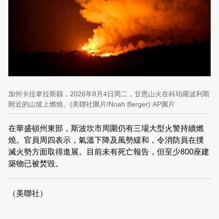
加州卡拉韋拉斯縣，2026年8月4日周二，甘恩山火在科珀羅波利斯
附近的山坡上燃燒。(美聯社圖片/Noah Berger) AP圖片
在華盛頓州東部，斯波坎市周圍仍有三場大型火警持續燃
燒。官員周四表示，氣溫下降及風勢緩和，令消防員在撲
滅火勢方面取得進展。目前未有死亡報告，但至少800座建
築物已被焚毀。
（美聯社）