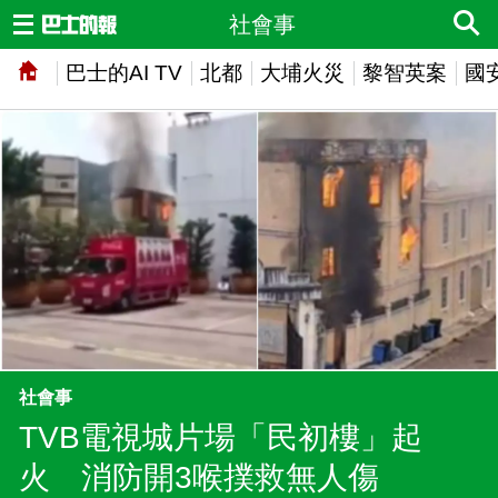
社會事
巴士的AI TV
北都
大埔火災
黎智英案
國
社會事
TVB電視城片場「民初樓」起
火 消防開3喉撲救無人傷