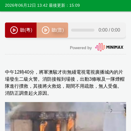
2026年06月12日 13:42 最後更新：15:09
中午12時40分，將軍澳駿才街無綫電視電視廣播城內的片
場發生二級火警。消防接報到場後，出動3條喉及一隊煙帽
隊進行撲救，其後將火救熄，期間不用疏散，無人受傷。
消防正調查起火原因。