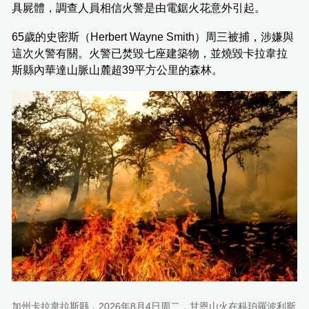
具屍體，調查人員相信火警是由電鋸火花意外引起。
65歲的史密斯（Herbert Wayne Smith）周三被捕，涉嫌與
這次火警有關。火警已焚毀七座建築物，並燒毀卡拉韋拉
斯縣內華達山脈山麓超39平方公里的森林。
加州卡拉韋拉斯縣，2026年8月4日周二，甘恩山火在科珀羅波利斯