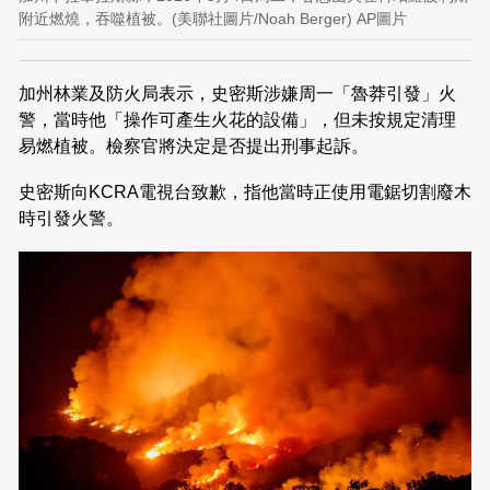
附近燃燒，吞噬植被。(美聯社圖片/Noah Berger) AP圖片
加州林業及防火局表示，史密斯涉嫌周一「魯莽引發」火
警，當時他「操作可產生火花的設備」，但未按規定清理
易燃植被。檢察官將決定是否提出刑事起訴。
史密斯向KCRA電視台致歉，指他當時正使用電鋸切割廢木
時引發火警。