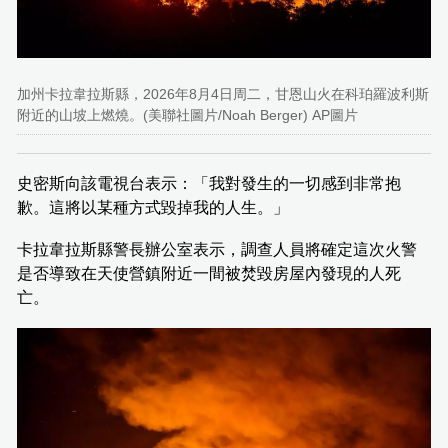
加州卡拉韋拉斯縣，2026年8月4日周二，甘恩山火在科珀羅波利斯
附近的山坡上燃燒。(美聯社圖片/Noah Berger) AP圖片
史密斯向該電視台表示：「我對發生的一切感到非常抱
歉。這將以某種方式毀掉我的人生。」
卡拉韋拉斯縣警長辦公室表示，調查人員將確定這次火警
是否導致在天使營鎮附近一間被焚毀房屋內發現的人死
亡。