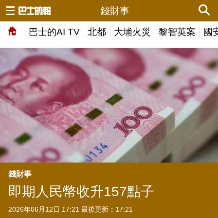
錢財事
巴士的AI TV
北都
大埔火災
黎智英案
國
錢財事
即期人民幣收升157點子
2026年06月12日 17:21 最後更新：17:21