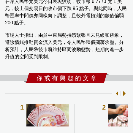
在岸人民幣兌美元今日表現疲弱，收市報 6.7773 兌 1 美
元，較上個交易日的收市價下跌 95 點子。與此同時，人民
幣匯率中間價亦同樣向下調整，且較外電預測的數值偏弱
200 點子。
市場人士指出，由於中東局勢持續緊張且未見緩和跡象，
避險情緒推動資金流入美元，令人民幣匯價顯著承壓。分
析預計，人民幣後市將維持區間波動態勢，短期內進一步
升值的空間受到限制。
你 或 有 興 趣 的 文 章