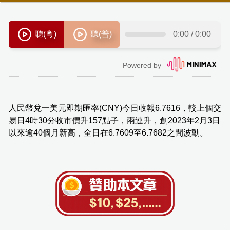
人民幣兌一美元即期匯率(CNY)今日收報6.7616，較上個交
易日4時30分收市價升157點子，兩連升，創2023年2月3日
以來逾40個月新高，全日在6.7609至6.7682之間波動。