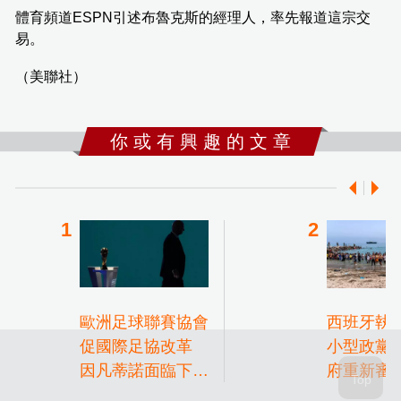
體育頻道ESPN引述布魯克斯的經理人，率先報道這宗交
易。
（美聯社）
你 或 有 興 趣 的 文 章
歐洲足球聯賽協會
西班牙執
促國際足協改革
小型政黨 
因凡蒂諾面臨下台
府重新審
壓力
哥合辦世