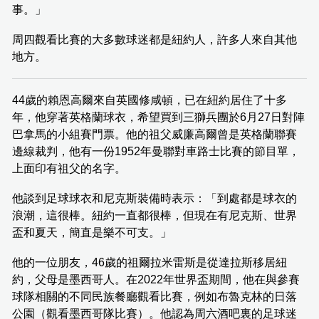
事。」
周四觀看比賽的大多數球迷都是紐約人，許多人來自其他
地方。
44歲的賴恩高爾來自英國修咸頓，已在紐約居住了十多
年，他穿著英格蘭球衣，希望買到三獅兵團於6月27日對陣
巴拿馬的小組賽門票。他的祖父威廉高爾曾是英格蘭聯賽
邊線裁判，他有一份1952年曼聯對車路士比賽的節目單，
上面印有祖父的名字。
他談到足球球衣和尼克斯裝備時表示：「到處都是球衣的
浪潮，這很棒。紐約一直都很棒，但現在有尼克斯、世界
盃和夏天，簡直是樂不可支。」
他的一位朋友，46歲的祖爾拉米雷斯是從達拉斯移居紐
約，父母是墨西哥人。在2022年世界盃期間，他在與參賽
球隊相關的不同民族餐廳觀看比賽，例如布魯克林的日落
公園（觀看墨西哥隊比賽）。他認為周六酒吧裏的足球迷