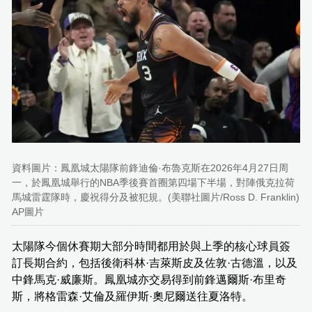
資料圖片：鳳凰城太陽隊前鋒迪倫·布魯克斯在2026年4月27日周
一，於鳳凰城舉行的NBA季後賽首圈第四場下半場，對陣俄克拉荷
馬城雷霆隊時，慶祝得分及被犯規。(美聯社圖片/Ross D. Franklin)
AP圖片
太陽隊今個休賽期大部分時間都用於與上季的核心球員簽
訂長期合約，包括後衛科林·吉萊斯皮及佐敦·古德溫，以及
中鋒馬克·威廉斯。鳳凰城亦交易得到前鋒邁爾斯·布里奇
斯，將格雷森·艾倫及羅伊斯·奧尼爾送往夏洛特。