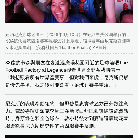
紐約尼克斯球迷周三（2026年6月10日）在紐約中央公園舉行的
NBA總決賽第四場賽事觀賽派對上慶祝，該場賽事由尼克斯對陣聖
安東尼奧馬刺。(美聯社圖片/Heather Khalifa) AP圖片
38歲的卡森與朋友在麥迪遜廣場花園附近的足球酒吧The
Football Factory at Legends觀看世界盃開幕禮時表示：
「我想觀看所有世界盃賽事，但對我們來說，尼克斯仍然
是優先事項。我之後可能會看（足球）賽事重溫。」
尼克斯的表現牽動紐約，但即使是忠實球迷亦已分散注意
力。電影導演史派克李周三在新澤西州巴西訓練設施參觀
時，身穿綠色和金色球衣，數小時後才到麥迪遜廣場花園
場邊觀看尼克斯歷史性的第四場賽事反勝。