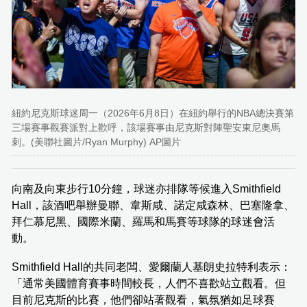
紐約尼克斯球迷周一（2026年6月8日）在紐約舉行的NBA總決賽第
三場賽事觀賽派對上歡呼，該場賽事由尼克斯對陣聖安東尼奧馬
刺。(美聯社圖片/Ryan Murphy) AP圖片
向南及向東步行10分鐘，球迷亦排隊等候進入Smithfield
Hall，該酒吧舉辦曼聯、韋斯咸、諾定咸森林、巴塞隆拿、
拜仁慕尼黑、國際米蘭、羅馬和馬賽等球隊的球迷會活
動。
Smithfield Hall的共同老闆、愛爾蘭人基朗史拉特利表示：
「通常美國體育賽事時間較長，人們不喜歡站立觀看。但
目前尼克斯的比賽，他們卻站著觀看，氣氛猶如足球賽