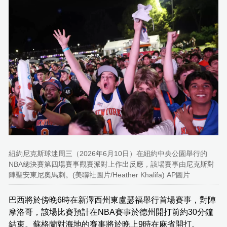
紐約尼克斯球迷周三（2026年6月10日）在紐約中央公園舉行的
NBA總決賽第四場賽事觀賽派對上作出反應，該場賽事由尼克斯對
陣聖安東尼奧馬刺。(美聯社圖片/Heather Khalifa) AP圖片
巴西將於傍晚6時在新澤西州東盧瑟福舉行首場賽事，對陣
摩洛哥，該場比賽預計在NBA賽事於德州開打前約30分鐘
結束。蘇格蘭對海地的賽事將於晚上9時在麻省開打。