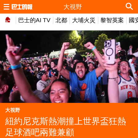
大視野
巴士的AI TV
北都
大埔火災
黎智英案
國
大視野
紐約尼克斯熱潮撞上世界盃狂熱
足球酒吧兩難兼顧