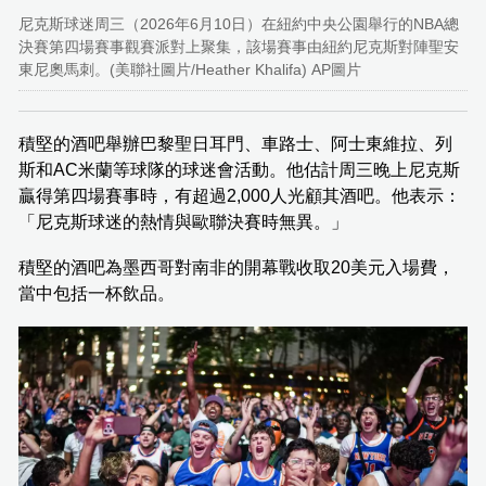
尼克斯球迷周三（2026年6月10日）在紐約中央公園舉行的NBA總
決賽第四場賽事觀賽派對上聚集，該場賽事由紐約尼克斯對陣聖安
東尼奧馬刺。(美聯社圖片/Heather Khalifa) AP圖片
積堅的酒吧舉辦巴黎聖日耳門、車路士、阿士東維拉、列
斯和AC米蘭等球隊的球迷會活動。他估計周三晚上尼克斯
贏得第四場賽事時，有超過2,000人光顧其酒吧。他表示：
「尼克斯球迷的熱情與歐聯決賽時無異。」
積堅的酒吧為墨西哥對南非的開幕戰收取20美元入場費，
當中包括一杯飲品。