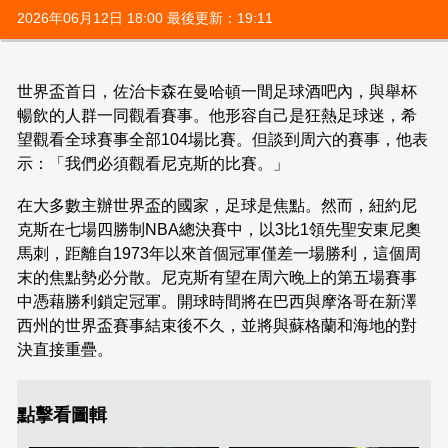
2026年06月12日 18:00 最後更新：19:11
世界盃首日，佐治卡森在曼哈頓一間足球酒吧內，與舉杯
暢飲的人群一同觀看賽事。他形容自己是狂熱足球迷，希
望觀看全球賽事全部104場比賽。但談到周六的賽事，他表
示：「我們必須觀看尼克斯的比賽。」
在大多數主辦世界盃的國家，足球是焦點。然而，紐約尼
克斯在七場四勝制NBA總決賽中，以3比1領先聖安東尼奧
馬刺，距離自1973年以來首個冠軍僅差一場勝利，這個周
末的焦點勢必分散。尼克斯有望在周六晚上的第五場賽事
中憑藉勝利鎖定冠軍。開球時間將在巴西與摩洛哥在新澤
西州的世界盃賽事結束後不久，並將與蘇格蘭和海地的對
決直接重疊。
點擊看圖輯