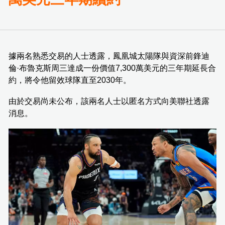
據兩名熟悉交易的人士透露，鳳凰城太陽隊與資深前鋒迪
倫·布魯克斯周三達成一份價值7,300萬美元的三年期延長合
約，將令他留效球隊直至2030年。
由於交易尚未公布，該兩名人士以匿名方式向美聯社透露
消息。