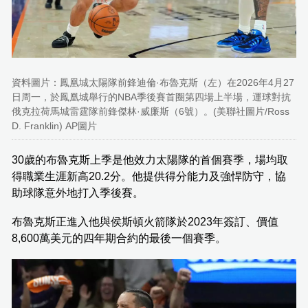
資料圖片：鳳凰城太陽隊前鋒迪倫·布魯克斯（左）在2026年4月27
日周一，於鳳凰城舉行的NBA季後賽首圈第四場上半場，運球對抗
俄克拉荷馬城雷霆隊前鋒傑林·威廉斯（6號）。(美聯社圖片/Ross
D. Franklin) AP圖片
30歲的布魯克斯上季是他效力太陽隊的首個賽季，場均取
得職業生涯新高20.2分。他提供得分能力及強悍防守，協
助球隊意外地打入季後賽。
布魯克斯正進入他與侯斯頓火箭隊於2023年簽訂、價值
8,600萬美元的四年期合約的最後一個賽季。