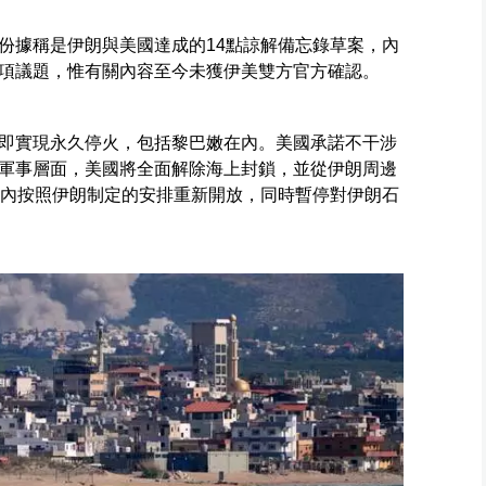
份據稱是伊朗與美國達成的14點諒解備忘錄草案，內
項議題，惟有關內容至今未獲伊美雙方官方確認。
即實現永久停火，包括黎巴嫩在內。美國承諾不干涉
軍事層面，美國將全面解除海上封鎖，並從伊朗周邊
日內按照伊朗制定的安排重新開放，同時暫停對伊朗石