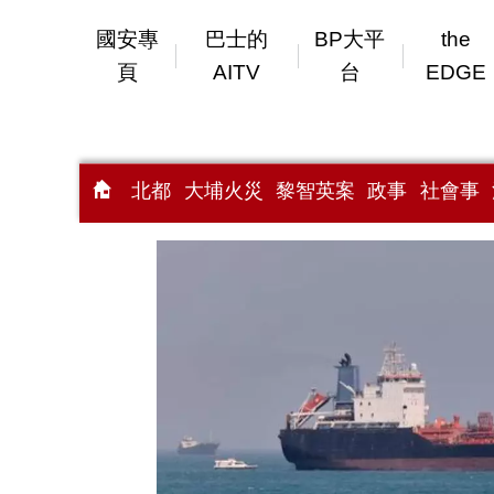
國安專
巴士的
BP大平
the
頁
AITV
台
EDGE
北都
大埔火災
黎智英案
政事
社會事