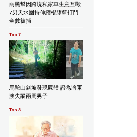
兩黑幫因跨境私家車生意互毆
7男天水圍持伸縮棍膠籃打鬥
全數被捕
Top 7
馬鞍山斜坡發現屍體 證為將軍
澳失蹤兩周男子
Top 8