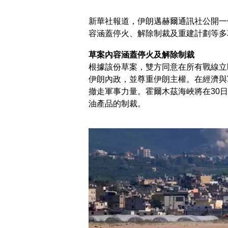
新華社報道，伊朗邁赫爾通訊社公開一
容涵蓋停火、解除制裁及重建計劃等多
草案內容涵蓋停火及解除制裁
根據該份草案，雙方同意在所有戰線立
伊朗內政，並尊重伊朗主權。在經濟與
撤走軍事力量。霍爾木茲海峽將在30
油產品的制裁。