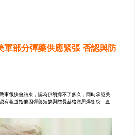
認美軍部分彈藥供應緊張 否認與防
戰事很快會結束，認為伊朗撐不了多久，同時承認美
認有報道指他因彈藥短缺與防長赫格塞思爆衝突，直