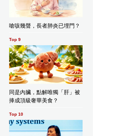
嗆咳幾聲，長者肺炎已埋門？
Top 9
同是內臟，點解唯獨「肝」被
捧成頂級奢華美食？
Top 10