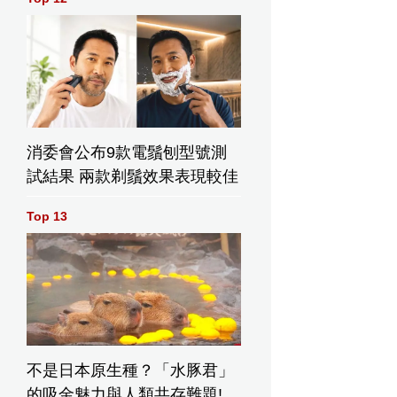
消委會公布9款電鬚刨型號測
試結果 兩款剃鬚效果表現較佳
Top 13
不是日本原生種？「水豚君」
的吸金魅力與人類共存難題!