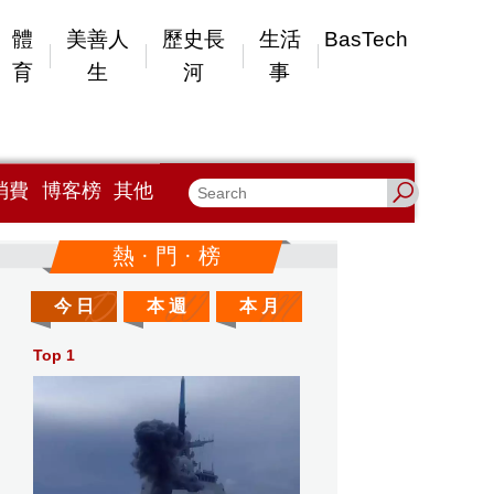
體
美善人
歷史長
生活
BasTech
育
生
河
事
消費
博客榜
其他
熱 · 門 · 榜
今 日
本 週
本 月
Top 1