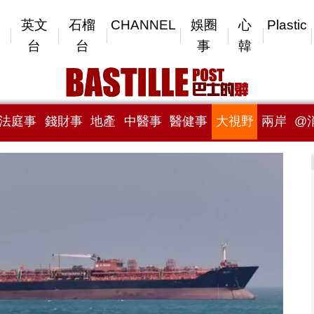
英文
石榴
CHANNEL
娛圈
心
Plastic
台
台
事
韓
法庭事
錢財事
地產
中醫事
醫健事
大視野
兩岸
@