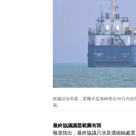
根據該份草案，霍爾木茲海峽將在30日內
裁。
最終協議議題範圍有限
報道指出，最終協議只涉及濃縮鈾處置