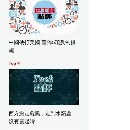
中國硬打美國 宣佈5項反制措
施
Top 4
西方愈走愈黑，走到水窮處，
沒有雲起時