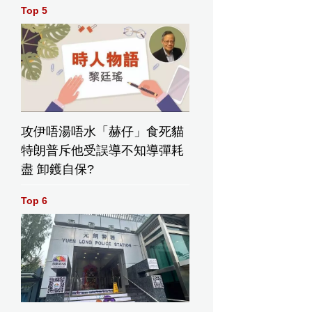
Top 5
攻伊唔湯唔水「赫仔」食死貓
特朗普斥他受誤導不知導彈耗
盡 卸鑊自保?
Top 6