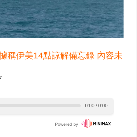
開據稱伊美14點諒解備忘錄 內容未
7