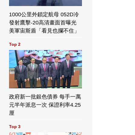
1000公里外鎖定航母 052D冷
發射鷹擊-20高清畫面首曝光
美軍宙斯盾「看見也攔不住」
Top 2
政府新一批銀色債券 每手一萬
元半年派息一次 保證利率4.25
厘
Top 3