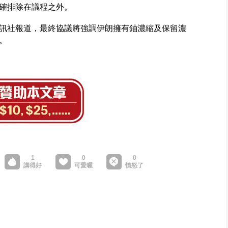
確排除在議程之外。
訊社報道，最終協議將強調伊朗擁有鈾濃縮及保留濃
。