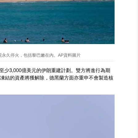
現永久停火，包括黎巴嫩在內。AP資料圖片
少3,000億美元的伊朗重建計劃。雙方將進行為期
被凍結的資產將獲解除，德黑蘭方面亦重申不會製造核