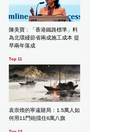
陳美寶﹕「香港鐵路標準」料
為北環綫節省兩成施工成本 提
早兩年落成
Top 11
袁崇煥的寧遠賭局：1.5萬人如
何用11門砲擋住6萬八旗
Top 12