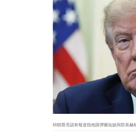
特朗普否認有報道指他因彈藥短缺與防長赫