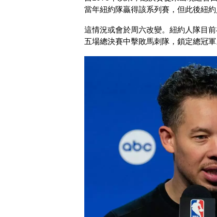
當年紐約隊贏得該系列賽，但此後紐約
這情況或會於周六改變。紐約人隊目前
五場總決賽中擊敗馬刺隊，鎖定總冠軍