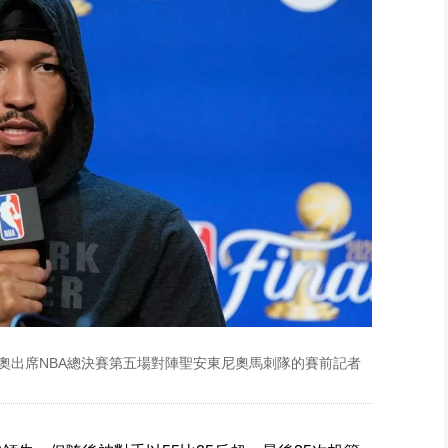
奧出席NBA總決賽第五場對陣聖安東尼奧馬刺隊的賽前記者