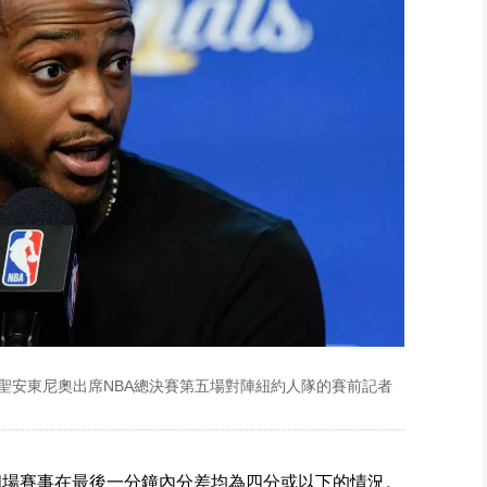
聖安東尼奧出席NBA總決賽第五場對陣紐約人隊的賽前記者
首四場賽事在最後一分鐘內分差均為四分或以下的情況。