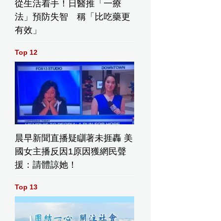
從生活着手！日醫推「一療
法」預防失智 稱「比吃藥更
有效」
Top 12
晨早新聞直播疑瞓著未捱轟 美
國女主播反因1原因獲網民聲
援：請體諒她！
Top 13