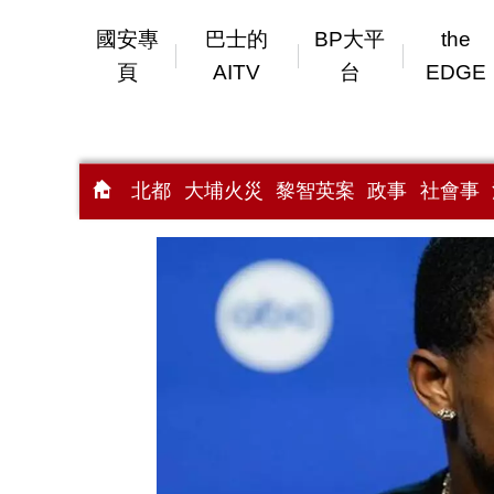
國安專
巴士的
BP大平
the
頁
AITV
台
EDGE
北都
大埔火災
黎智英案
政事
社會事