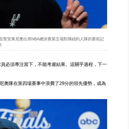
在聖安東尼奧出席NBA總決賽第五場對陣紐約人隊的賽前記
片
球員必須專注當下，不能考慮結果。這關乎過程，下一
尼奧隊在第四場賽事中浪費了29分的領先優勢，成為