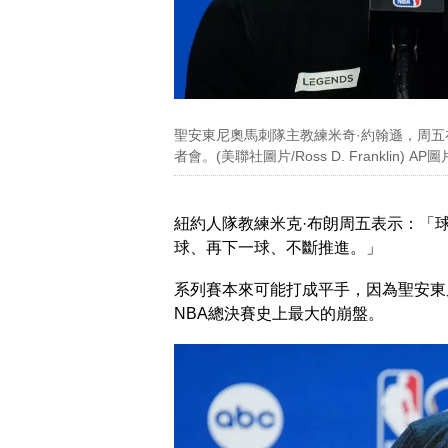
聖安東尼奧馬刺隊主教練米奇·約翰遜，周五
者會。(美聯社圖片/Ross D. Franklin) AP圖
紐約人隊教練米克·布朗周五表示：「
球、再下一球、不斷推進。」
系列賽本來可能打成平手，因為聖安東
NBA總決賽史上最大的崩盤。