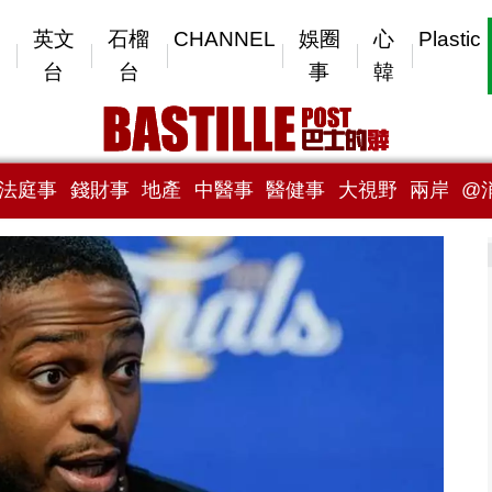
英文
石榴
CHANNEL
娛圈
心
Plastic
台
台
事
韓
法庭事
錢財事
地產
中醫事
醫健事
大視野
兩岸
@