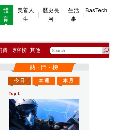
體
美善人
歷史長
生活
BasTech
育
生
河
事
消費
博客榜
其他
熱 · 門 · 榜
今 日
本 週
本 月
Top 1