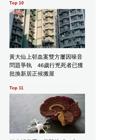
Top 10
黃大仙上邨血案雙方屢因噪音
問題爭執 46歲行兇死者已獲
批換新居正候搬屋
Top 11