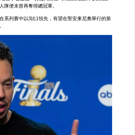
人隊便未曾再奪得總冠軍。
在系列賽中以3比1領先，有望在聖安東尼奧舉行的第
。