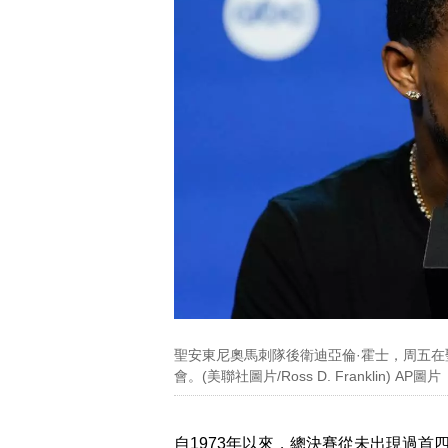
聖安東尼奧馬刺隊後衛迪亞倫·霍士，周五在
會。(美聯社圖片/Ross D. Franklin) AP圖片
自1973年以來，總決賽從未出現過