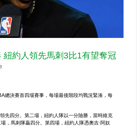
湊 紐約人領先馬刺3比1有望奪冠
3
BA總決賽首四場賽事，每場最後階段均戰況緊湊，每
時領先四分。第二場，紐約人隊以一分險勝，當時維克
三場，馬刺隊贏四分。第四場，紐約人隊憑奧吉·阿奴