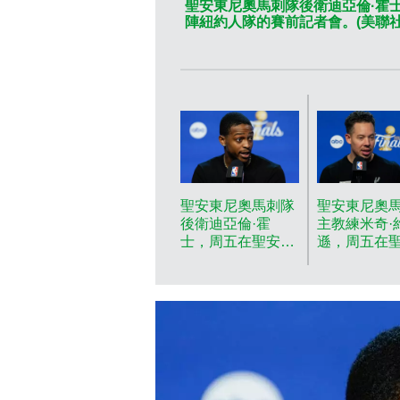
聖安東尼奧馬刺隊後衛迪亞倫·霍
陣紐約人隊的賽前記者會。(美聯社圖片/R
聖安東尼奧馬刺隊
聖安東尼奧
後衛迪亞倫·霍
主教練米奇·
士，周五在聖安東
遜，周五在
尼奧出席NBA總決
尼奧出席NB
賽第五場對陣紐約
賽第五場對
人隊的賽前記者
人隊的賽前
會。(美聯社圖
會。(美聯社
片/Ross D.
片/Ross D.
Franklin) AP圖片
Franklin) 