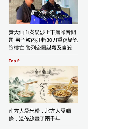
黃大仙血案疑涉上下層噪音問
題 男子𨋢內捱斬30刀重傷疑兇
墮樓亡 警列企圖謀殺及自殺
Top 9
南方人愛米粉，北方人愛麵
條，這條線畫了兩千年