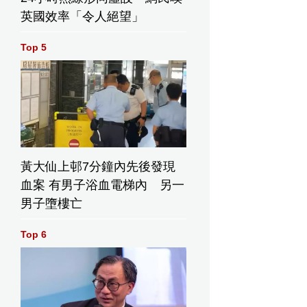
刺隊主教練米奇·約翰遜，周五在聖安東尼奧出席NBA總決賽第
英國效率「令人絕望」
前記者會。(美聯社圖片/Ross D. Franklin) AP圖片
Top 5
鋒卡
唐斯
在周三紐
BA總決
陣聖安
黃大仙上邨7分鐘內先後發現
隊的賽
血案 有男子浴血電梯內 另一
前鋒奧
。(美
男子墮樓亡
s D.
 AP圖片
Top 6