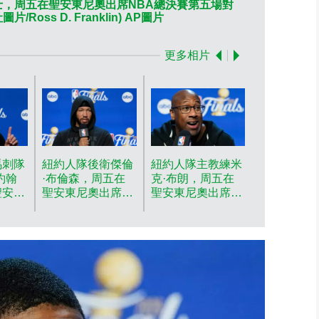
士，周五在聖安東尼奧出席NBA總決賽第五場對
聖安東尼奧馬
oss D. Franklin) AP圖片
對陣紐約人隊的賽
更多相片
紐約人隊中
爾-安東尼·
（32號）
約舉行的N
賽第四場對
馬刺隊
紐約人隊後衛傑倫
紐約人隊主教練米
東尼奧馬刺
約翰
·布倫森，周五在
克·布朗，周五在
事後，擁抱
聖安東
聖安東尼奧出席
聖安東尼奧出席
吉·阿奴諾比
A總決
NBA總決賽第五場
NBA總決賽第五場
聯社圖片/Ros
陣紐約
對陣聖安東尼奧馬
對陣聖安東尼奧馬
Franklin)
記者
刺隊的賽前記者
刺隊的賽前記者
圖
會。(美聯社圖
會。(美聯社圖
片/Ross D.
片/Ross D.
AP圖片
Franklin) AP圖片
Franklin) AP圖片