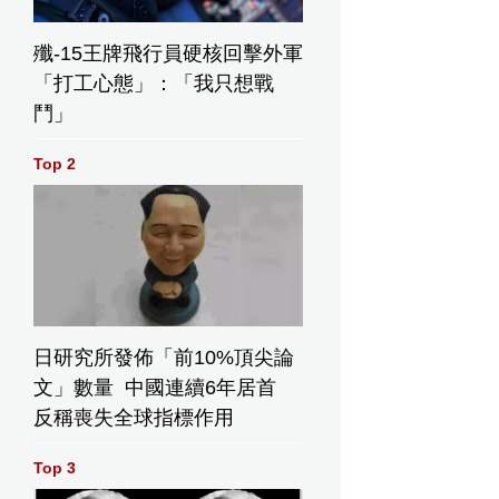
殲-15王牌飛行員硬核回擊外軍
「打工心態」：「我只想戰
鬥」
Top 2
日研究所發佈「前10%頂尖論
文」數量 中國連續6年居首
反稱喪失全球指標作用
Top 3