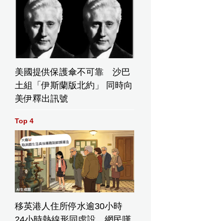
美國提供保護傘不可靠 沙巴
土組「伊斯蘭版北約」 同時向
美伊釋出訊號
Top 4
移英港人住所停水逾30小時
24小時熱線形同虛設 網民嘆