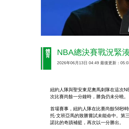
NBA總決賽戰況緊
體
育
2026年06月13日 04:49 最後更新：05:0
紐約人隊與聖安東尼奧馬刺隊在這次N
次比賽尚餘一分鐘時，勝負仍未分曉。
首場賽事，紐約人隊在比賽尚餘58秒
托·文班亞馬的致勝嘗試未能命中。第
諾比的奇蹟補籃，再次以一分勝出。