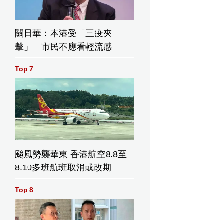
關日華：本港受「三疫夾
擊」 市民不應看輕流感
Top 7
颱風勢襲華東 香港航空8.8至
8.10多班航班取消或改期
Top 8