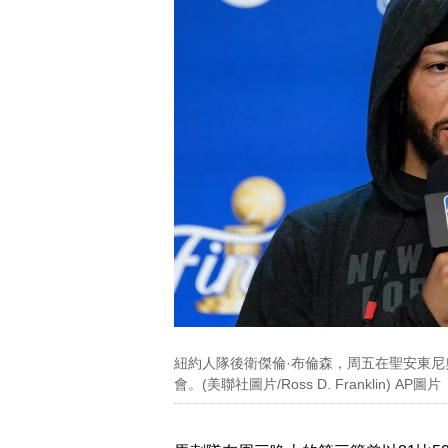
紐約人隊後衛傑倫·布倫森，周五在聖安東尼
會。(美聯社圖片/Ross D. Franklin) AP圖片