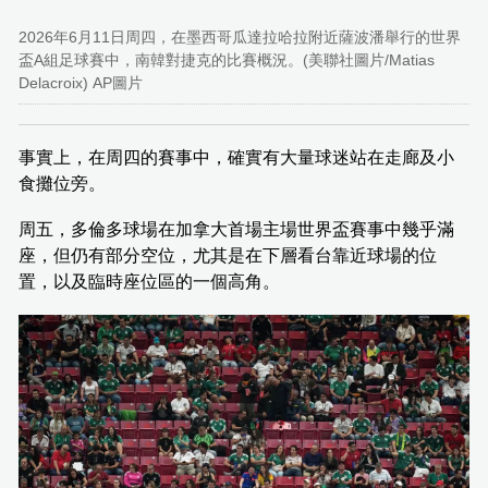
2026年6月11日周四，在墨西哥瓜達拉哈拉附近薩波潘舉行的世界
盃A組足球賽中，南韓對捷克的比賽概況。(美聯社圖片/Matias
Delacroix) AP圖片
事實上，在周四的賽事中，確實有大量球迷站在走廊及小
食攤位旁。
周五，多倫多球場在加拿大首場主場世界盃賽事中幾乎滿
座，但仍有部分空位，尤其是在下層看台靠近球場的位
置，以及臨時座位區的一個高角。