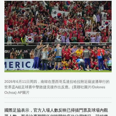
2026年6月11日周四，南韓在墨西哥瓜達拉哈拉附近薩波潘舉行的
世界盃A組足球賽中擊敗捷克後作出反應。(美聯社圖片/Dolores
Ochoa) AP圖片
國際足協表示，官方入場人數反映已掃描門票及球場內觀