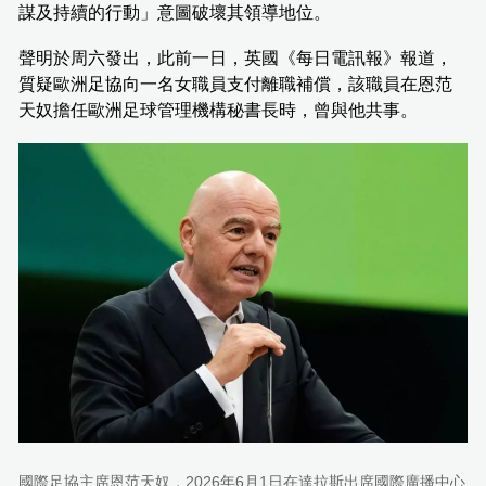
謀及持續的行動」意圖破壞其領導地位。
聲明於周六發出，此前一日，英國《每日電訊報》報道，
質疑歐洲足協向一名女職員支付離職補償，該職員在恩范
天奴擔任歐洲足球管理機構秘書長時，曾與他共事。
國際足協主席恩范天奴，2026年6月1日在達拉斯出席國際廣播中心