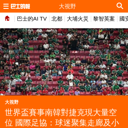
大視野
巴士的AI TV
北都
大埔火災
黎智英案
國
大視野
世界盃賽事南韓對捷克現大量空
位 國際足協：球迷聚集走廊及小