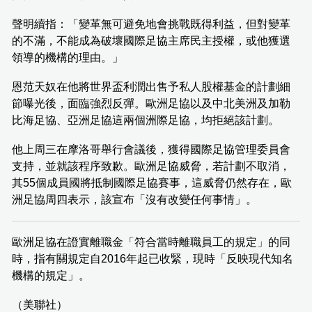
聲明續指：「變革無可避免地會挑戰既得利益，但對變革
的不滿，不能成為破壞國際足協主席民主授權，或他獲選
領導的機構的理由。」
恩范天奴在他將世界盃利潤出售予私人股權基金的計劃細
節曝光後，面臨強烈反彈。歐洲足協以及中北美洲及加勒
比海足協、亞洲足協這兩個洲際足協，均拒絕該計劃。
他上周三在摩洛哥舉行會議後，獲得國際足協管理委員會
支持，並就該程序致歉。歐洲足協威脅，若計劃不取消，
其55個成員國將抵制國際足協賽事，這威脅仍然存在，歐
洲足協周四表示，該宣布「沒有改變任何事情」。
歐洲足協在證實離職金「符合當時離職員工的規定」的同
時，指有關規定自2016年起已收緊，現時「反映現代知名
機構的規定」。
（美聯社）