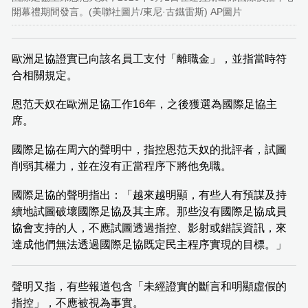
開幕禮期間發言。(美聯社圖片/東尼·古鐵雷斯) AP圖片
歐洲足協證實已向該名員工支付「離職金」，並指當時符
合相關規定。
恩范天奴在歐洲足協工作16年，之後獲選為國際足協主
席。
國際足協在周六的聲明中，指控恩范天奴的批評者，試圖
削弱其權力，並在沒有正當程序下將他免職。
國際足協的聲明指出：「越來越明顯，有些人有預謀及持
續地試圖破壞國際足協及其主席。那些沒有國際足協成員
協會支持的人，不應試圖透過指控、影射或錯誤資訊，來
達成他們無法透過國際足協既定民主程序實現的目標。」
聲明又指，有些報道包含「未經證實的斷言和明顯虛假的
指控」，不應被視為事實。