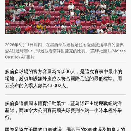
2026年6月11日周四，在墨西哥瓜達拉哈拉附近薩波潘舉行的世界
盃A組足球賽中，球迷觀看南韓對捷克的比賽。(美聯社圖片/Moises
Castillo) AP圖片
多倫多球場的官方容量為43,036人，是這次賽事中最小的
場地，必須加設額外座位以符合國際足協的最低標準。周
五公布的入場人數為43,002人。
多倫多這個周末體育活動繁忙，藍鳥隊正主場迎戰紐約洋
基隊，而加拿大公開賽高爾夫球賽則在約一小時車程外舉
行。
國際足協在美國的11個球場、墨西哥的3個球場及加拿大的