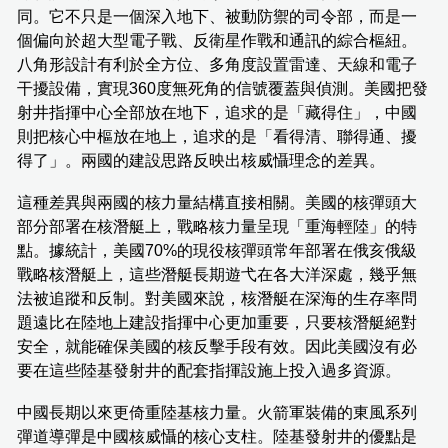
同。它不只是一個深入地下、被動防禦的司令部，而是一
個偏向於超大型電子戰、反衛星作戰和通訊的綜合樞紐。
八角形設計有利於全方位、多角度設置雷達、天線和電子
干擾設備，實現360度無死角的信號覆蓋與偵測。美國把發
射井指揮中心全部放在地下，追求的是「藏得住」，中國
則把核心中樞放在地上，追求的是「看得清、聯得通、擾
得了」。兩國的建設思路反映出核威懾理念的差異。
這種差異與兩國的核力量結構直接相關。美國的核彈頭大
部分部署在核潛艇上，戰略核力量呈現「重海輕陸」的特
點。據統計，美國70%的現役核彈頭常年部署在俄亥俄級
戰略核潛艇上，這些潛艇長期遊弋在各大洋深處，幾乎無
法被追蹤和反制。對美國來說，核潛艇在深海的生存率問
題遠比在陸地上建設指揮中心更加重要，只要核潛艇絕對
安全，就能確保美國的核反擊手段有效。因此美國沒有必
要在這些陸基發射井的配套指揮設施上投入過多資源。
中國長期以來更倚重陸基核力量。火箭軍裝備的東風系列
彈道導彈是中國核威懾的核心支柱。陸基發射井的優點是