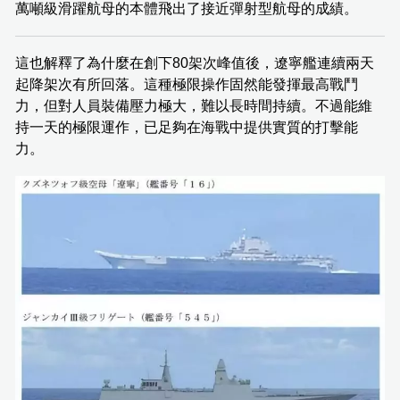
萬噸級滑躍航母的本體飛出了接近彈射型航母的成績。
這也解釋了為什麼在創下80架次峰值後，遼寧艦連續兩天
起降架次有所回落。這種極限操作固然能發揮最高戰鬥
力，但對人員裝備壓力極大，難以長時間持續。不過能維
持一天的極限運作，已足夠在海戰中提供實質的打擊能
力。