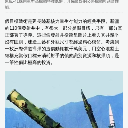
東風-41採用重型高機動特種底盤，具備良好的公路機動與越野性
能。
假目標戰術是延長陸基核力量生存能力的經典手段。新疆
的110個發射井中，有很大一部分是假目標，只有一部分真
正部署了導彈。這些假發射井從衛星圖片上看與真井幾乎
沒有區別，建造工藝和外觀尺寸都經過精心模仿。考慮到
一枚洲際彈道導彈的造價動輒數千萬美元，用空心混凝土
結構充當假目標來消耗對手的偵察識別資源和核彈頭，是
一筆性價比極高的投資。