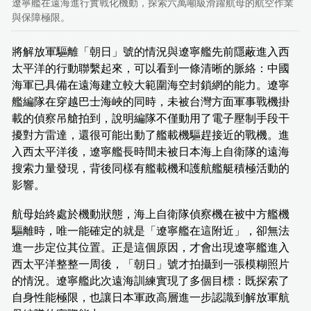
遼寧艦在遠海進行實戰化機動，探索六萬噸級滑躍航母的航空作業
與保障極限。
將解放軍驅離「朝日」號的情況與遼寧艦先前隱蔽進入西
太平洋的行動聯繫起來，可以看到一條清晰的脈絡：中國
海軍已具備在遠海建立較大範圍海空封鎖網的能力。遼寧
艦編隊在穿越巴士海峽的同時，未被台灣方面軍事戰機掛
載的偵察吊艙拍到，說明編隊不僅動用了電子壓制手段干
擾對方雷達，還很可能出動了艦載機驅趕接近的戰機。進
入西太平洋後，遼寧艦長時間未被日本海上自衛隊的遠海
搜索力量發現，背後同樣有艦載機和護航艦艇積極活動的
影響。
航母始終處於機動狀態，海上自衛隊偵察機在被中方艦機
驅離時，唯一能確定的就是「遼寧艦在這附近」，卻無法
進一步定位其位置。正是這個原因，才會出現遼寧艦進入
西太平洋整整一周後，「朝日」號才拍攝到一張模糊照片
的情況。遼寧艦此次遠海訓練實現了多個目標：既探索了
自身性能極限，也讓日本軍政高層進一步認識到解放軍航