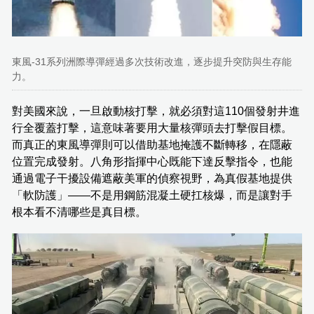
東風-31系列洲際導彈經過多次技術改進，逐步提升突防與生存能
力。
對美國來說，一旦啟動核打擊，就必須對這110個發射井進
行全覆蓋打擊，這意味著要用大量核彈頭去打擊假目標。
而真正的東風導彈則可以借助基地掩護不斷轉移，在隱蔽
位置完成發射。八角形指揮中心既能下達反擊指令，也能
通過電子干擾設備遮蔽美軍的偵察視野，為真假基地提供
「軟防護」——不是用鋼筋混凝土硬扛核爆，而是讓對手
根本看不清哪些是真目標。