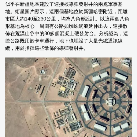
似乎在新疆地區建設了連接核導彈發射井的兩處軍事基
地。衛星圖片顯示，這兩個基地位於新疆哈密附近，距離
市區大約140至230公里，均為八角形設計。以這兩個八角
形基地為核心，周圍有公路如蜘蛛網般延伸出去，連接散
佈在荒漠山谷中的80多個混凝土硬發射台。分析認為，這
些公路既用於卡車通行，地下也埋設了大量光纖通訊線
纜，用於指揮這些散佈的導彈發射井。