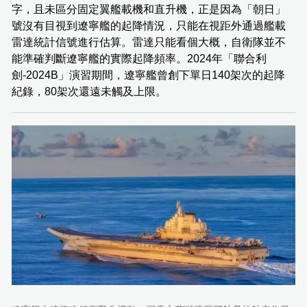
字，且未區分固定翼艦載機和直升機，正是因為「朝日」
號沒有目視到遼寧艦的起降情況，只能在視距外通過艦載
雷達統計信號進行估算。雷達只能看個大概，自衛隊並不
能準確判斷遼寧艦的實際起降頻率。2024年「聯合利
劍-2024B」演習期間，遼寧艦曾創下單日140架次的起降
紀錄，80架次還遠未觸及上限。