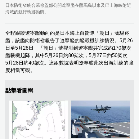
日本防衛省統合幕僚監部公開遼寧艦在薩馬島以東及巴士海峽附近
海域的航行軌跡動態。
全程跟蹤遼寧艦動向的是日本海上自衛隊「朝日」號驅逐
艦，該艦向防衛省報告了遼寧艦的艦載機訓練情況。5月26
日至5月28日，「朝日」號觀測到遼寧艦共完成約170架次
艦載機起降，其中5月26日約80架次，5月27日約50架次，
5月28日約40架次。這組數據表明遼寧艦此次出海訓練的強
度相當可觀。
點擊看圖輯