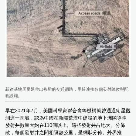
新建基地周圍延伸出複雜的交通網路，用於連接各個發射陣位與配
套設施。
早在2021年7月，美國科學家聯合會等機構就曾通過衛星觀
測這一區域，認為中國在新疆荒漠中建設的地下洲際導彈
發射井數量大約在110個以上。這些發射井占地大、分佈
散，每個發射井之間相隔數公里，呈網狀分佈。外界推