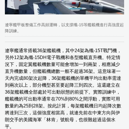
遼寧艦甲板整備工作高頻運轉，以支撐殲-15等艦載機進行高強度起
降訓練。
遼寧艦通常搭載36架艦載機，其中24架為殲-15T戰鬥機，
另外12架為殲-15DH電子戰機和各型艦載直升機。特定情
況下，固定翼艦載機數量可能會增加一到兩架，相應減少
直升機數量，但艦載機總數一般不超過36架。這意味著一
天內完成80架次起降，36架艦載機的單機平均出動率需達
到兩次以上，部分機型甚至要起降三到四次。這還建立在
36架艦載機全部處於可出動狀態的前提下。實際訓練中，
艦載機的可出動率通常在70%到80%之間浮動，實際可用
數量約為25到28架。按此計算，每架艦載機日均起降次數
將達到三次，這個強度相當高，就連先前在中東方向與伊
朗交手的美國海軍「林肯」號航母，也很難超過這個水
平。