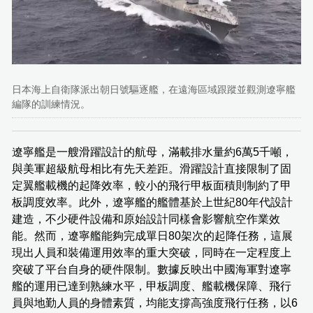
日本海上自衛隊派出朝日號驅逐艦，在遠海區域跟蹤並觀測遼寧艦
編隊的訓練情況。
遼寧艦是一艘滑躍設計的航母，滿載排水量約6萬5千噸，
與美軍超級航母相比有先天差距。滑躍設計直接限制了固
定翼艦載機的起降效率，較小的飛行甲板面積則制約了甲
板調度效率。此外，遼寧艦的艦體基於上世紀80年代設計
建造，不少硬件設備和原始設計同樣會影響航空作業效
能。然而，遼寧艦能夠完成單日80架次的起降任務，這展
現出人員和裝備運用效率的重大突破，同時在一定程度上
突破了平台自身的硬件限制。數據反映出中國海軍對遼寧
艦的運用已達到熟練水平，甲板調度、艦載機保障、飛行
員與地勤人員的身體素質，均能支撐高強度飛行任務，以6