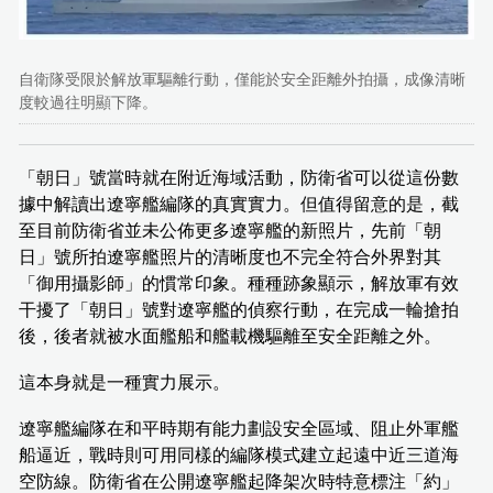
自衛隊受限於解放軍驅離行動，僅能於安全距離外拍攝，成像清晰
度較過往明顯下降。
「朝日」號當時就在附近海域活動，防衛省可以從這份數
據中解讀出遼寧艦編隊的真實實力。但值得留意的是，截
至目前防衛省並未公佈更多遼寧艦的新照片，先前「朝
日」號所拍遼寧艦照片的清晰度也不完全符合外界對其
「御用攝影師」的慣常印象。種種跡象顯示，解放軍有效
干擾了「朝日」號對遼寧艦的偵察行動，在完成一輪搶拍
後，後者就被水面艦船和艦載機驅離至安全距離之外。
這本身就是一種實力展示。
遼寧艦編隊在和平時期有能力劃設安全區域、阻止外軍艦
船逼近，戰時則可用同樣的編隊模式建立起遠中近三道海
空防線。防衛省在公開遼寧艦起降架次時特意標注「約」