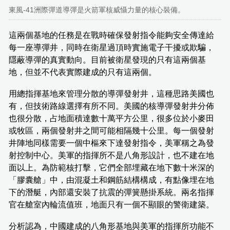
東風-41洲際彈道導彈是火箭軍核威懾力量的核心裝備。
這兩個基地的任務是在戰時確保發射指令能夠安全傳達給
每一座導彈井，同時在衛星過頂時實施電子干擾或欺騙，
隱蔽導彈的真實動向。目前被衛星發現的只有這兩個基
地，但並不代表實際建成的只有這兩個。
用總指揮基地來管理分散的導彈發射井，這種思路美國也
有，但技術路線選擇有所不同。美國的核導彈發射井分佈
也很分散，占地面積達數十萬平方公里，很多位於小麥田
或牧區，兩個發射井之間可能相隔幾十公里。每一個發射
井陣地同樣需要一個中樞來下達發射指令，美軍稱之為發
射控制中心。美軍的指揮所不是八角形設計，也不建在地
面以上。為防範核打擊，它們全部埋藏在地下數十米深的
「膠囊艙」中，由混凝土和鋼筋結構構成，有點像埋在地
下的潛艇，內部還安裝了抗震的彈簧懸掛系統。兩名指揮
官在艙室內輪流值班，地面只有一個不顯眼的警衛建築。
分析認為，中國建成的八角形基地與美軍的指揮所功能不