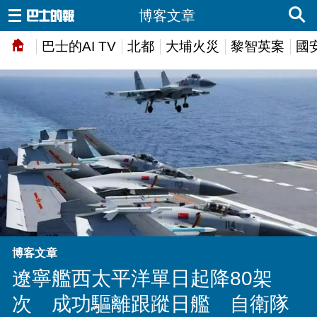
博客文章
巴士的AI TV
北都
大埔火災
黎智英案
國
博客文章
遼寧艦西太平洋單日起降80架
次 成功驅離跟蹤日艦 自衛隊