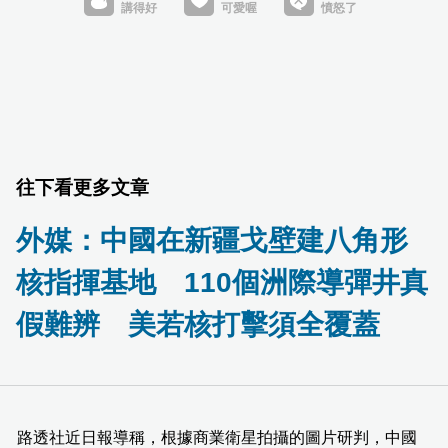
往下看更多文章
外媒：中國在新疆戈壁建八角形
核指揮基地 110個洲際導彈井真
假難辨 美若核打擊須全覆蓋
路透社近日報導稱，根據商業衛星拍攝的圖片研判，中國